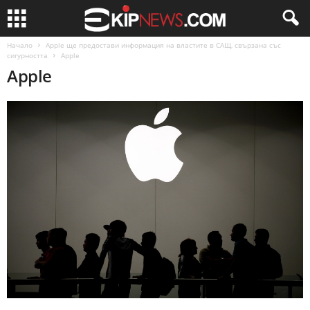
Начало
Apple ще предостави информация на властите в САЩ, свързана със
сигурността
Apple
Apple