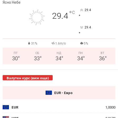
Ясно Небе
29.4
°
C
29.4
°
29.4
°
31%
1.6m/s
5%
ПТ
СБ
НД
ПН
ВТ
30
°
33
°
34
°
34
°
36
°
Валутен курс (виж още)
EUR - Евро
EUR
1,0000