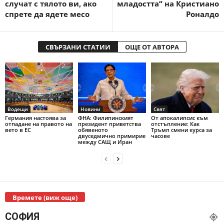
случат с тялото ви, ако
младостта“ на Кристиано
спрете да ядете месо
Роналдо
СВЪРЗАНИ СТАТИИ
ОЩЕ ОТ АВТОРА
Водещи
Новини
Свят
Германия настоява за
ФНА: Филипинският
От апокалипсис към
отпадане на правото на
президент приветства
отстъпление: Как
вето в ЕС
обявеното
Тръмп смени курса за
двуседмично примирие
часове
между САЩ и Иран
Времете (виж още)
СОФИЯ