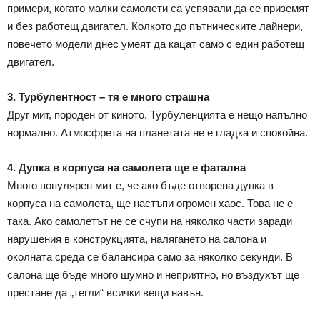
примери, когато малки самолети са успявали да се приземят
и без работещ двигател. Колкото до пътническите лайнери,
повечето модели днес умеят да кацат само с един работещ
двигател.
3. Турбулентност – тя е много страшна
Друг мит, породен от киното. Турбуленцията е нещо напълно
нормално. Атмосфрета на планетата не е гладка и спокойна.
4. Дупка в корпуса на самолета ще е фатална
Много популярен мит е, че ако бъде отворена дупка в
корпуса на самолета, ще настъпи огромен хаос. Това не е
така. Ако самолетът не се счупи на няколко части заради
нарушения в конструкцията, налягането на салона и
околната среда се балансира само за няколко секунди. В
салона ще бъде много шумно и неприятно, но въздухът ще
престане да „тегли“ всички вещи навън.