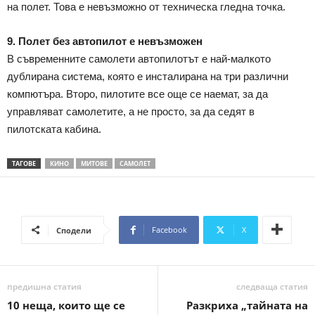
на полет. Това е невъзможно от техническа гледна точка.
9. Полет без автопилот е невъзможен
В съвременните самолети автопилотът е най-малкото
дублирана система, която е инсталирана на три различни
компютъра. Второ, пилотите все още се наемат, за да
управляват самолетите, а не просто, за да седят в
пилотската кабина.
ТАГОВЕ
КИНО
МИТОВЕ
САМОЛЕТ
Facebook
X
Сподели
предишна статия
следваща статия
10 неща, които ще се
Разкриха „тайната на