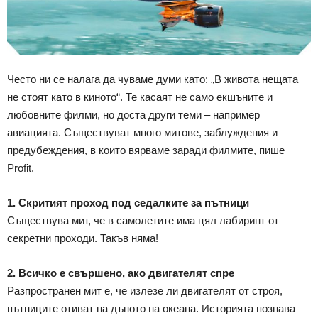
Често ни се налага да чуваме думи като: „В живота нещата
не стоят като в киното“. Те касаят не само екшъните и
любовните филми, но доста други теми – например
авиацията. Съществуват много митове, заблуждения и
предубеждения, в които вярваме заради филмите, пише
Profit.
1. Скритият проход под седалките за пътници
Съществува мит, че в самолетите има цял лабиринт от
секретни проходи. Такъв няма!
2. Всичко е свършено, ако двигателят спре
Разпространен мит е, че излезе ли двигателят от строя,
пътниците отиват на дъното на океана. Историята познава