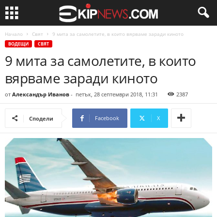
Начало
Свят
9 мита за самолетите, в които вярваме заради киното
ВОДЕЩИ
СВЯТ
9 мита за самолетите, в които
вярваме заради киното
от
Александър Иванов
-
петък, 28 септември 2018, 11:31
2387
Facebook
X
Сподели