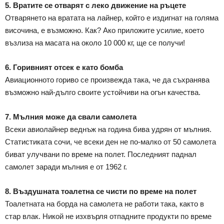
5. Вратите се отварят с леко движение на ръцете
Отварянето на вратата на лайнер, който е издигнат на голяма
височина, е възможно. Как? Ако приложите усилие, което
възлиза на масата на около 10 000 кг, ще се получи!
6. Горивният отсек е като бомба
Авиационното гориво се произвежда така, че да съхранява
възможно най-дълго своите устойчиви на огън качества.
7. Мълния може да свали самолета
Всеки авиолайнер веднъж на година бива удрян от мълния.
Статистиката сочи, че всеки ден не по-малко от 50 самолета
биват улучвани по време на полет. Последният паднал
самолет заради мълния е от 1962 г.
8. Въздушната тоалетна се чисти по време на полет
Тоалетната на борда на самолета не работи така, както в
стар влак. Никой не изхвърля отпадните продукти по време