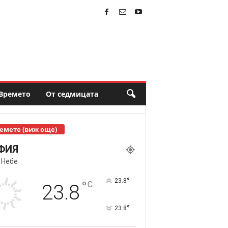
Времето
От седмицата
емете (виж още)
ФИЯ
 Небе
°
23.8
°
C
23.8
°
23.8