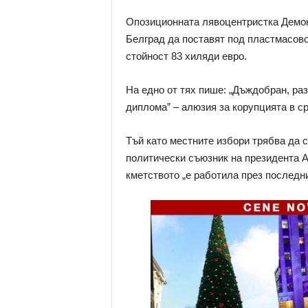
Опозиционната лявоцентристка Демок
Белград да поставят под пластмасово
стойност 83 хиляди евро.
На едно от тях пише: „Дъждобран, раз
диплома” – алюзия за корупцията в с
Тъй като местните избори трябва да 
политически съюзник на президента А
кметството „е работила през последни