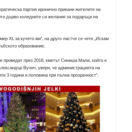
ратическа партия иронично прикани жителите на
то дърво коледните си желания за подаръци на
мер XL за кучето ми”, на друго листче се чете „Искам
ръбското образование.
се проведат през 2018, кметът Синиша Мали, който е
лександър Вучич, увери, че администрацията на
те 3 години и половина при пълна прозрачност”.