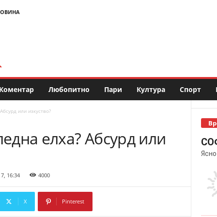
НОВИНА
Коментар
Любопитно
Пари
Култура
Спорт
 Абсурд или изкуство?
Вр
ледна елха? Абсурд или
СО
Ясно
7, 16:34
4000
X
Pinterest