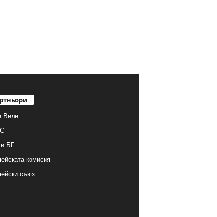
ртньори
е Веле
С
ти.БГ
ейската комисия
пейски съюз