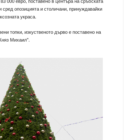
83 000 евро, поставено в центъра на сръбската
ки сред опозицията и столичани, принуждавайки
ксозната украса.
вени топки, изкуственото дърво е поставено на
Княз Михаил”.