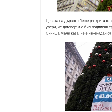
Цената на дървото беше разкрита от са
увери, че договорът е бил подписан т
Синиша Мали каза, че е изненадан от