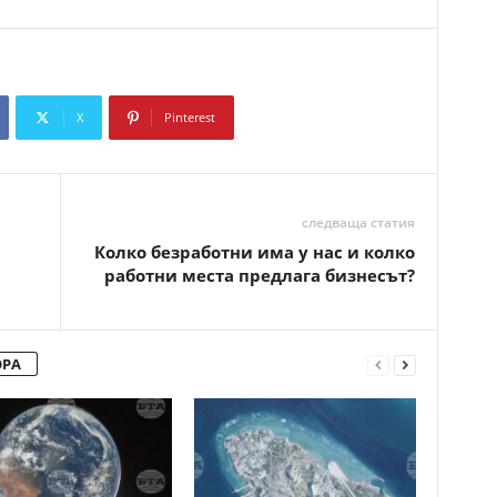
X
Pinterest
Copy URL
следваща статия
Колко безработни има у нас и колко
работни места предлага бизнесът?
ОРА