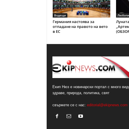
Водещи
Любопи
Германия настоява за
Луната
отпадане на правото на вето
„Артем
в ЕС
(ОБЗОР
Екип Нюз е новинарски портал с много виде
здраве, природа, политика, свят
свържете се с нас:
editorial@ekipnews.com