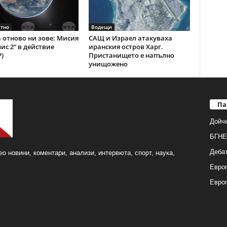
тно
Водещи
 отново ни зове: Мисия
САЩ и Израел атакуваха
ис 2“ в действие
иранския остров Харг.
)
Пристанището е напълно
унищожено
Па
Дойч
БГНЕ
Деба
о новини, коментари, анализи, интервюта, спорт, наука,
Европ
Евро