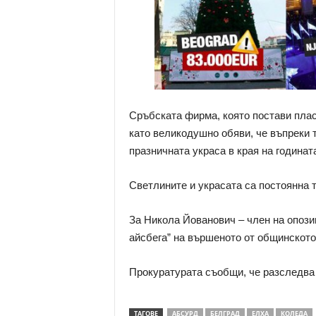
Сръбската фирма, която постави плас
като великодушно обяви, че въпреки т
празничната украса в края на годинат
Светлините и украсата са постоянна т
За Никола Йованович – член на опози
айсбега” на вършеното от общинското
Прокуратурата съобщи, че разследва
ТАГОВЕ
АБСУРД
БЕЛГРАД
ЕЛХА
КОЛЕДА