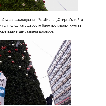
йта за разследвания Pistaljka.rs („Свирка”), който
ри дни след като дървото било поставено. Кметът
 сметката и ще развали договора.