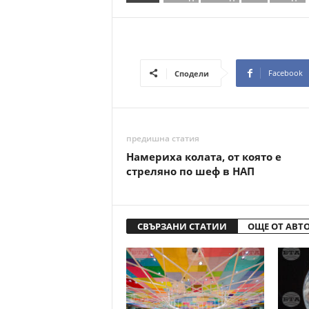
Facebook
Сподели
предишна статия
Намериха колата, от която е
стреляно по шеф в НАП
СВЪРЗАНИ СТАТИИ
ОЩЕ ОТ АВТ