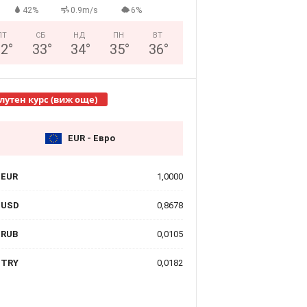
42%
0.9m/s
6%
ПТ
СБ
НД
ПН
ВТ
32
°
33
°
34
°
35
°
36
°
лутен курс (виж още)
EUR - Евро
EUR
1,0000
USD
0,8678
RUB
0,0105
TRY
0,0182