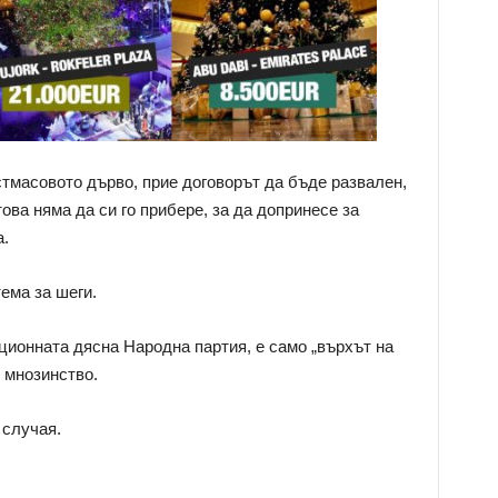
тмасовото дърво, прие договорът да бъде развален,
ова няма да си го прибере, за да допринесе за
а.
ема за шеги.
ционната дясна Народна партия, е само „върхът на
 мнозинство.
 случая.