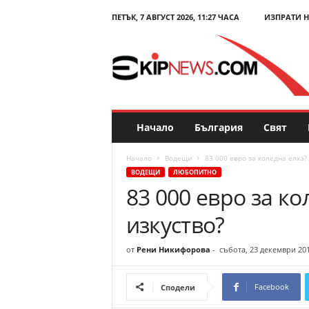
ПЕТЪК, 7 АВГУСТ 2026, 11:27 ЧАСА
ИЗПРАТИ 
E
k
i
p
N
e
w
s
Начало
България
Свят
.
c
Начало
Водещи
83 000 евро за коледна елха?
o
ВОДЕЩИ
ЛЮБОПИТНО
m
83 000 евро за ко
–
Н
изкуство?
о
в
и
от
Рени Никифорова
-
събота, 23 декември 201
н
и
Facebook
Сподели
и
к