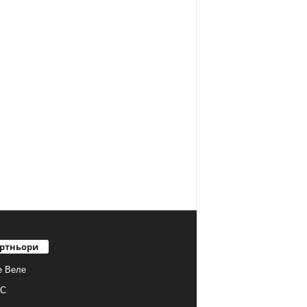
ртньори
е Веле
С