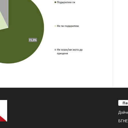
Па
Дойч
БГНЕ