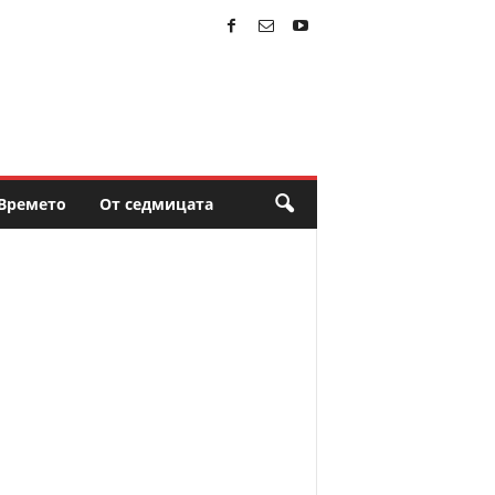
Времето
От седмицата