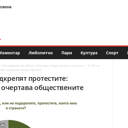
НОВИНА
Коментар
Любопитно
Пари
Култура
Спорт
е: Изследване на „Мяра“ очертава обществените нагласи
71,3% от
Мяра“ очертава обществените
дкрепят протестите:
“ очертава обществените