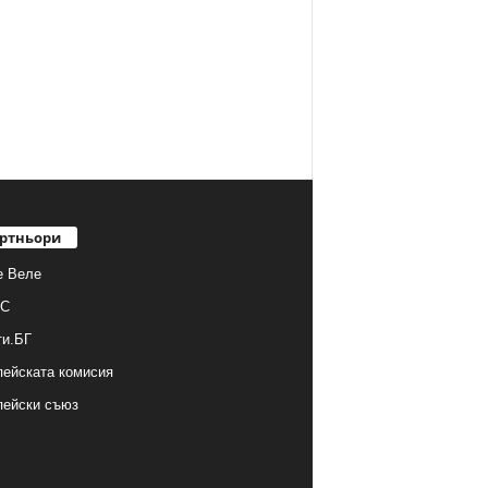
ртньори
е Веле
С
ти.БГ
ейската комисия
пейски съюз