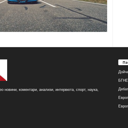
Па
Дойч
БГНЕ
Деба
о новини, коментари, анализи, интервюта, спорт, наука,
Европ
Евро