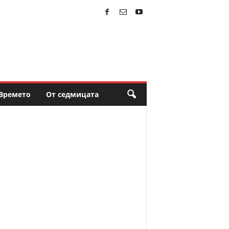
Времето
От седмицата