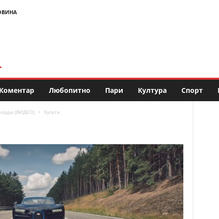
ОВИНА
Коментар
Любопитно
Пари
Култура
Спорт
екорда (ВИДЕО)
бугати