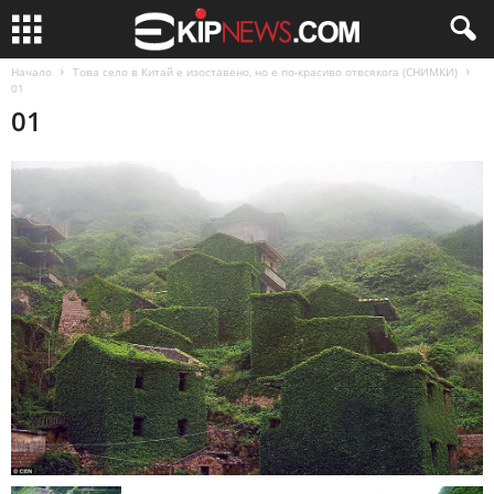
Начало
Това село в Китай е изоставено, но е по-красиво отвсякога (СНИМКИ)
01
01