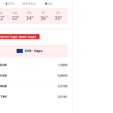
57%
0.9m/s
6%
СБ
НД
ПН
ВТ
СР
32
°
32
°
34
°
36
°
35
°
лутен курс (виж още)
EUR - Евро
EUR
1,0000
USD
0,8650
RUB
0,0106
TRY
0,0181