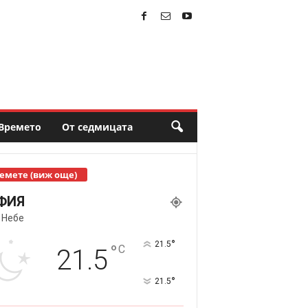
Времето
От седмицата
емете (виж още)
ФИЯ
 Небе
°
21.5
°
C
21.5
°
21.5