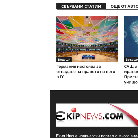
СВЪРЗАНИ СТАТИИ
ОЩЕ ОТ АВТ
Водещи
Водещ
Германия настоява за
САЩ и 
отпадане на правото на вето
иранск
в ЕС
Прист
унищо
Екип Нюз е новинарски портал с много виде