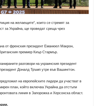
алиция на желаещите“, които се стремят за
ост за Украйна, ще проведат среща чрез
на от френския президент Еманюел Макрон,
британския премиер Киър Стармър.
ланираните разговори на украинския президент
президент Доналд Тръмп утре във Вашингтон.
предложил на европейските лидери да участват в
мирен план, който включва Украйна да отстъпи
фронтовата линия в Запорожка и Херсонска област.
ории.