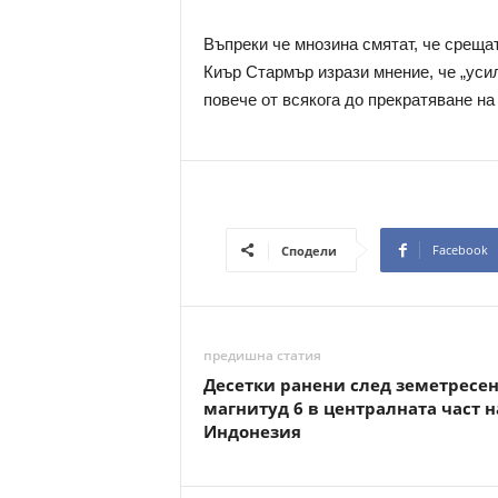
Въпреки че мнозина смятат, че срещат
Киър Стармър изрази мнение, че „уси
повече от всякога до прекратяване на
Facebook
Сподели
предишна статия
Десетки ранени след земетресен
магнитуд 6 в централната част н
Индонезия