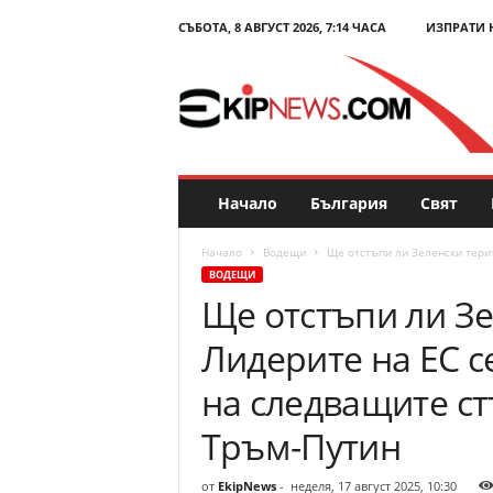
СЪБОТА, 8 АВГУСТ 2026, 7:14 ЧАСА
ИЗПРАТИ 
E
k
i
p
N
e
w
s
Начало
България
Свят
.
c
Начало
Водещи
Ще отстъпи ли Зеленски терит
o
ВОДЕЩИ
m
Ще отстъпи ли З
–
Н
Лидерите на ЕС с
о
в
на следващите ст
и
н
Тръм-Путин
и
и
от
EkipNews
-
неделя, 17 август 2025, 10:30
к