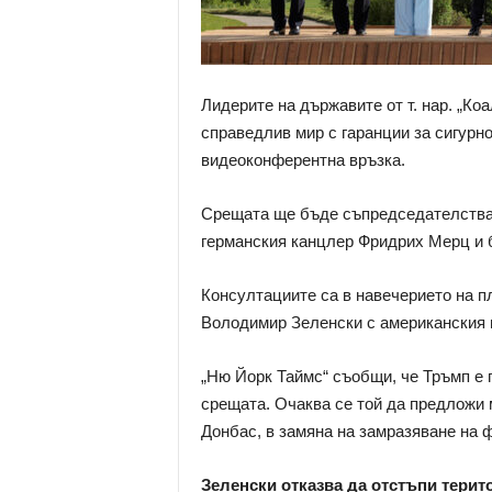
Лидерите на държавите от т. нар. „Ко
справедлив мир с гаранции за сигурн
видеоконферентна връзка.
Срещата ще бъде съпредседателства
германския канцлер Фридрих Мерц и 
Консултациите са в навечерието на п
Володимир Зеленски с американския 
„Ню Йорк Таймс“ съобщи, че Тръмп е 
срещата. Очаква се той да предложи 
Донбас, в замяна на замразяване на 
Зеленски отказва да отстъпи терит