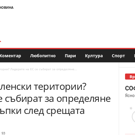
НОВИНА
Коментар
Любопитно
Пари
Култура
Спорт
ории? Лидерите на ЕС се събират за определяне...
Вр
еленски територии?
СО
е събират за определяне
Ясно
ъпки след срещата
93