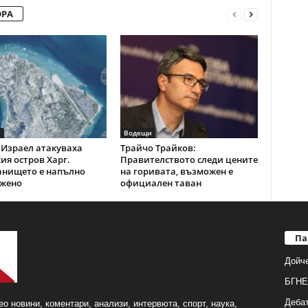
ОРА
и
Водещи
Израел атакуваха
Трайчо Трайков:
ия остров Харг.
Правителството следи цените
анището е напълно
на горивата, възможен е
жено
официален таван
Па
Дойч
БГНЕ
Деба
о новини, коментари, анализи, интервюта, спорт, наука,