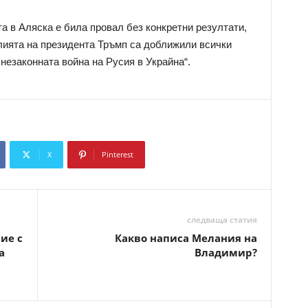
а в Аляска е била провал без конкретни резултати,
лията на президента Тръмп са доближили всички
 незаконната война на Русия в Украйна“.
X
Pinterest
Copy URL
следваща статия
ие с
Какво написа Мелания на
а
Владимир?