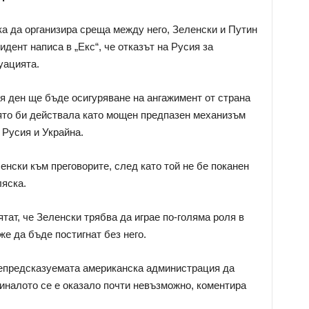
ка да организира среща между него, Зеленски и Путин
идент написа в „Екс“, че отказът на Русия за
уацията.
я ден ще бъде осигуряване на ангажимент от страна
която би действала като мощен предпазен механизъм
Русия и Украйна.
енски към преговорите, след като той не бе поканен
яска.
ат, че Зеленски трябва да играе по-голяма роля в
е да бъде постигнат без него.
непредсказуемата американска администрация да
миналото се е оказало почти невъзможно, коментира