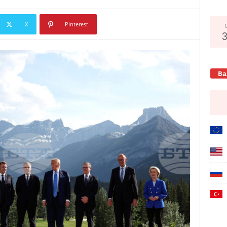
X
Pinterest
Copy URL
Ва