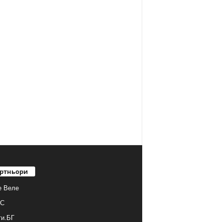
ртньори
е Веле
С
ти.БГ