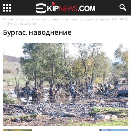
Начало
Щети за 4 млн. лв. са нанесли проливните дъждове в Бургаско (ГАЛЕРИЯ)
Бургас, наводнение
Бургас, наводнение