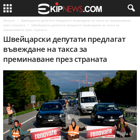
Начало
Швейцарски депутати предлагат въвеждане на такса за преминаване
през страната
Швейцарски депутати предлагат въвеждане на такса за
преминаване през страната
Швейцарски депутати предлагат
въвеждане на такса за
преминаване през страната