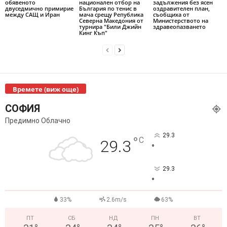
обявеното
национален отбор на
задължения без ясен
двуседмично примирие
България по тенис в
оздравителен план,
между САЩ и Иран
мача срещу Република
съобщиха от
Северна Македония от
Министерството на
турнира "Били Джийн
здравеопазването
Кинг Къп"
Времете (виж още)
СОФИЯ
Предимно Облачно
29.3
°
C
29.3
°
29.3
°
33%
2.6m/s
63%
ПТ
СБ
НД
ПН
ВТ