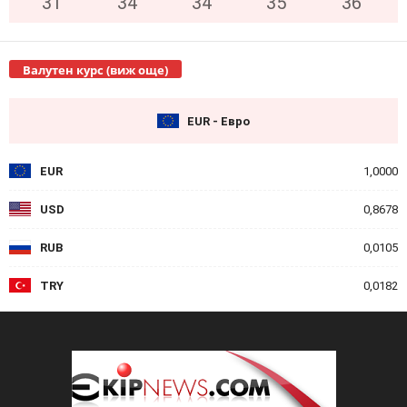
31
°
34
°
34
°
35
°
36
°
Валутен курс (виж още)
EUR - Евро
EUR
1,0000
USD
0,8678
RUB
0,0105
TRY
0,0182