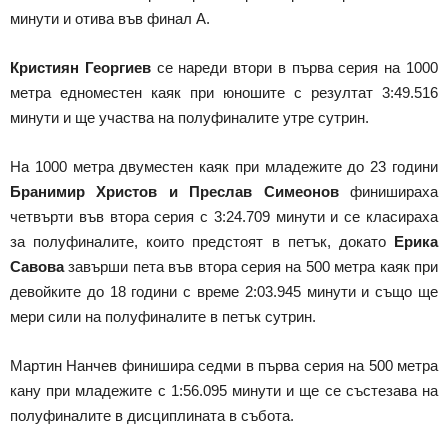
минути и отива във финал А.
Кристиян Георгиев
се нареди втори в първа серия на 1000
метра едноместен каяк при юношите с резултат 3:49.516
минути и ще участва на полуфиналите утре сутрин.
На 1000 метра двуместен каяк при младежите до 23 години
Бранимир Христов и Преслав Симеонов
финишираха
четвърти във втора серия с 3:24.709 минути и се класираха
за полуфиналите, които предстоят в петък, докато
Ерика
Савова
завърши пета във втора серия на 500 метра каяк при
девойките до 18 години с време 2:03.945 минути и също ще
мери сили на полуфиналите в петък сутрин.
Мартин Нанчев финишира седми в първа серия на 500 метра
кану при младежите с 1:56.095 минути и ще се състезава на
полуфиналите в дисциплината в събота.