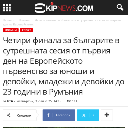
Начало
Новини
Четири финала за българите в сутрешната сесия от първия
ден на Европейското...
НОВИНИ
СПОРТ
Четири финала за българите в
сутрешната сесия от първия
ден на Европейското
първенство за юноши и
девойки, младежи и девойки до
23 години в Румъния
от
БТА
-
четвъртък, 3 юли 2025, 14:15
111
Facebook
X
Сподели