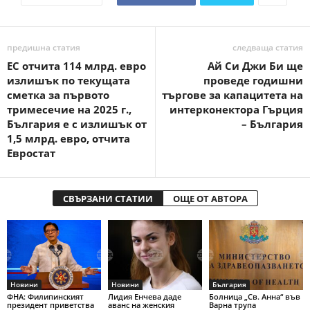
предишна статия
следваща статия
ЕС отчита 114 млрд. евро
Ай Си Джи Би ще
излишък по текущата
проведе годишни
сметка за първото
търгове за капацитета на
тримесечие на 2025 г.,
интерконектора Гърция
България е с излишък от
– България
1,5 млрд. евро, отчита
Евростат
СВЪРЗАНИ СТАТИИ
ОЩЕ ОТ АВТОРА
Новини
Новини
България
ФНА: Филипинският
Лидия Енчева даде
Болница „Св. Анна“ във
президент приветства
аванс на женския
Варна трупа