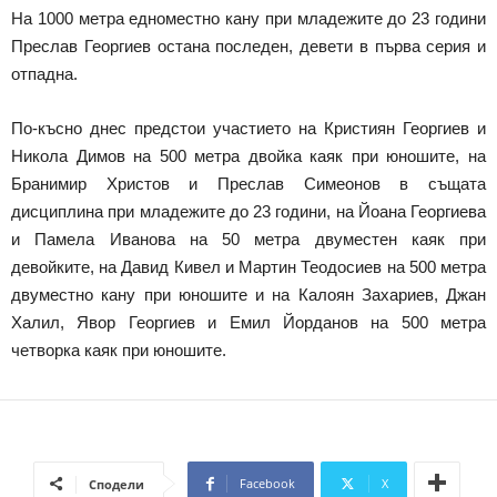
На 1000 метра едноместно кану при младежите до 23 години
Преслав Георгиев остана последен, девети в първа серия и
отпадна.
По-късно днес предстои участието на Кристиян Георгиев и
Никола Димов на 500 метра двойка каяк при юношите, на
Бранимир Христов и Преслав Симеонов в същата
дисциплина при младежите до 23 години, на Йоана Георгиева
и Памела Иванова на 50 метра двуместен каяк при
девойките, на Давид Кивел и Мартин Теодосиев на 500 метра
двуместно кану при юношите и на Калоян Захариев, Джан
Халил, Явор Георгиев и Емил Йорданов на 500 метра
четворка каяк при юношите.
Facebook
X
Сподели