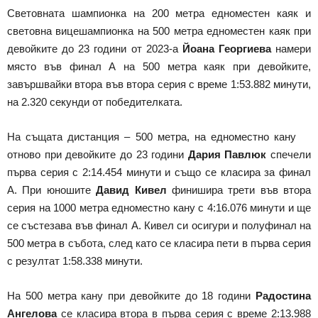
Световната шампионка на 200 метра едноместен каяк и
световна вицешампионка на 500 метра едноместен каяк при
девойките до 23 години от 2023-а
Йоана Георгиева
намери
място във финал А на 500 метра каяк при девойките,
завършвайки втора във втора серия с време 1:53.882 минути,
на 2.320 секунди от победителката.
На същата дистанция – 500 метра, на едноместно кану
отново при девойките до 23 години
Дария Павлюк
спечели
първа серия с 2:14.454 минути и също се класира за финал
А. При юношите
Давид Кивел
финишира трети във втора
серия на 1000 метра едноместно кану с 4:16.076 минути и ще
се състезава във финал А. Кивел си осигури и полуфинал на
500 метра в събота, след като се класира пети в първа серия
с резултат 1:58.338 минути.
На 500 метра кану при девойките до 18 години
Радостина
Ангелова
се класира втора в първа серия с време 2:13.988