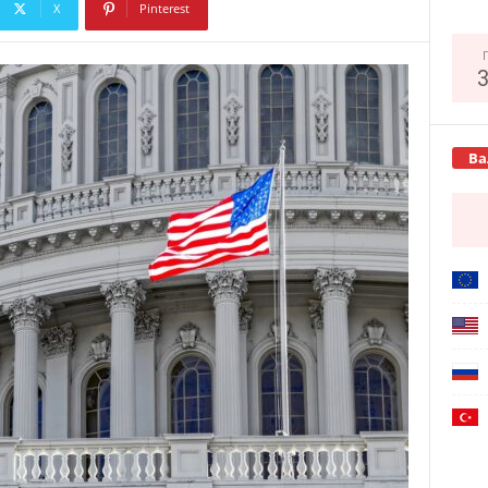
X
Pinterest
Copy URL
Ва