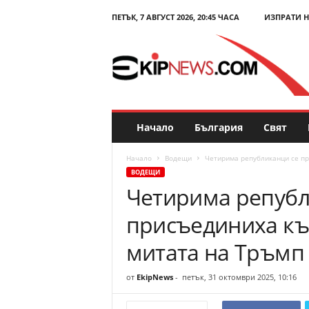
ПЕТЪК, 7 АВГУСТ 2026, 20:45 ЧАСА
ИЗПРАТИ 
E
k
i
p
N
e
w
s
Начало
България
Свят
.
c
Начало
Водещи
Четирима републиканци се п
o
ВОДЕЩИ
m
Четирима републ
–
Н
присъединиха къ
о
в
митата на Тръмп
и
н
от
EkipNews
-
петък, 31 октомври 2025, 10:16
и
и
к