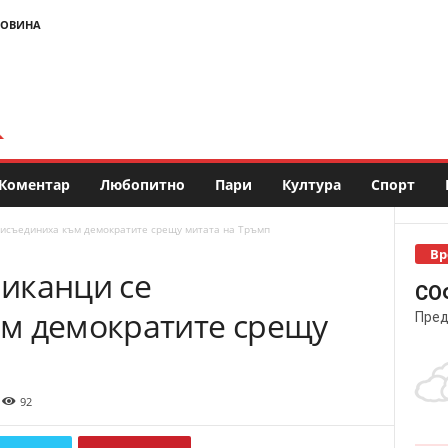
НОВИНА
Коментар
Любопитно
Пари
Култура
Спорт
рисъединиха към демократите срещу митата на Тръмп
Вр
иканци се
СО
м демократите срещу
Пред
92