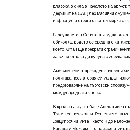
влязоха в сила в началото на август, 
дефицит на САЩ без масивни смущения
инфлация и строги ответни мерки от с
Гласуването в Сената пък идва, дока
обиколка, където се срещна с китайс
което Китай ще прекрати ограничения
започне отново да купува американска
Американският президент направи ми
политика през втория си мандат, изпо
предоговаряне на търговски споразум
международната сцена.
В края на август обаче Апелативен с
Тръмп са незаконни. Решението на ма
„реципрочни мита“, както и до налож
Канада и Мексико. То не засяга митат