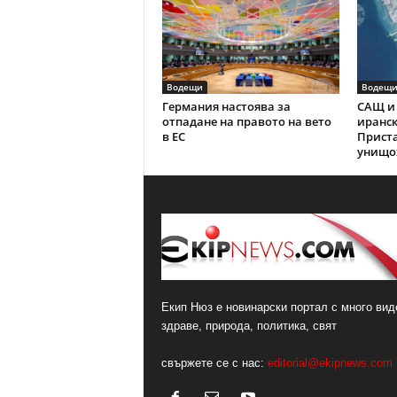
Водещи
Водещ
Германия настоява за
САЩ и 
отпадане на правото на вето
иранск
в ЕС
Прист
унищо
Екип Нюз е новинарски портал с много виде
здраве, природа, политика, свят
свържете се с нас:
editorial@ekipnews.com