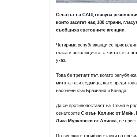
Сенатът на САЩ гласува резолюция
които засягат над 180 страни, гласу
съобщиха световните агенции.
Четирима републиканци се присъедин
гласа в резолюцията, с която се слаг
указ.
Това бе третият път, когато републик
митата тази седмица, като преди това
насочени към Бразилия и Канада.
Да се противопоставят на Тръмп е ряд
сенаторите
Сюзън Колинс от Мейн, 
Лиза Мурковски от Аляска,
се присъ
По-високите тарифни ставки на прези