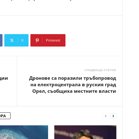
X
Pinterest
Copy URL
следваща статия
ции
Дронове са поразили тръбопровод
на електроцентрала в руския град
Орел, съобщиха местните власти
ОРА