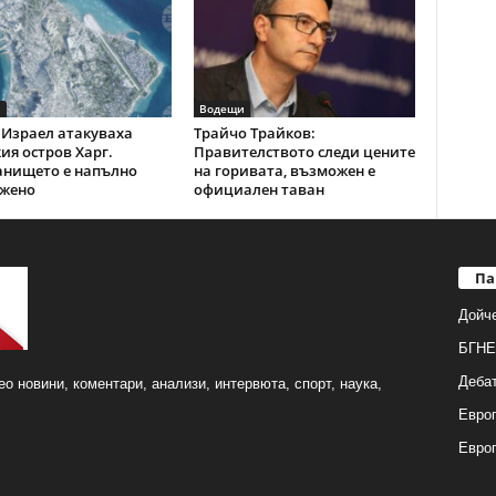
и
Водещи
Израел атакуваха
Трайчо Трайков:
ия остров Харг.
Правителството следи цените
анището е напълно
на горивата, възможен е
жено
официален таван
Па
Дойч
БГНЕ
Деба
о новини, коментари, анализи, интервюта, спорт, наука,
Европ
Евро