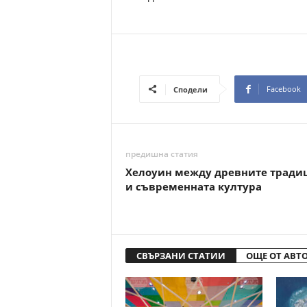
Facebook
Сподели
предишна статия
Хелоуин между древните тради
и съвременната култура
СВЪРЗАНИ СТАТИИ
ОЩЕ ОТ АВТ