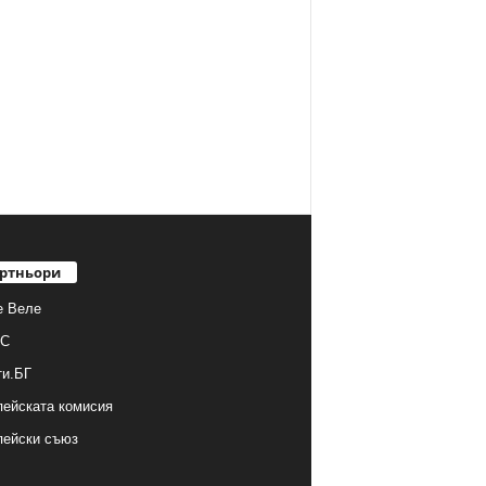
ртньори
е Веле
С
ти.БГ
ейската комисия
пейски съюз