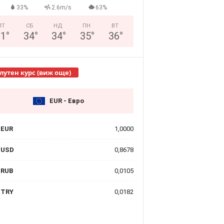
33%
2.6m/s
63%
ПТ
СБ
НД
ПН
ВТ
31
°
34
°
34
°
35
°
36
°
лутен курс (виж още)
EUR - Евро
EUR
1,0000
USD
0,8678
RUB
0,0105
TRY
0,0182