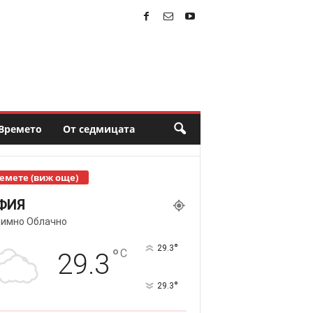
Времето
От седмицата
емете (виж още)
ФИЯ
имно Облачно
°
29.3
°
C
29.3
°
29.3