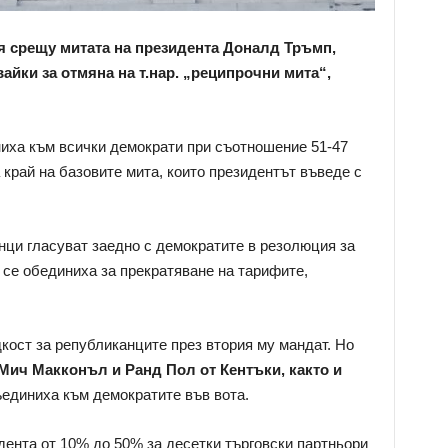
 срещу митата на президента Доналд Тръмп,
вайки за отмяна на т.нар. „реципрочни мита“,
иха към всички демократи при съотношение 51-47
а край на базовите мита, които президентът въведе с
анци гласуват заедно с демократите в резолюция за
 се обединиха за прекратяване на тарифите,
кост за републиканците през втория му мандат. Но
Мич Макконъл и Ранд Пол от Кентъки, както и
единиха към демократите във вота.
дента от 10% до 50% за десетки търговски партньори