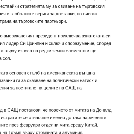
тествайки стратегията му за свиване на търговския
 в глобалните вериги за доставки, по-висока
трана на търговските партньори.
то американският президент приключва азиатската си
кия лидер Си Цзинпин и сключи споразумение, според
та върху износа на редки земни елементи и ще
 соя.
тата основен стълб на американската външна
лзвайки ги за оказване на политически натиск и
ения за постигане на целите на САЩ на
ъд в САЩ постанови, че повечето от митата на Доналд
гистратите се отнасяше именно до така наречените
ените през февруари отделни мита срещу Китай,
а на Тръмп върху стоманата и алуминия.