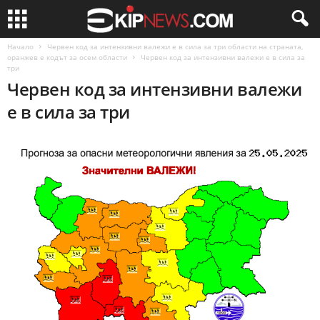
Начало
Червен код за интензивни валежи е в сила за три области на страната,
оранжев е кодът за осем области
Червен код за интензивни валежи е в сила за
три
Червен код за интензивни валежи
е в сила за три