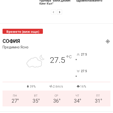
турнира "Били Джийн
здравеопазването
Кинг Къп"
Времете (виж още)
СОФИЯ
Предимно Ясно
27.5
°
C
27.5
°
27.5
°
39%
2.6m/s
16%
ПН
ВТ
СР
ЧТ
ПТ
27
°
35
°
36
°
34
°
31
°