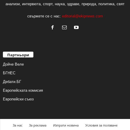
анализи, интервюта, спорт, наука, здраве, природа, политика, свят
свържете се с нас:
editorial@ekipnews.com
Партньори
Дойче Веле
БГНЕС
Дебати.БГ
Европейската комисия
Европейски съюз
За нас
За реклама
Изпрати новина
Условия за ползване