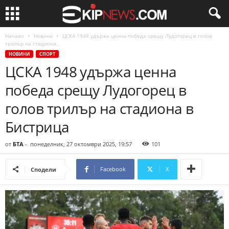
Начало
Новини
ЦСКА 1948 удържа ценна победа срещу Лудогорец в голов
трилър на стадиона...
НОВИНИ
СПОРТ
ЦСКА 1948 удържа ценна
победа срещу Лудогорец в
голов трилър на стадиона в
Бистрица
от
БТА
-
понеделник, 27 октомври 2025, 19:57
101
Facebook
X
Сподели