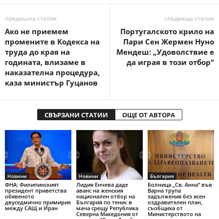
предишна статия
следваща статия
Ако не приемем
Португалското крило на
промените в Кодекса на
Пари Сен Жермен Нуно
труда до края на
Мендеш: „Удоволствие е
годината, влизаме в
да играя в този отбор“
наказателна процедура,
каза министър Гуцанов
СВЪРЗАНИ СТАТИИ
ОЩЕ ОТ АВТОРА
Новини
Новини
България
ФНА: Филипинският
Лидия Енчева даде
Болница „Св. Анна“ във
президент приветства
аванс на женския
Варна трупа
обявеното
национален отбор на
задължения без ясен
двуседмично примирие
България по тенис в
оздравителен план,
между САЩ и Иран
мача срещу Република
съобщиха от
Северна Македония от
Министерството на