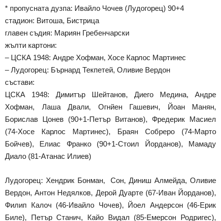
* пропусната дузпа: Ивайло Чочев (Лудогорец) 90+4
стадион: Витоша, Бистрица
главен съдия: Мариян Гребенчарски
жълти картони:
– ЦСКА 1948: Андре Хофман, Хосе Карлос Мартинес
– Лудогорец: Бърнард Текпетей, Оливие Вердон
състави:
ЦСКА 1948: Димитър Шейтанов, Диего Медина, Андре
Хофман, Лаша Двали, Огнйен Гашевич, Йоан Манян,
Борислав Цонев (90+1-Петър Витанов), Фредерик Масиел
(74-Хосе Карлос Мартинес), Браян Собреро (74-Марто
Бойчев), Елиас Франко (90+1-Стоил Йорданов), Мамаду
Диало (81-Атанас Илиев)
Лудогорец: Хендрик Бонман, Сон, Диниш Алмейда, Оливие
Вердон, Антон Недялков, Дерой Дуарте (67-Иван Йорданов),
Филип Калоч (46-Ивайло Чочев), Йоел Андерсон (46-Ерик
Биле), Петър Станич, Кайо Видал (85-Емерсон Родригес),