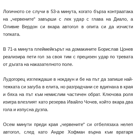
Логичното се случи в 53-а минута, когато бърза контраатака
на „червените“ завърши с лек удар с глава на Диало, а
Оливие Вердон си вкара автогол в опита си да изчисти
топката.
В 71-а минута плеймейкърът на домакините Борислав Цонев
реализира пети гол за своя тим с прецизен удар по тревата
от дъгата на наказателното поле.
Лудогорец изглеждаше в нокдаун и бе на път да запише най-
тежката си загуба в елита, но разградчани се вдигнаха в края
и бяха на път към немислим частичен обрат. Ключова роля
изигра влезлият като резерва Ивайло Чочев, който вкара два
гола и изпусна дузпа.
Осем минути преди края „червените“ си отбелязаха нелеп
автогол, след като Андре Хофман върна към вратаря