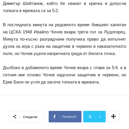
Димитър Шейтанов, който бе хванат в крачка и допусна
топката в мрежата си за 5:2.
В последната минута на редовното време бившият капитан
на ЦСКА 1948 Ивайло Чочев вкара трети гол за Лудогорец.
Минута по-късно разградчани получиха право да изпълнят
дузпа за игра с ръка на защитник в червено в наказателното
поле, но Чочев уцели напречната греда от бялата точка.
Дълбоко в добавеното време Чочев вкара с глава за 5:4, а в
сетния миг отново Чочев надскочи защитник в червено, но
Ерик Биле не успя да засече топката в мрежата.
Facebook
X
Сподели