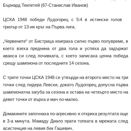
Бърнард Текпетей (67-Станислав Иванов)
ЦСКА 1948 победи Лудогорец с 5:4 в истински голов
трилър от 13-ия кръг на Първа лига.
„Червените“ от Бистрица изиграха силно първо полувреме, в
което взеха преднина от два гола и успяха да задържат
аванса си след почивката, с което записаха ценна победа
срещу шампиона от последните 14 сезона.
С трите точки ЦСКА 1948 се утвърди на второто място на три
точки след лидера Левски, докато Лудогорец допусна първа
шампионатна загуба за сезона и остава на четвърто място на
девет точки от върха и мач по-малко.
Домакините започнаха по-агресивно и откриха резултата още
в 3-а минута. Мамаду Диало прати топката в мрежата след
асистенция на левия бек Гашевич.