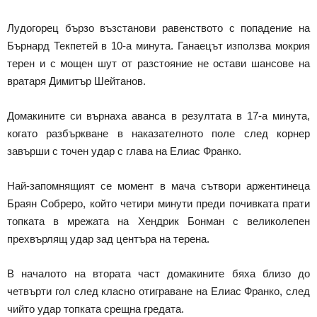
Лудогорец бързо възстанови равенството с попадение на
Бърнард Текпетей в 10-а минута. Ганаецът използва мокрия
терен и с мощен шут от разстояние не остави шансове на
вратаря Димитър Шейтанов.
Домакините си върнаха аванса в резултата в 17-а минута,
когато разбъркване в наказателното поле след корнер
завърши с точен удар с глава на Елиас Франко.
Най-запомнящият се момент в мача сътвори аржентинеца
Браян Собреро, който четири минути преди почивката прати
топката в мрежата на Хендрик Бонман с великолепен
прехвърлящ удар зад центъра на терена.
В началото на втората част домакините бяха близо до
четвърти гол след класно отиграване на Елиас Франко, след
чийто удар топката срещна гредата.