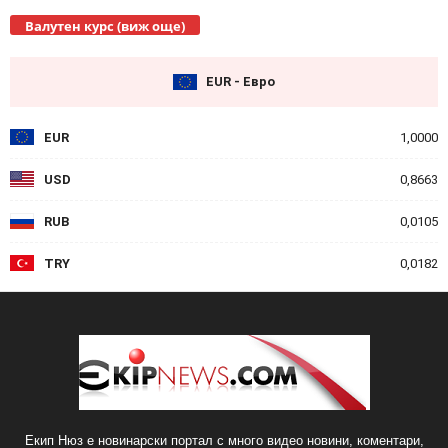
Валутен курс (виж още)
EUR - Евро
EUR
1,0000
USD
0,8663
RUB
0,0105
TRY
0,0182
Екип Нюз е новинарски портал с много видео новини, коментари,