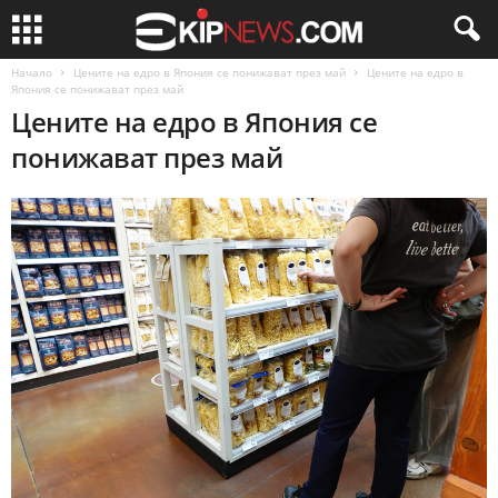
Начало
Цените на едро в Япония се понижават през май
Цените на едро в
Япония се понижават през май
Цените на едро в Япония се
понижават през май