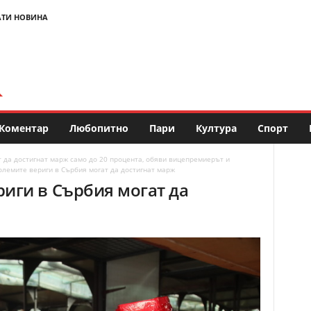
АТИ НОВИНА
Коментар
Любопитно
Пари
Култура
Спорт
т да достигнат марж само до 20 процента, обяви вицепремиерът и
олемите вериги в Сърбия могат да достигнат марж
риги в Сърбия могат да