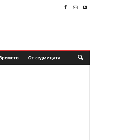
Времето
От седмицата