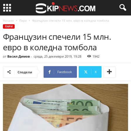
Начало
Пари
Французин спечели 15 млн. евро в коледна томбола
ПАРИ
Французин спечели 15 млн.
евро в коледна томбола
от
Васил Димов
-
сряда, 25 декември 2019, 19:28
1942
Facebook
X
Сподели