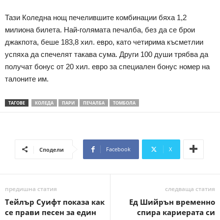
Тази Коледна нощ печелившите комбинации бяха 1,2
милиона билета. Най-голямата печалба, без да се брои
джакпота, беше 183,8 хил. евро, като четирима късметлии
успяха да спечелят такава сума. Други 100 души трябва да
получат бонус от 20 хил. евро за специален бонус номер на
талоните им.
ТАГОВЕ
КОЛЕДА
ПАРИ
ПЕЧАЛБА
ТОМБОЛА
Facebook
X
Сподели
предишна статия
следваща статия
Тейлър Суифт показа как
Ед Шийрън временно
се прави песен за един
спира кариерата си