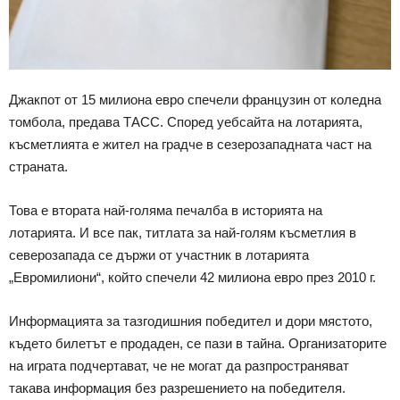
Джакпот от 15 милиона евро спечели французин от коледна
томбола, предава ТАСС. Според уебсайта на лотарията,
късметлията е жител на градче в сезерозападната част на
страната.
Това е втората най-голяма печалба в историята на
лотарията. И все пак, титлата за най-голям късметлия в
северозапада се държи от участник в лотарията
„Евромилиони“, който спечели 42 милиона евро през 2010 г.
Информацията за тазгодишния победител и дори мястото,
където билетът е продаден, се пази в тайна. Организаторите
на играта подчертават, че не могат да разпространяват
такава информация без разрешението на победителя.