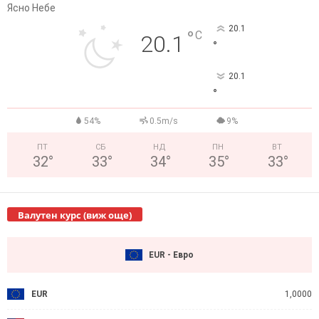
Ясно Небе
20.1
°
C
20.1
°
20.1
°
54%
0.5m/s
9%
ПТ
СБ
НД
ПН
ВТ
32
°
33
°
34
°
35
°
33
°
Валутен курс (виж още)
EUR - Евро
EUR
1,0000