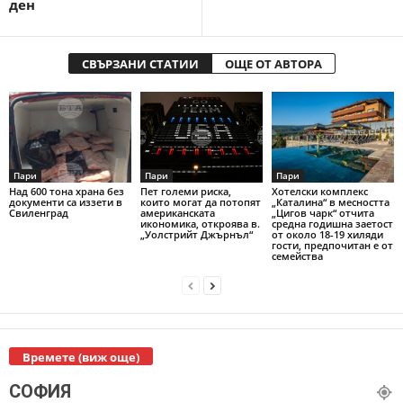
ден
СВЪРЗАНИ СТАТИИ
ОЩЕ ОТ АВТОРА
Пари
Пари
Пари
Над 600 тона храна без
Пет големи риска,
Хотелски комплекс
документи са иззети в
които могат да потопят
„Каталина“ в месността
Свиленград
американската
„Цигов чарк“ отчита
икономика, откроява в.
средна годишна заетост
„Уолстрийт Джърнъл“
от около 18-19 хиляди
гости, предпочитан е от
семейства
Времете (виж още)
СОФИЯ