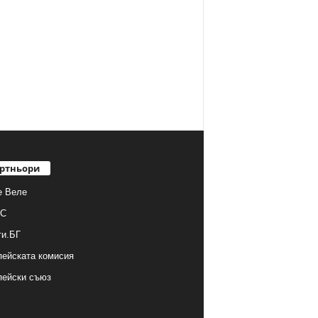
ртньори
е Веле
С
ти.БГ
ейската комисия
пейски съюз