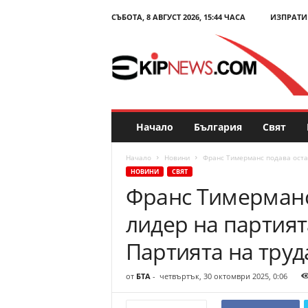
СЪБОТА, 8 АВГУСТ 2026, 15:44 ЧАСА
ИЗПРАТИ
E
k
i
p
N
e
w
s
Начало
България
Свят
.
c
Начало
Новини
Франс Тимерманс подава остав
o
НОВИНИ
СВЯТ
m
Франс Тимерманс
–
Н
лидер на партият
о
в
Партията на труд
и
н
от
БТА
-
четвъртък, 30 октомври 2025, 0:06
и
и
к