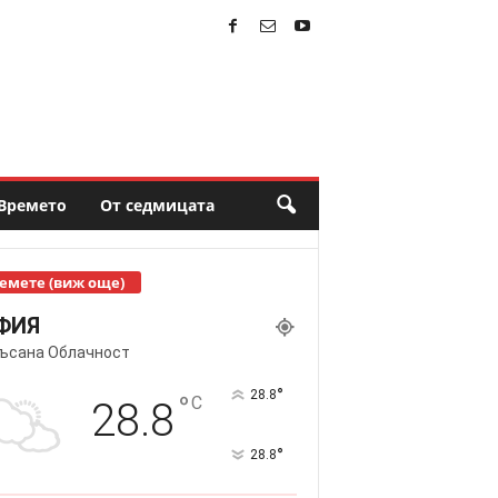
Времето
От седмицата
емете (виж още)
ФИЯ
ъсана Облачност
°
28.8
°
C
28.8
°
28.8