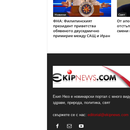
Новини
Свят
ФНА: Филипинският
От апо
президент приветства
отстъп
обявеното двуседмично
смени 
примирие между САЩ и Иран
Екип Нюз е новинарски портал с много виде
здраве, природа, политика, свят
свържете се с нас:
editorial@ekipnews.com