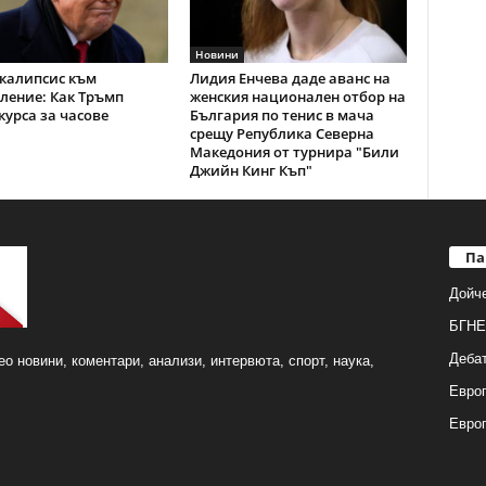
Новини
калипсис към
Лидия Енчева даде аванс на
ление: Как Тръмп
женския национален отбор на
курса за часове
България по тенис в мача
срещу Република Северна
Македония от турнира "Били
Джийн Кинг Къп"
Па
Дойч
БГНЕ
Деба
о новини, коментари, анализи, интервюта, спорт, наука,
Европ
Евро