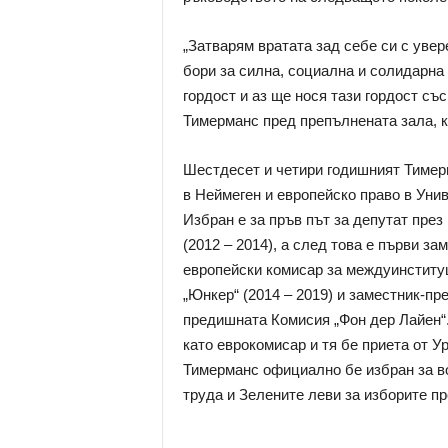
„Затварям вратата зад себе си с увер
бори за силна, социална и солидарна
гордост и аз ще нося тази гордост със
Тимерманс пред препълнената зала, к
Шестдесет и четири годишният Тимер
в Неймеген и европейско право в Унив
Избран е за пръв път за депутат през
(2012 – 2014), а след това е първи з
европейски комисар за междуинститу
„Юнкер“ (2014 – 2019) и заместник-пр
предишната Комисия „Фон дер Лайен“.
като еврокомисар и тя бе приета от У
Тимерманс официално бе избран за в
труда и Зелените леви за изборите пр