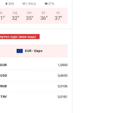
38%
1.9m/s
37%
СБ
НД
ПН
ВТ
СР
31
°
32
°
35
°
36
°
37
°
лутен курс (виж още)
EUR - Евро
EUR
1,0000
USD
0,8650
RUB
0,0106
TRY
0,0181