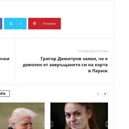
X
Pinterest
Copy URL
следваща статия
очки
Григор Димитров заяви, че е
доволен от завръщането си на корта
в Париж
ОРА