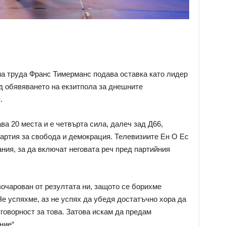
а труда Франс Тимерманс подава оставка като лидер
ед обявяването на екзитпола за днешните
.
а 20 места и е четвърта сила, далеч зад Д66,
артия за свобода и демокрация. Телевизиите Ен О Ес
ания, за да включат неговата реч пред партийния
зочарован от резултата ни, защото се борихме
Не успяхме, аз не успях да убедя достатъчно хора да
говорност за това. Затова искам да предам
ние“.