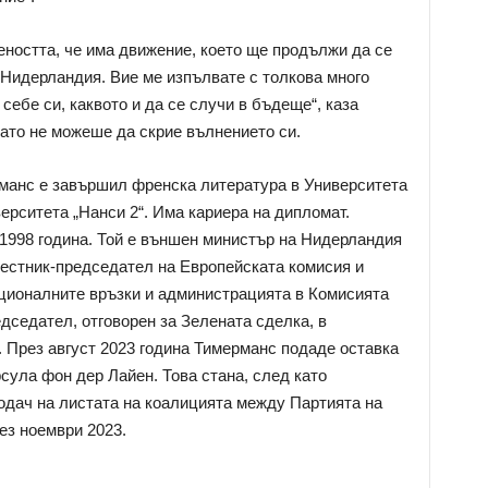
еността, че има движение, което ще продължи да се
 Нидерландия. Вие ме изпълвате с толкова много
 себе си, каквото и да се случи в бъдеще“, каза
ато не можеше да скрие вълнението си.
манс е завършил френска литература в Университета
ерситета „Нанси 2“. Има кариера на дипломат.
 1998 година. Той е външен министър на Нидерландия
аместник-председател на Европейската комисия и
ционалните връзки и администрацията в Комисията
едседател, отговорен за Зелената сделка, в
 През август 2023 година Тимерманс подаде оставка
рсула фон дер Лайен. Това стана, след като
одач на листата на коалицията между Партията на
ез ноември 2023.