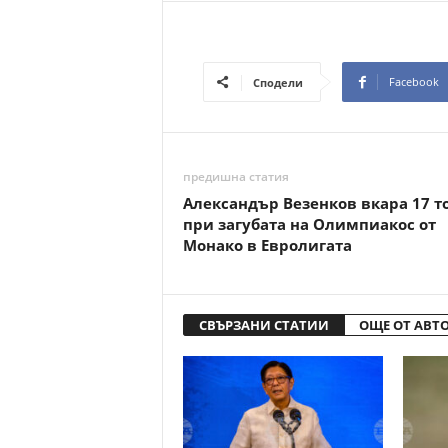
Facebook
Сподели
предишна статия
Александър Везенков вкара 17 т
при загубата на Олимпиакос от
Монако в Евролигата
СВЪРЗАНИ СТАТИИ
ОЩЕ ОТ АВТ