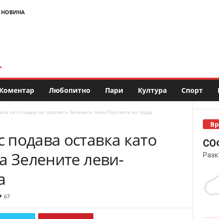
 НОВИНА
Коментар
Любопитно
Пари
Култура
Спорт
ка като лидер на партията Зелените леви-Партията на труда
Вр
 подава оставка като
СО
а Зелените леви-
Разк
а
67