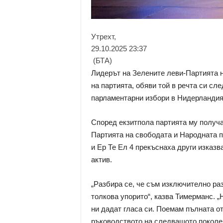
Утрехт,
29.10.2025 23:37
(БТА)
Лидерът на Зелените леви-Партията н
на партията, обяви той в речта си сл
парламентарни избори в Нидерландия
Според екзитпола партията му получав
Партията на свободата и Народната п
и Ер Те Ел 4 прекъснаха други изказв
актив.
„Разбира се, че съм изключително ра
толкова упорито“, казва Тимерманс. „
ни дадат гласа си. Поемам пълната от
ръководството на следващото поколе