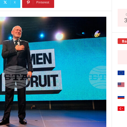
X
Pinterest
Copy URL
Ва