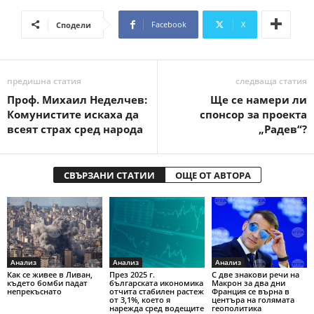
Facebook
X
Сподели
предишна статия
следваща статия
Проф. Михаил Неделчев:
Ще се намери ли
Комунистите искаха да
спонсор за проекта
всеят страх сред народа
„Радев“?
СВЪРЗАНИ СТАТИИ
ОЩЕ ОТ АВТОРА
Анализ
Анализ
Анализ
Как се живее в Ливан,
През 2025 г.
С две знакови речи на
където бомби падат
българската икономика
Макрон за два дни
непрекъснато
отчита стабилен растеж
Франция се върна в
от 3,1%, което я
центъра на голямата
нарежда сред водещите
геополитика