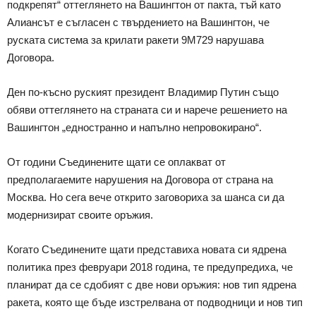
подкрепят“ оттеглянето на Вашингтон от пакта, тъй като
Алиансът е съгласен с твърдението на Вашингтон, че
руската система за крилати ракети 9M729 нарушава
Договора.
Ден по-късно руският президент Владимир Путин също
обяви оттеглянето на страната си и нарече решението на
Вашингтон „едностранно и напълно непровокирано“.
От години Съединените щати се оплакват от
предполагаемите нарушения на Договора от страна на
Москва. Но сега вече открито заговориха за шанса си да
модернизират своите оръжия.
Когато Съединените щати представиха новата си ядрена
политика през февруари 2018 година, те предупредиха, че
планират да се сдобият с две нови оръжия: нов тип ядрена
ракета, която ще бъде изстрелвана от подводници и нов тип