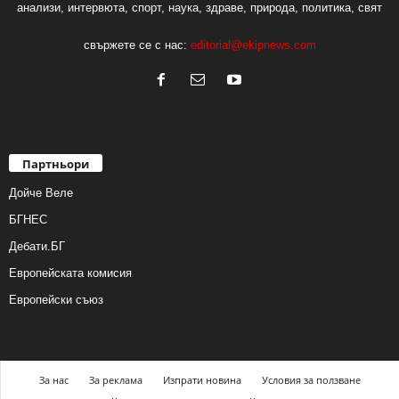
анализи, интервюта, спорт, наука, здраве, природа, политика, свят
свържете се с нас:
editorial@ekipnews.com
Партньори
Дойче Веле
БГНЕС
Дебати.БГ
Европейската комисия
Европейски съюз
За нас
За реклама
Изпрати новина
Условия за ползване