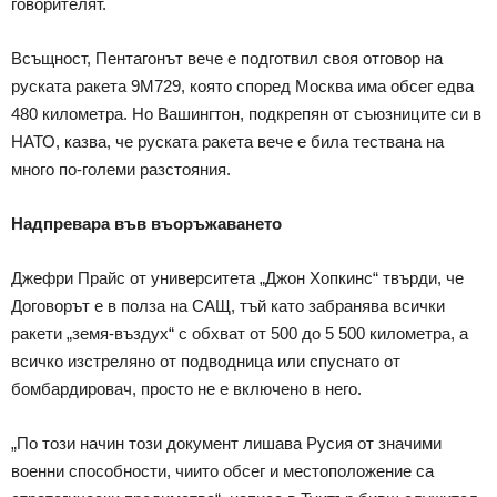
говорителят.
Всъщност, Пентагонът вече е подготвил своя отговор на
руската ракета 9М729, която според Москва има обсег едва
480 километра. Но Вашингтон, подкрепян от съюзниците си в
НАТО, казва, че руската ракета вече е била тествана на
много по-големи разстояния.
Надпревара във въоръжаването
Джефри Прайс от университета „Джон Хопкинс“ твърди, че
Договорът е в полза на САЩ, тъй като забранява всички
ракети „земя-въздух“ с обхват от 500 до 5 500 километра, а
всичко изстреляно от подводница или спуснато от
бомбардировач, просто не е включено в него.
„По този начин този документ лишава Русия от значими
военни способности, чиито обсег и местоположение са