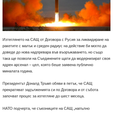
Изтеглянето на САЩ от Договора с Русия за ликвидиране на
ракетите с малък и среден радиус на действие би могло да
доведе до нова надпревара във въоръжаването, но също
така ще позволи на Съединените щати да модернизират своя
ядрен арсенал – цел, която беше заявена публично
миналата година.
Президентът Доналд Тръмп обяви в петък, че САЩ
прекратяват задълженията си по Договора и от събота
започват процес за изтегляне до шест месеца.
НАТО подчерта, че съюзниците на САЩ „напълно