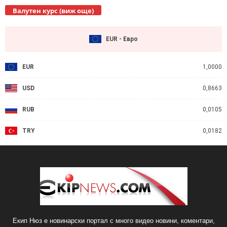
Валутен курс (виж още)
EUR - Евро
EUR
1,0000
USD
0,8663
RUB
0,0105
TRY
0,0182
Екип Нюз е новинарски портал с много видео новини, коментари,