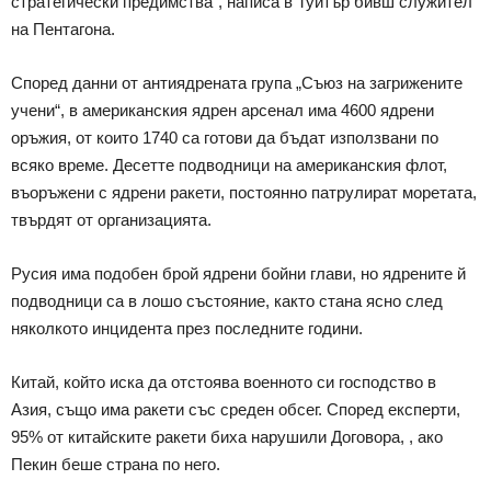
стратегически предимства“, написа в Туитър бивш служител
на Пентагона.
Според данни от антиядрената група „Съюз на загрижените
учени“, в американския ядрен арсенал има 4600 ядрени
оръжия, от които 1740 са готови да бъдат използвани по
всяко време. Десетте подводници на американския флот,
въоръжени с ядрени ракети, постоянно патрулират моретата,
твърдят от организацията.
Русия има подобен брой ядрени бойни глави, но ядрените й
подводници са в лошо състояние, както стана ясно след
няколкото инцидента през последните години.
Китай, който иска да отстоява военното си господство в
Азия, също има ракети със среден обсег. Според експерти,
95% от китайските ракети биха нарушили Договора, , ако
Пекин беше страна по него.