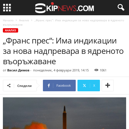
Начало
Анализ
„Франс прес“: Има индикации за нова надпревара в ядреното
въоръжаване
АНАЛИЗ
„Франс прес“: Има индикации
за нова надпревара в ядреното
въоръжаване
от
Васил Димов
-
понеделник, 4 февруари 2019, 14:15
1061
Facebook
X
Сподели