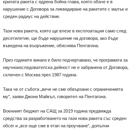
крилата ракета с ядрена бойна глава, която обаче е в
нарушение с Договора за ликвидиране на ракетите с малък и
среден радиус на действие.
Тази нова ракета, която ще влезе в експлоатация само след
десетилетие, ще бъде нарушение на договора, ако бъде
въведена на въоръжение, обяснява Пентагона.
През годините винаги е било подчертавано, че програмата за
научноизследователска дейност не е забранена от Договора,
сключен с Москва през 1987 година.
Така че от събота „вече не сме обвързани с ограниченията
му“, заяви Джони Майкъл, говорител на Пентагона.
Военният бюджет на САЩ за 2019 година предвижда
средства за разработването на тази нова ракета със среден
обсег и „все още сме в етап на проучване“, допълни