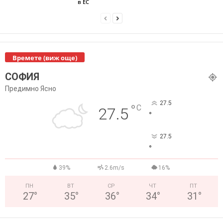
в ЕС
Времете (виж още)
СОФИЯ
Предимно Ясно
27.5
°
C
27.5
°
27.5
°
39%
2.6m/s
16%
ПН
ВТ
СР
ЧТ
ПТ
27
°
35
°
36
°
34
°
31
°