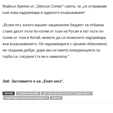
Майкъл Крепон от „Stimson Center“ смята, че „се отправяме
към нова надпревара в ядреното въоръжаване“.
„Всеки път, когато вашият национален бюджет за отбрана
стане десет пъти по-голям от този на Русия и пет пъти по-
голям от този в Китай, можете да си позволите надпревара
във въоръжаването. Но надпреварата с оръжия обикновено
не свършва добре: дори ако оставите конкуренцията за
гърба си, сигурността ви е намаляла.“
Заб: Заглавието е на „Екип нюз“.
ТАГОВЕ
АТОМНО ОРЪЖИЕ
ДОГОВО ЗА РАКЕТИТЕ СЪС СРЕДЕН ОБСЕГ
НАДПРЕВАРА ВЪВ ВЪОРЪЖАВАНЕТО
РАКЕТИ