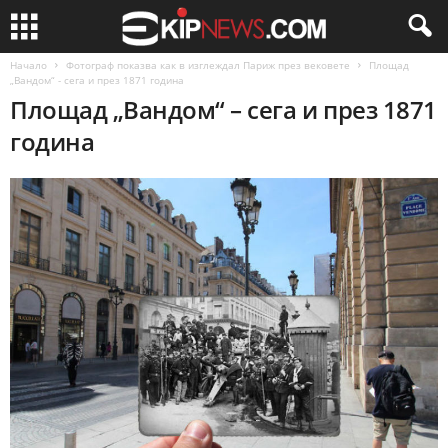
Начало
Фотограф показва как в изглеждал Париж през вековете
Площад
„Вандом“ - сега и през 1871 година
Площад „Вандом“ – сега и през 1871
година