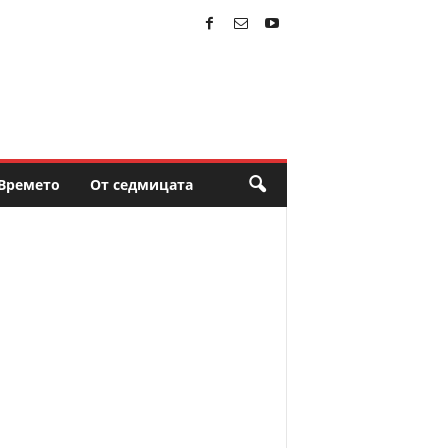
Времето
От седмицата