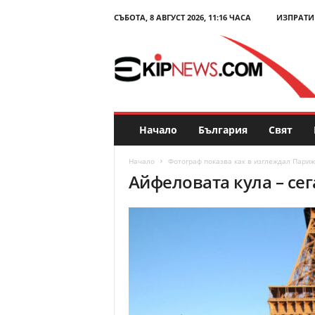
СЪБОТА, 8 АВГУСТ 2026, 11:16 ЧАСА
ИЗПРАТИ
E
k
i
p
N
e
w
s
Начало
България
Свят
.
c
Начало
Фотограф показва как в изглеждал Париж
o
Айфеловата кула – сег
m
–
Н
о
в
и
н
и
и
к