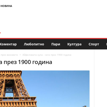
 НОВИНА
Коментар
Любопитно
Пари
Култура
Спорт
 през вековете
Айфеловата кула - сега през 1900 година
а през 1900 година