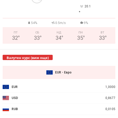
20.1
°
54%
0.5m/s
9%
ПТ
СБ
НД
ПН
ВТ
32
°
33
°
34
°
35
°
33
°
Валутен курс (виж още)
EUR - Евро
EUR
1,0000
USD
0,8677
RUB
0,0105