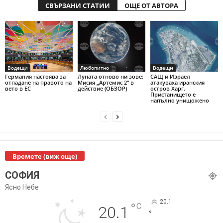
СВЪРЗАНИ СТАТИИ
ОЩЕ ОТ АВТОРА
Водещи
Любопитно
Водещи
Германия настоява за
Луната отново ни зове:
САЩ и Израел
отпадане на правото на
Мисия „Артемис 2“ в
атакуваха иранския
вето в ЕС
действие (ОБЗОР)
остров Харг.
Пристанището е
напълно унищожено
Времете (виж още)
СОФИЯ
Ясно Небе
20.1
°
C
20.1
°