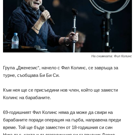
На снимката: Фил Колинс
Група „Дженезис“, начело с Фил Колинс, се завръща за
турне, съобщава Би Би Си.
Към нея ще се присъедини нов член, който ще замести
Колинс на барабаните.
69-годишният Фил Колинс няма да може да свири на
барабаните поради операция на гърба, направена преди
време. Той ще бъде заместен от 18-годишния си син
Никълъс, както и дългогодишния си сътрудник Дарил