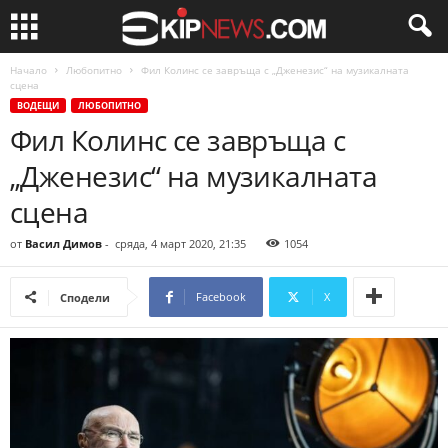
Начало
Любопитно
Фил Колинс се завръща с „Дженезис“ на музикалната
сцена
ВОДЕЩИ
ЛЮБОПИТНО
Фил Колинс се завръща с
„Дженезис“ на музикалната
сцена
от
Васил Димов
-
сряда, 4 март 2020, 21:35
1054
Facebook
X
Сподели