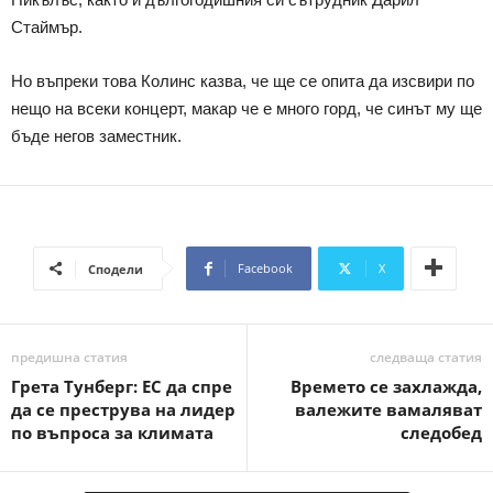
Стаймър.
Но въпреки това Колинс казва, че ще се опита да изсвири по
нещо на всеки концерт, макар че е много горд, че синът му ще
бъде негов заместник.
Facebook
X
Сподели
предишна статия
следваща статия
Грета Тунберг: ЕС да спре
Времето се захлажда,
да се преструва на лидер
валежите вамаляват
по въпроса за климата
следобед