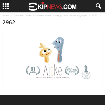
Начало
Филмът „Alike“ – за отношенията между родителите и децата
2962
2962