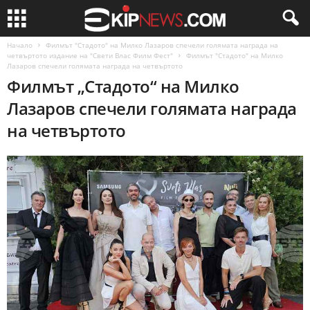
Начало
Филмът "Стадото" на Милко Лазаров спечели голямата награда на
четвъртото издание на "Свети Влас Филм Фест"
Филмът "Стадото" на Милко
Лазаров спечели голямата награда на четвъртото
Филмът „Стадото“ на Милко
Лазаров спечели голямата награда
на четвъртото