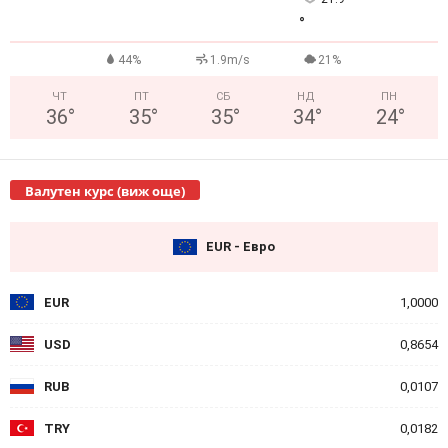
°
44%
1.9m/s
21%
ЧТ
ПТ
СБ
НД
ПН
36
°
35
°
35
°
34
°
24
°
Валутен курс (виж още)
EUR - Евро
EUR
1,0000
USD
0,8654
RUB
0,0107
TRY
0,0182