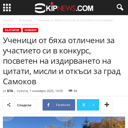
Начало
България
Ученици от бяха отличени за участието си в конкурс,
посветен на издирването...
БЪЛГАРИЯ
НОВИНИ
Ученици от бяха отличени за
участието си в конкурс,
посветен на издирването на
цитати, мисли и откъси за град
Самоков
от
БТА
-
събота, 1 ноември 2025, 14:50
84
Facebook
X
Сподели