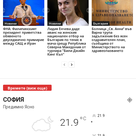
Новини
Новини
България
ФНА: Филипинският
Лидия Енчева даде
Болница „Св. Анна“ във
президент приветства
аванс на женския
Варна трупа
обявеното
национален отбор на
задължения без ясен
двуседмично примирие
България по тенис в
оздравителен план,
между САЩ и Иран
мача срещу Република
съобщиха от
Северна Македония от
Министерството на
турнира "Били Джийн
здравеопазването
Кинг Къп"
Времете (виж още)
СОФИЯ
Предимно Ясно
21.9
°
C
21.9
°
21.9