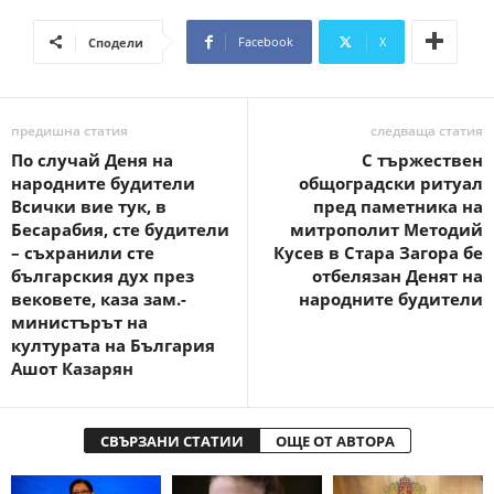
Facebook
X
Сподели
предишна статия
следваща статия
По случай Деня на
С тържествен
народните будители
общоградски ритуал
Всички вие тук, в
пред паметника на
Бесарабия, сте будители
митрополит Методий
– съхранили сте
Кусев в Стара Загора бе
българския дух през
отбелязан Денят на
вековете, каза зам.-
народните будители
министърът на
културата на България
Ашот Казарян
СВЪРЗАНИ СТАТИИ
ОЩЕ ОТ АВТОРА