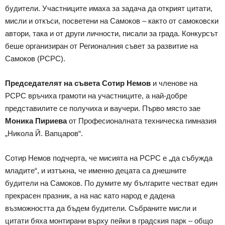
будители. Участниците имаха за задача да открият цитати,
мисли и откъси, посветени на Самоков – както от самоковски
автори, така и от други личности, писали за града. Конкурсът
беше организиран от Регионалния съвет за развитие на
Самоков (РСРС).
Председателят на съвета Сотир Немов
и членове на
РСРС връчиха грамоти на участниците, а най-добре
представилите се получиха и ваучери. Първо място зае
Моника Пириева
от Професионалната техническа гимназия
„Никола Й. Вапцаров“.
Сотир Немов подчерта, че мисията на РСРС е „да събужда
младите“, и изтъкна, че именно децата са днешните
будители на Самоков. По думите му българите честват един
прекрасен празник, а на нас като народ е дадена
възможността да бъдем будители. Събраните мисли и
цитати бяха монтирани върху пейки в градския парк – общо