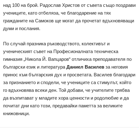
над 100 на брой. Радослав Христов от съвета също поздрави
учениците, като отбеляза, че благодарение на тях
гражданите на Самоков ще могат да прочетат вдъхновяващи
думи и послания.
По случай празника ръководството, колективът и
ученическият съвет на Професионалната техническа
гимназия „Никола Й. Вапцаров“ отличиха преподавателя по
български език и литература
Даниел Василев
за неговия
принос към българския дух и просветата. Василев благодари
за признанието и сподели, че учениците са стимулът, който
го вдъхновява всеки ден. Той добави, че учителите трябва
да възпитават у младите хора ценности и родолюбие и да
почитат дни като този, предавайки паметта за великите
книжовници.