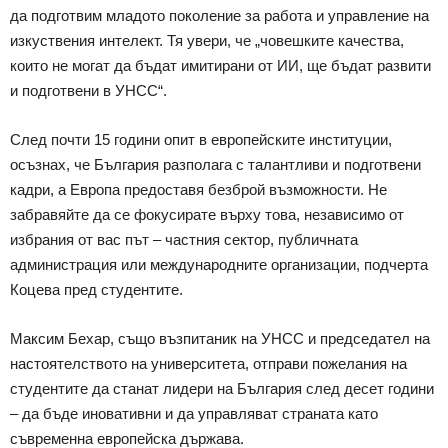
да подготвим младото поколение за работа и управление на
изкуствения интелект. Тя увери, че „човешките качества,
които не могат да бъдат имитирани от ИИ, ще бъдат развити
и подготвени в УНСС“.
След почти 15 години опит в европейските институции,
осъзнах, че България разполага с талантливи и подготвени
кадри, а Европа предоставя безброй възможности. Не
забравяйте да се фокусирате върху това, независимо от
избрания от вас път – частния сектор, публичната
администрация или международните организации, подчерта
Коцева пред студентите.
Максим Бехар, също възпитаник на УНСС и председател на
настоятелството на университета, отправи пожелания на
студентите да станат лидери на България след десет години
– да бъде иновативни и да управляват страната като
съвременна европейска държава.