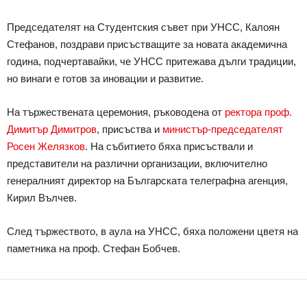
Председателят на Студентския съвет при УНСС, Калоян
Стефанов, поздрави присъстващите за новата академична
година, подчертавайки, че УНСС притежава дълги традиции,
но винаги е готов за иновации и развитие.
На тържествената церемония, ръководена от
ректора проф.
Димитър Димитров
, присъства и
министър-председателят
Росен Желязков
. На събитието бяха присъствали и
представители на различни организации, включително
генералният директор на Българската телеграфна агенция,
Кирил Вълчев.
След тържеството, в аула на УНСС, бяха положени цветя на
паметника на проф. Стефан Бобчев.