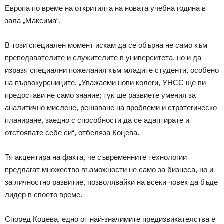
Европа по време на откритията на новата учебна година в
зала „Максима“.
В този специален момент искам да се обърна не само към
преподавателите и служителите в университета, но и да
изразя специални пожелания към младите студенти, особено
на първокурсниците. „Уважаеми нови колеги, УНСС ще ви
предостави не само знание; тук ще развиете умения за
аналитично мислене, решаване на проблеми и стратегическо
планиране, заедно с способности да се адаптирате и
отстоявате себе си“, отбеляза Коцева.
Тя акцентира на факта, че съвременните технологии
предлагат множество възможности не само за бизнеса, но и
за личностно развитие, позволявайки на всеки човек да бъде
лидер в своето време.
Според Коцева, едно от най-значимите предизвикателства е