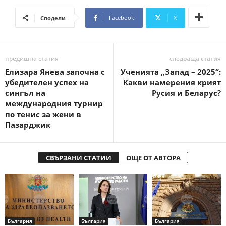
Facebook
X
Сподели
предишна статия
следваща статия
Елизара Янева започна с
Ученията „Запад – 2025“:
убедителен успех на
Какви намерения крият
сингъл на
Русия и Беларус?
международния турнир
по тенис за жени в
Пазарджик
СВЪРЗАНИ СТАТИИ
ОЩЕ ОТ АВТОРА
България
България
България