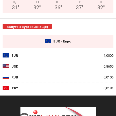
НД
ПН
ВТ
СР
ЧТ
31
°
32
°
36
°
37
°
32
°
Валутен курс (виж още)
EUR - Евро
EUR
1,0000
USD
0,8650
RUB
0,0106
TRY
0,0181