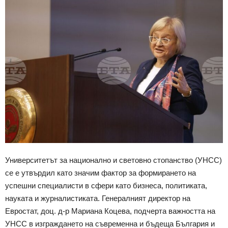
Университетът за национално и световно стопанство (УНСС)
се е утвърдил като значим фактор за формирането на
успешни специалисти в сфери като бизнеса, политиката,
науката и журналистиката. Генералният директор на
Евростат, доц. д-р Мариана Коцева, подчерта важността на
УНСС в изграждането на съвременна и бъдеща България и