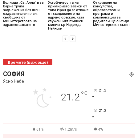
Болница „Св. Анна“ във
Устойчивостта на
Откриване на
Варна трупа
примирието зависи от
консулства,
задължения без ясен
това Иран да се откаже
образователни
оздравителен план,
от създаването на
програми и
съобщиха от
ядрено оръжие, каза
компенсации за
Министерството на
служебният външен
родители ще обсъди
здравеопазването
министър Надежда
Министерският съвет
Нейнски
Времете (виж още)
СОФИЯ
Ясно Небе
21.2
°
C
21.2
°
21.2
°
61%
1.2m/s
4%