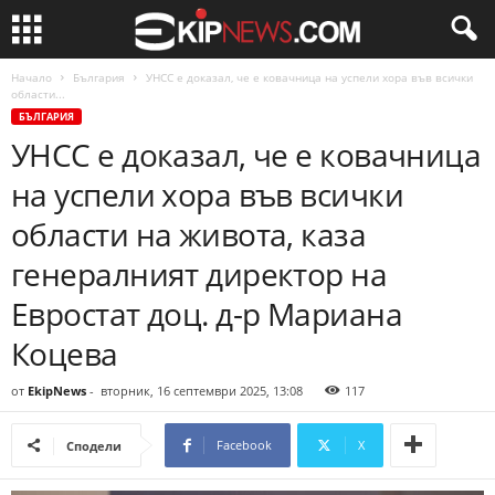
Начало
България
УНСС е доказал, че е ковачница на успели хора във всички
области...
БЪЛГАРИЯ
УНСС е доказал, че е ковачница
на успели хора във всички
области на живота, каза
генералният директор на
Евростат доц. д-р Мариана
Коцева
от
EkipNews
-
вторник, 16 септември 2025, 13:08
117
Facebook
X
Сподели