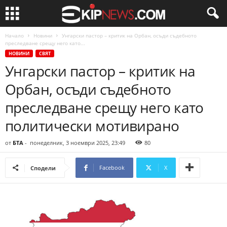
Начало
Новини
Унгарски пастор – критик на Орбан, осъди съдебното
преследване срещу него като...
НОВИНИ
СВЯТ
Унгарски пастор – критик на
Орбан, осъди съдебното
преследване срещу него като
политически мотивирано
от
БТА
-
понеделник, 3 ноември 2025, 23:49
80
Facebook
X
Сподели