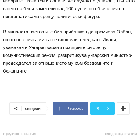
изборите“, каза той и добави, че случаят е „знаков“, тъй като
в него са били замесени над 100 души, но обвинения са
повдигнати само срещу политически фигури.
В миналото пасторът е бил приближен до премиера Орбан,
но отношенията им са се влошили, след като Ивани,
уважаван в Унгария заради позициите си срещу
комунистическия режим, разкритикува унгарския министър-
председател за отношението му към бездомните и
бежанците.
Facebook
X
Сподели
предишна статия
следваща статия