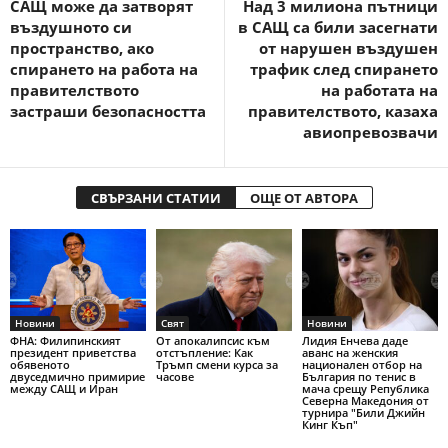
САЩ може да затворят
Над 3 милиона пътници
въздушното си
в САЩ са били засегнати
пространство, ако
от нарушен въздушeн
спирането на работа на
трафик след спирането
правителството
на работата на
застраши безопасността
правителството, казаха
авиопревозвачи
СВЪРЗАНИ СТАТИИ
ОЩЕ ОТ АВТОРА
Новини
Свят
Новини
ФНА: Филипинският
От апокалипсис към
Лидия Енчева даде
президент приветства
отстъпление: Как
аванс на женския
обявеното
Тръмп смени курса за
национален отбор на
двуседмично примирие
часове
България по тенис в
между САЩ и Иран
мача срещу Република
Северна Македония от
турнира "Били Джийн
Кинг Къп"