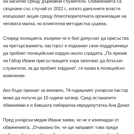
на насилие срещу държавни служители. Обвиненията са
свързани със случай от 2022 г., когато данъчните власти
извършват акция срещу благотворителната организация на
неговата малка, но влиятелна методистка църква.
Според полицията, въпреки че е бил допуснат да присъства
на претърсванията, пасторът е подканил свои поддръжници
да пробият полицейския кордон около сградата. „По призив
на Габор Ивани присъстващите хора започват да блъскат
служители, за да пробият кордона“, се казва в полицейско
изявление.
Ако бъде признат за виновен, 74-годишният унгарски пастор
може да получи до 10 години затвор. Сред останалите
обвиняеми е и бившата либерална евродепутатка Ана Донат.
Пред унгарски медии Ивани заяви, че не е изненадан от
обвиненията. „Очаквано бе, че ще направят това преди