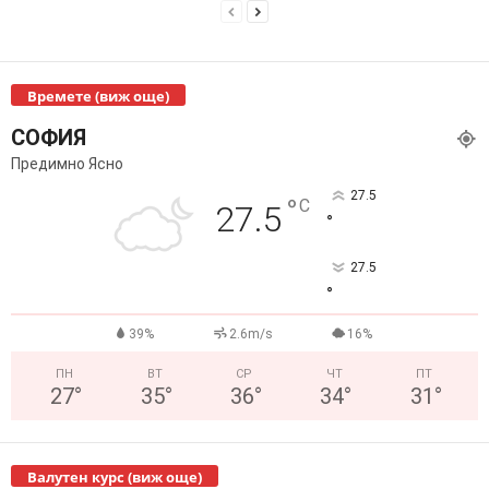
Времете (виж още)
СОФИЯ
Предимно Ясно
27.5
°
C
27.5
°
27.5
°
39%
2.6m/s
16%
ПН
ВТ
СР
ЧТ
ПТ
27
°
35
°
36
°
34
°
31
°
Валутен курс (виж още)