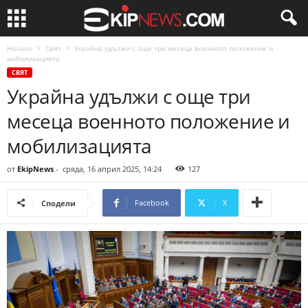
Начало
Свят
Украйна удължи с още три месеца военното положение и
мобилизацията
СВЯТ
Украйна удължи с още три
месеца военното положение и
мобилизацията
от
EkipNews
-
сряда, 16 април 2025, 14:24
127
Facebook
X
Сподели