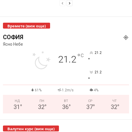
Времете (виж още)
СОФИЯ
Ясно Небе
21.2
°
C
21.2
°
21.2
°
61%
1.2m/s
4%
НД
ПН
ВТ
СР
ЧТ
31
°
32
°
36
°
37
°
32
°
Валутен курс (виж още)