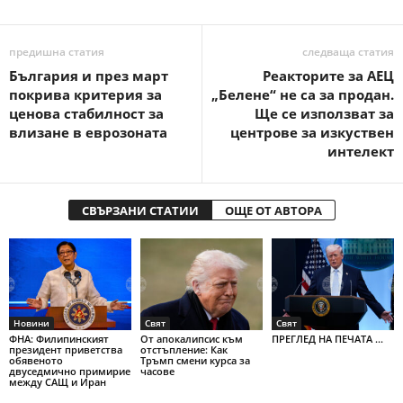
предишна статия
следваща статия
България и през март
Реакторите за АЕЦ
покрива критерия за
„Белене“ не са за продан.
ценова стабилност за
Ще се използват за
влизане в еврозоната
центрове за изкуствен
интелект
СВЪРЗАНИ СТАТИИ
ОЩЕ ОТ АВТОРА
Новини
Свят
Свят
ФНА: Филипинският
От апокалипсис към
ПРЕГЛЕД НА ПЕЧАТА ...
президент приветства
отстъпление: Как
обявеното
Тръмп смени курса за
двуседмично примирие
часове
между САЩ и Иран