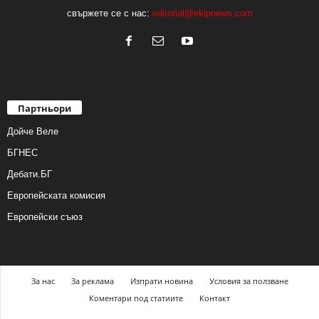
свържете се с нас:
editorial@ekipnews.com
Партньори
Дойче Веле
БГНЕС
Дебати.БГ
Европейската комисия
Европейски съюз
За нас
За реклама
Изпрати новина
Условия за ползване
Коментари под статиите
Контакт