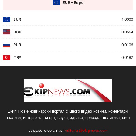
EUR - Евро
EUR
1,0000
USD
0,8664
RUB
0,0106
TRY
0,0182
Екип Нюз е новинарски портал с много видео новини, коментари,
анализи, интервюта, спорт, наука, здраве, природа, политика, свят
свържете се с нас:
editorial@ekipnews.com