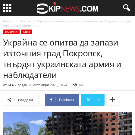
Начало
Новини
Украйна се опитва да запази източния град Покровск, твърдят
украинската армия и...
НОВИНИ
СВЯТ
Украйна се опитва да запази
източния град Покровск,
твърдят украинската армия и
наблюдатели
от
БТА
-
сряда, 29 октомври 2025, 18:24
145
Facebook
X
Сподели