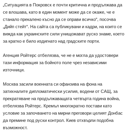
„Ситуацията в Покровск е почти критична и продължава да
се влошава, като в един момент може да се окаже, че е
станало прекалено късно да се оправи всичко“, посочва
„Дийп стейт“. На сайта са публикувани и кадри, на които се
вижда как украинските сили унищожават руско знаме, което
за кратко е било издигнато над градските порти.
Агенция Ройтерс отбелязва, че не е могла да удостовери
тази информация за бойното поле чрез независими
източници.
Москва засили военната си офанзива на фона на
затихналите дипломатически усилия, водени от САЩ, за
прекратяване на продължаващата четвърта година война,
отбелязва Ройтерс. Кремъл многократно постави като
условие за започването на мирни преговори целият Донбас
да премине под руски контрол. Киев отхвърли подобна
възможност.