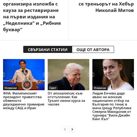
организира изложба с
се треньорът на Хебър
кауза за реставриране
Николай Митов
на първи издания на
„Неделника“ и „Рибния
буквар“
СВЪРЗАНИ СТАТИИ
ОЩЕ ОТ АВТОРА
Новини
Свят
Новини
ФНА: Филипинският
От апокалипсис към
Лидия Енчева даде
президент приветства
отстъпление: Как
аванс на женския
обявеното
Тръмп смени курса за
национален отбор на
двуседмично примирие
часове
България по тенис в
между САЩ и Иран
мача срещу Република
Северна Македония от
турнира "Били Джийн
Кинг Къп"