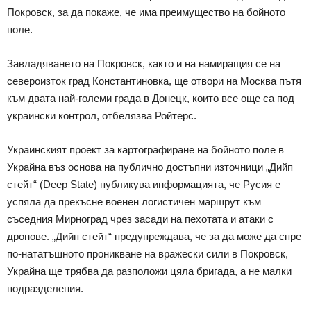
Покровск, за да покаже, че има преимущество на бойното
поле.
Завладяването на Покровск, както и на намиращия се на
североизток град Константиновка, ще отвори на Москва пътя
към двата най-големи града в Донецк, които все още са под
украински контрол, отбелязва Ройтерс.
Украинският проект за картографиране на бойното поле в
Украйна въз основа на публично достъпни източници „Дийп
стейт“ (Deep State) публикува информацията, че Русия е
успяла да прекъсне военен логистичен маршрут към
съседния Мирноград чрез засади на пехотата и атаки с
дронове. „Дийп стейт“ предупреждава, че за да може да спре
по-нататъшното проникване на вражески сили в Покровск,
Украйна ще трябва да разположи цяла бригада, а не малки
подразделения.