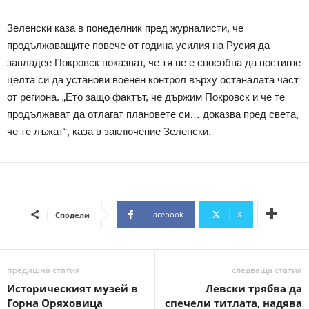
Зеленски каза в понеделник пред журналисти, че
продължаващите повече от година усилия на Русия да
завладее Покровск показват, че тя не е способна да постигне
целта си да установи военен контрол върху останалата част
от региона. „Ето защо фактът, че държим Покровск и че те
продължават да отлагат плановете си… доказва пред света,
че те лъжат“, каза в заключение Зеленски.
Facebook
X
Сподели
предишна статия
следваща статия
Историческият музей в
Левски трябва да
Горна Оряховица
спечели титлата, надява