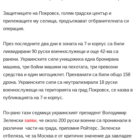
Защитниците на Покровск, голям градски център и
прилежащите му селища, продължават отбранителната си
операция.
През последните два дни в зоната на 7-и корпус са били
ликвидирани 90 руски военнослужещи и още 42-ма са
ранени. Украинските сили унищожиха една бронирана
машина, три бойни машини на пехотата, три превозни
средства и един мотоциклет. Прехванати са били общо 158
дрона. Украинските сили са неутрализирали 18 руски
военнослужещи на територията на град Покровск, се казва в
публикацията на 7-и корпус.
По-рано тази седмица украинският президент Володимир
Зеленски
заяви
, че около 200 руски военни са проникнали в
различни части на града, припомня Ройтерс. Зеленски
отбеляза, че за Москва е от критично значение да завладее