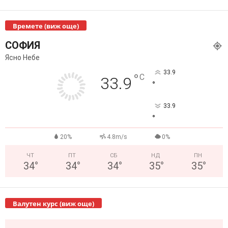
Времете (виж още)
СОФИЯ
Ясно Небе
33.9
°
C
33.9
°
33.9
°
20%
4.8m/s
0%
ЧТ
ПТ
СБ
НД
ПН
34
°
34
°
34
°
35
°
35
°
Валутен курс (виж още)