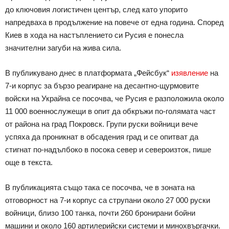
до ключовия логистичен център, след като упорито
напредваха в продължение на повече от една година. Според
Киев в хода на настъплението си Русия е понесла
значителни загуби на жива сила.
В публикувано днес в платформата „Фейсбук“
изявление
на
7-и корпус за бързо реагиране на десантно-щурмовите
войски на Украйна се посочва, че Русия е разположила около
11 000 военнослужещи в опит да обкръжи по-голямата част
от района на град Покровск. Групи руски войници вече
успяха да проникнат в обсадения град и се опитват да
стигнат по-надълбоко в посока север и североизток, пише
още в текста.
В публикацията също така се посочва, че в зоната на
отговорност на 7-и корпус са струпани около 27 000 руски
войници, близо 100 танка, почти 260 бронирани бойни
машини и около 160 артилерийски системи и минохвъргачки.