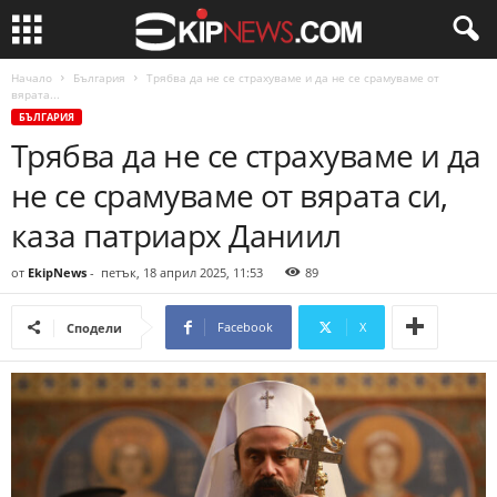
Начало
България
Трябва да не се страхуваме и да не се срамуваме от
вярата...
БЪЛГАРИЯ
Трябва да не се страхуваме и да
не се срамуваме от вярата си,
каза патриарх Даниил
от
EkipNews
-
петък, 18 април 2025, 11:53
89
Facebook
X
Сподели