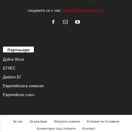
свържете се с нас:
editorial@ekipnews.com
Партньори
Дойче Веле
БГНЕС
Дебати.БГ
Европейската комисия
Европейски съюз
За нас
За реклама
Изпрати новина
Условия за ползване
Коментари под статиите
Контакт