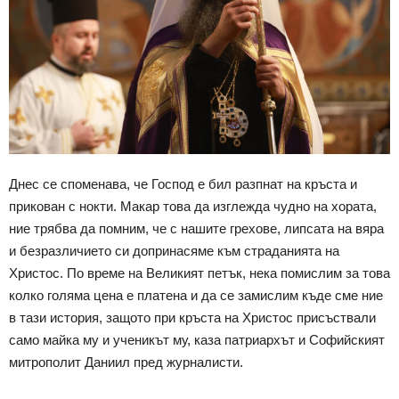
Днес се споменава, че Господ е бил разпнат на кръста и
прикован с нокти. Макар това да изглежда чудно на хората,
ние трябва да помним, че с нашите грехове, липсата на вяра
и безразличието си допринасяме към страданията на
Христос. По време на Великият петък, нека помислим за това
колко голяма цена е платена и да се замислим къде сме ние
в тази история, защото при кръста на Христос присъствали
само майка му и ученикът му, каза патриархът и Софийският
митрополит Даниил пред журналисти.