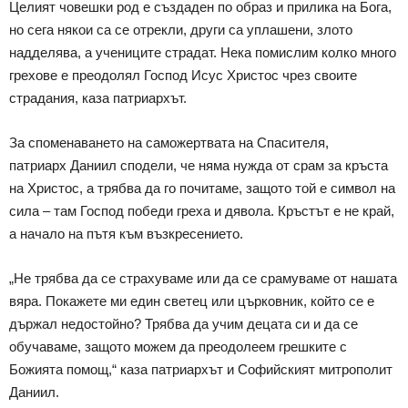
Целият човешки род е създаден по образ и прилика на Бога,
но сега някои са се отрекли, други са уплашени, злото
надделява, а учениците страдат. Нека помислим колко много
грехове е преодолял Господ Исус Христос чрез своите
страдания, каза патриархът.
За споменаването на саможертвата на Спасителя,
патриарх Даниил сподели, че няма нужда от срам за кръста
на Христос, а трябва да го почитаме, защото той е символ на
сила – там Господ победи греха и дявола. Кръстът е не край,
а начало на пътя към възкресението.
„Не трябва да се страхуваме или да се срамуваме от нашата
вяра. Покажете ми един светец или църковник, който се е
държал недостойно? Трябва да учим децата си и да се
обучаваме, защото можем да преодолеем грешките с
Божията помощ,“ каза патриархът и Софийският митрополит
Даниил.