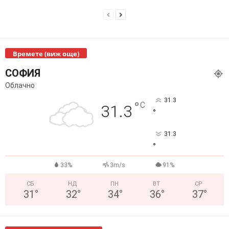
Времете (виж още)
СОФИЯ
Облачно
31.3
°
C
31.3
°
31.3
°
33%
3m/s
91%
СБ
НД
ПН
ВТ
СР
31
°
32
°
34
°
36
°
37
°