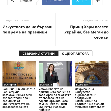
Facebook
X
Сподели
предишна статия
следваща статия
Изкуството да не бързаш
Принц Хари посети
по време на празници
Украйна, без Меган до
себе си
СВЪРЗАНИ СТАТИИ
ОЩЕ ОТ АВТОРА
България
България
България
Болница „Св. Анна“ във
Устойчивостта на
Откриване на
Варна трупа
примирието зависи от
консулства,
задължения без ясен
това Иран да се откаже
образователни
оздравителен план,
от създаването на
програми и
съобщиха от
ядрено оръжие, каза
компенсации за
Министерството на
служебният външен
родители ще обсъди
здравеопазването
министър Надежда
Министерският съвет
Нейнски