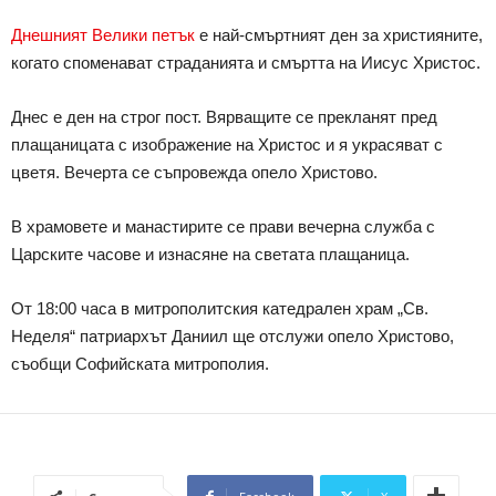
Днешният Велики петък
е най-смъртният ден за християните,
когато споменават страданията и смъртта на Иисус Христос.
Днес е ден на строг пост. Вярващите се прекланят пред
плащаницата с изображение на Христос и я украсяват с
цветя. Вечерта се съпровежда опело Христово.
В храмовете и манастирите се прави вечерна служба с
Царските часове и изнасяне на светата плащаница.
От 18:00 часа в митрополитския катедрален храм „Св.
Неделя“ патриархът Даниил ще отслужи опело Христово,
съобщи Софийската митрополия.