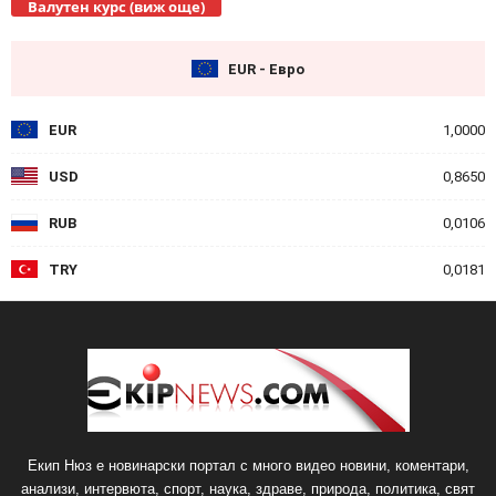
Валутен курс (виж още)
EUR - Евро
EUR
1,0000
USD
0,8650
RUB
0,0106
TRY
0,0181
Екип Нюз е новинарски портал с много видео новини, коментари,
анализи, интервюта, спорт, наука, здраве, природа, политика, свят