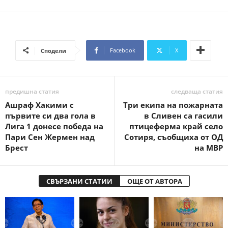
Facebook
X
Сподели
предишна статия
следваща статия
Ашраф Хакими с
Три екипа на пожарната
първите си два гола в
в Сливен са гасили
Лига 1 донесе победа на
птицеферма край село
Пари Сен Жермен над
Сотиря, съобщиха от ОД
Брест
на МВР
СВЪРЗАНИ СТАТИИ
ОЩЕ ОТ АВТОРА