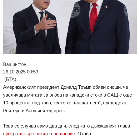
Вашингтон,
26.10.2025 00:53
(БТА)
Американският президент Доналд Тръмп обяви снощи, че
увеличава митата за вноса на канадски стоки в САЩ с още
10 процента „над това, което те плащат сега“, предадоха
Ройтерс и Асошиейтед прес.
Това се случва само два дни, след като държавният глава
прекрати търговските преговори
с Отава.