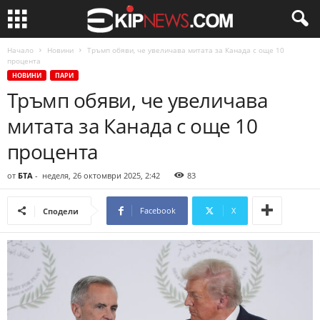
Начало
Новини
Тръмп обяви, че увеличава митата за Канада с още 10
процента
НОВИНИ
ПАРИ
Тръмп обяви, че увеличава
митата за Канада с още 10
процента
от
БТА
-
неделя, 26 октомври 2025, 2:42
83
Facebook
X
Сподели