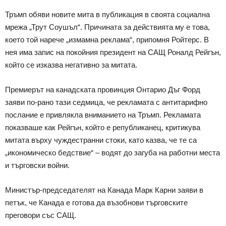
Тръмп обяви новите мита в публикация в своята социална
мрежа „Трут Соушъл“. Причината за действията му е това,
което той нарече „измамна реклама“, припомня Ройтерс. В
нея има запис на покойния президент на САЩ Роналд Рейгън,
който се изказва негативно за митата.
Премиерът на канадската провинция Онтарио Дъг Форд
заяви по-рано тази седмица, че рекламата с антитарифно
послание е привлякла вниманието на Тръмп. Рекламата
показваше как Рейгън, който е републиканец, критикува
митата върху чуждестранни стоки, като казва, че те са
„икономическо бедствие“ – водят до загуба на работни места
и търговски войни.
Министър-председателят на Канада Марк Карни заяви в
петък, че Канада е готова да възобнови търговските
преговори със САЩ.