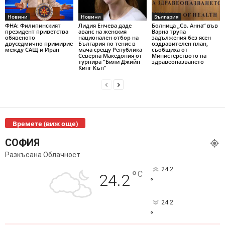
Новини
Новини
България
ФНА: Филипинският
Лидия Енчева даде
Болница „Св. Анна“ във
президент приветства
аванс на женския
Варна трупа
обявеното
национален отбор на
задължения без ясен
двуседмично примирие
България по тенис в
оздравителен план,
между САЩ и Иран
мача срещу Република
съобщиха от
Северна Македония от
Министерството на
турнира "Били Джийн
здравеопазването
Кинг Къп"
Времете (виж още)
СОФИЯ
Разкъсана Облачност
24.2
°
C
24.2
°
24.2
°