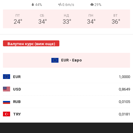
44%
0.6m/s
29%
ПТ
СБ
НД
ПН
ВТ
24
°
34
°
33
°
34
°
36
°
Валутен курс (виж още)
EUR - Евро
EUR
1,0000
USD
0,8649
RUB
0,0105
TRY
0,0181