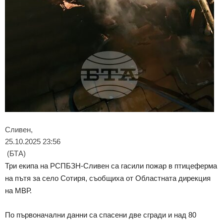
Сливен,
25.10.2025 23:56
(БТА)
Три екипа на РСПБЗН-Сливен са гасили пожар в птицеферма
на пътя за село Сотиря, съобщиха от Областната дирекция
на МВР.
По първоначални данни са спасени две сгради и над 80