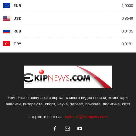
EUR
1,0000
USD
0,8649
RUB
0,0105
TRY
0,0181
Екип Нюз е новинарски портал с много видео новини, коментари,
анализи, интервюта, спорт, наука, здраве, природа, политика, свят
свържете се с нас:
editorial@ekipnews.com