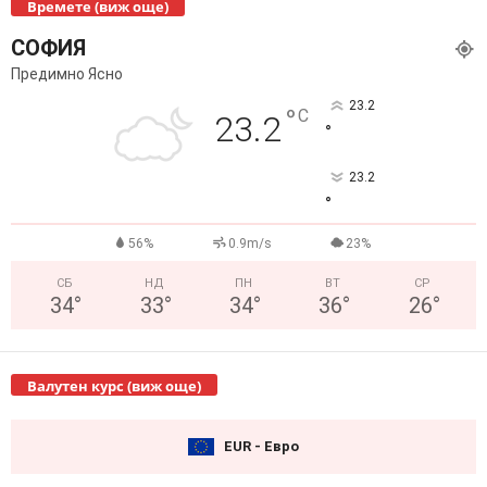
Времете (виж още)
СОФИЯ
Предимно Ясно
23.2
°
C
23.2
°
23.2
°
56%
0.9m/s
23%
СБ
НД
ПН
ВТ
СР
34
°
33
°
34
°
36
°
26
°
Валутен курс (виж още)
EUR - Евро