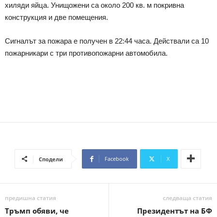
хиляди яйца. Унищожени са около 200 кв. м покривна
конструкция и две помещения.
Сигналът за пожара е получен в 22:44 часа. Действали са 10
пожарникари с три противопожарни автомобила.
Facebook
X
Сподели
предишна статия
следваща статия
Тръмп обяви, че
Президентът на БФ