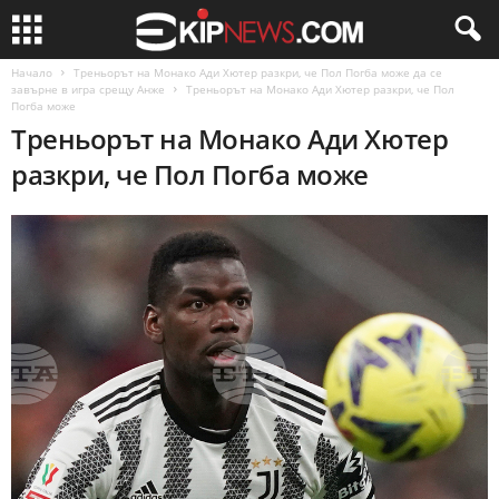
Начало
Треньорът на Монако Ади Хютер разкри, че Пол Погба може да се
завърне в игра срещу Анже
Треньорът на Монако Ади Хютер разкри, че Пол
Погба може
Треньорът на Монако Ади Хютер
разкри, че Пол Погба може