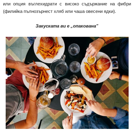
или опция въглехидрати с високо съдържание на фибри
(филийка пълнозърнест хляб или чаша овесени ядки).
Закуската ви е „опакована”