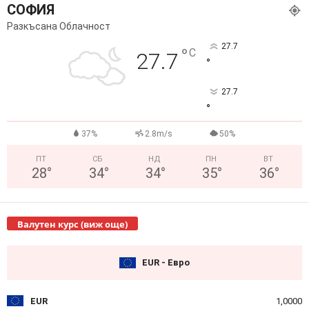
СОФИЯ
Разкъсана Облачност
27.7
°
C
27.7
°
27.7
°
37%
2.8m/s
50%
ПТ
СБ
НД
ПН
ВТ
28
°
34
°
34
°
35
°
36
°
Валутен курс (виж още)
EUR - Евро
EUR
1,0000