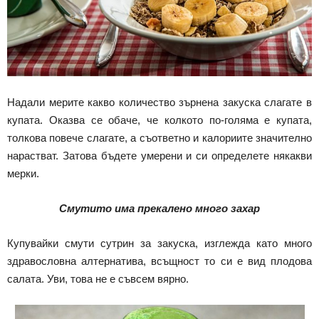
Надали мерите какво количество зърнена закуска слагате в
купата. Оказва се обаче, че колкото по-голяма е купата,
толкова повече слагате, а съответно и калориите значително
нарастват. Затова бъдете умерени и си определете някакви
мерки.
Смутито има прекалено много захар
Купувайки смути сутрин за закуска, изглежда като много
здравословна алтернатива, всъщност то си е вид плодова
салата. Уви, това не е съвсем вярно.