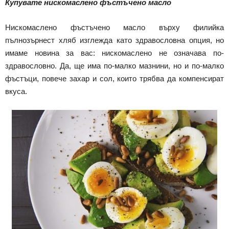
Купувате нискомаслено фъстъчено масло
Нискомаслено фъстъчено масло върху филийка
пълнозърнест хляб изглежда като здравословна опция, но
имаме новина за вас: нискомаслено не означава по-
здравословно. Да, ще има по-малко мазнини, но и по-малко
фъстъци, повече захар и сол, които трябва да компенсират
вкуса.