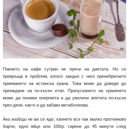
Пиенето на кафе сутрин не пречи на диетата. Но се
превръща в проблем, когато заедно с него пренебрегнете
приемането на истинска храна. Това може да доведе до
преяждане на по-късен етап. Пропускането на храненето
може да понижи енергията и да увеличи апетита по-късно
през деня, както и да забави метаболизма.
Ако изобщо не ви се яде, хапнете все пак малко протеиново
барче, едно яйце или 100гр. сирене до 45 минути след