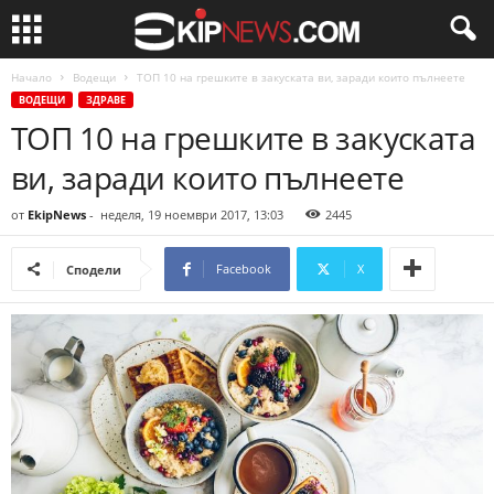
Начало
Водещи
ТОП 10 на грешките в закуската ви, заради които пълнеете
ВОДЕЩИ
ЗДРАВЕ
ТОП 10 на грешките в закуската
ви, заради които пълнеете
от
EkipNews
-
неделя, 19 ноември 2017, 13:03
2445
Facebook
X
Сподели