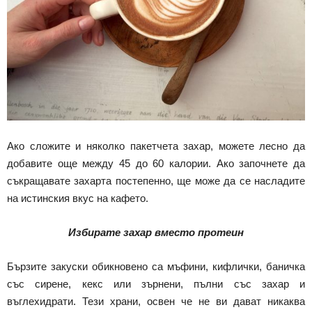
Ако сложите и няколко пакетчета захар, можете лесно да
добавите още между 45 до 60 калории. Ако започнете да
съкращавате захарта постепенно, ще може да се насладите
на истинския вкус на кафето.
Избирате захар вместо протеин
Бързите закуски обикновено са мъфини, кифлички, баничка
със сирене, кекс или зърнени, пълни със захар и
въглехидрати. Тези храни, освен че не ви дават никаква