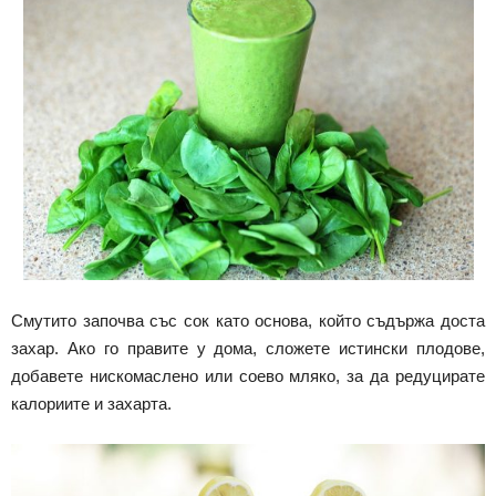
Смутито започва със сок като основа, който съдържа доста
захар. Ако го правите у дома, сложете истински плодове,
добавете нискомаслено или соево мляко, за да редуцирате
калориите и захарта.