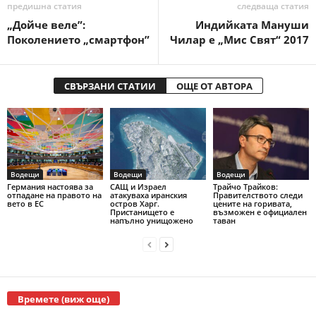
предишна статия
следваща статия
„Дойче веле”:
Индийката Мануши
Поколението „смартфон”
Чилар е „Мис Свят“ 2017
СВЪРЗАНИ СТАТИИ
ОЩЕ ОТ АВТОРА
Водещи
Водещи
Водещи
Германия настоява за
САЩ и Израел
Трайчо Трайков:
отпадане на правото на
атакуваха иранския
Правителството следи
вето в ЕС
остров Харг.
цените на горивата,
Пристанището е
възможен е официален
напълно унищожено
таван
Времете (виж още)