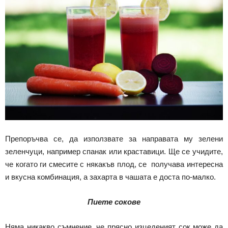
Препоръчва се, да използвате за направата му зелени
зеленчуци, например спанак или краставици. Ще се учидите,
че когато ги смесите с някакъв плод, се получава интересна
и вкусна комбинация, а захарта в чашата е доста по-малко.
Пиете сокове
Няма никакво съмнение, че прясно изцеденият сок може да