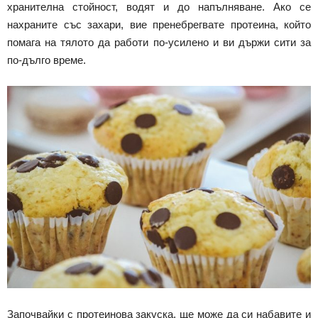
хранителна стойност, водят и до напълняване. Ако се
нахраните със захари, вие пренебрегвате протеина, който
помага на тялото да работи по-усилено и ви държи сити за
по-дълго време.
Започвайки с протеинова закуска, ще може да си набавите и