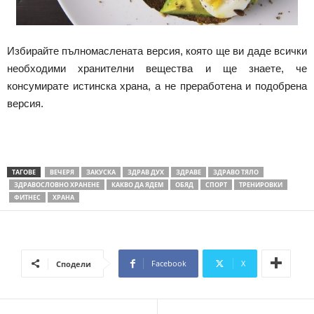
Избирайте пълномаслената версия, която ще ви даде всички
необходими хранителни вещества и ще знаете, че
консумирате истинска храна, а не преработена и подобрена
версия.
ТАГОВЕ
ВЕЧЕРЯ
ЗАКУСКА
ЗДРАВ ДУХ
ЗДРАВЕ
ЗДРАВО ТЯЛО
ЗДРАВОСЛОВНО ХРАНЕНЕ
КАКВО ДА ЯДЕМ
ОБЯД
СПОРТ
ТРЕНИРОВКИ
ФИТНЕС
ХРАНА
Facebook
X
Сподели