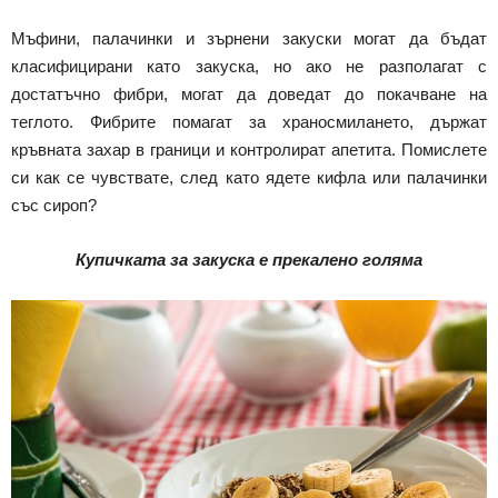
Мъфини, палачинки и зърнени закуски могат да бъдат
класифицирани като закуска, но ако не разполагат с
достатъчно фибри, могат да доведат до покачване на
теглото. Фибрите помагат за храносмилането, държат
кръвната захар в граници и контролират апетита. Помислете
си как се чувствате, след като ядете кифла или палачинки
със сироп?
Купичката за закуска е прекалено голяма