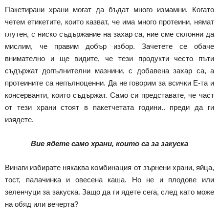
Пакетирани храни могат да бъдат много измамни. Когато
четем етикетите, които казват, че има много протеини, нямат
глутен, с ниско съдържание на захар са, ние сме склонни да
мислим, че правим добър избор. Зачетете се обаче
внимателно и ще видите, че тези продукти често пъти
съдържат допълнителни мазнини, с добавена захар са, а
протеините са непълноценни. Да не говорим за всички Е-та и
консерванти, които съдържат. Само си представате, че част
от тези храни стоят в пакетчетата години.. преди да ги
изядете.
Вие ядете само храни, които са за закуска
Винаги избирате някаква комбинация от зърнени храни, яйца,
тост, палачинка и овесена каша. Но не и плодове или
зеленчуци за закуска. Защо да ги ядете сега, след като може
на обяд или вечерта?