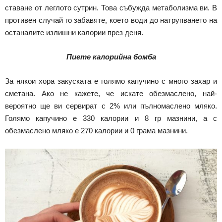
ставане от леглото сутрин. Това събужда метаболизма ви. В
противен случай го забавяте, което води до натрупването на
останалите излишни калории през деня.
Пиете калорийна бомба
За някои хора закуската е голямо капучино с много захар и
сметана. Ако не кажете, че искате обезмаслено, най-
вероятно ще ви сервират с 2% или пълномаслено мляко.
Голямо капучино е 330 калории и 8 гр мазнини, а с
обезмаслено мляко е 270 калории и 0 грама мазнини.