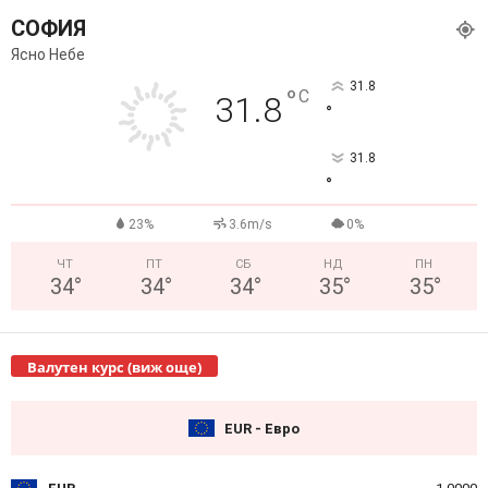
СОФИЯ
Ясно Небе
31.8
°
C
31.8
°
31.8
°
23%
3.6m/s
0%
ЧТ
ПТ
СБ
НД
ПН
34
°
34
°
34
°
35
°
35
°
Валутен курс (виж още)
EUR - Евро