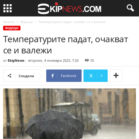
Начало
Водещи
Температурите падат, очакват се и валежи
ВОДЕЩИ
Температурите падат, очакват
се и валежи
от
EkipNews
-
вторник, 4 ноември 2025, 7:20
55
Facebook
X
Сподели