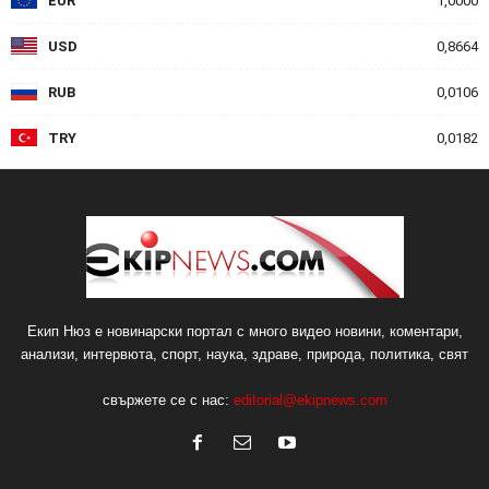
EUR
1,0000
USD
0,8664
RUB
0,0106
TRY
0,0182
Екип Нюз е новинарски портал с много видео новини, коментари,
анализи, интервюта, спорт, наука, здраве, природа, политика, свят
свържете се с нас:
editorial@ekipnews.com