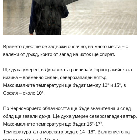
Времето днес ще се задържи облачно, на много места – с
валежи от дъжд, които от запад на изток ще спират.
Ще духа умерен, в Дунавската равнина и Горнотракийската
низина – временно силен, северозападен вятър.
Максималните температури ще бъдат между 10° и 15°, в
София – около 10°.
По Черноморието облачността ще бъде значителна и след
обяд ще завали дъжд. Ще духа умерен северозападен вятър.
Максималните температури ще бъдат 16°-17°.
Температурата на морската вода е 14°-18°. Вълнението на
морето ще бъде 1-2 бала.