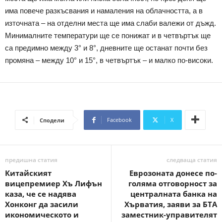
има повече разкъсвания и намаления на облачността, а в
източната – на отделни места ще има слаби валежи от дъжд.
Минималните температури ще се понижат и в четвъртък ще
са предимно между 3° и 8°, дневните ще останат почти без
промяна – между 10° и 15°, в четвъртък – и малко по-високи.
Facebook
X
Сподели
предишна статия
следваща статия
Китайският
Еврозоната донесе по-
вицепремиер Хъ Лифън
голяма отговорност за
каза, че се надява
централната банка на
Хонконг да засили
Хърватия, заяви за БТА
икономическото и
заместник-управителят