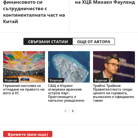
финансовото си
на ХЦБ Михаел Фауленд
сътрудничество с
континенталната част на
Китай
СВЪРЗАНИ СТАТИИ
ОЩЕ ОТ АВТОРА
Водещи
Водещи
Водещи
Германия настоява за
САЩ и Израел
Трайчо Трайков:
отпадане на правото на
атакуваха иранския
Правителството следи
вето в ЕС
остров Харг.
цените на горивата,
Пристанището е
възможен е официален
напълно унищожено
таван
Времете (виж още)