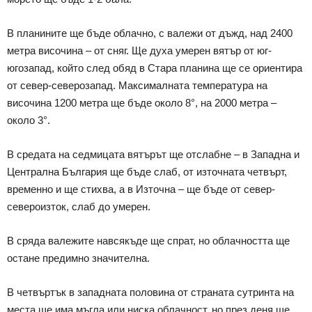
В планините ще бъде облачно, с валежи от дъжд, над 2400
метра височина – от сняг. Ще духа умерен вятър от юг-
югозапад, който след обяд в Стара планина ще се ориентира
от север-северозапад. Максималната температура на
височина 1200 метра ще бъде около 8°, на 2000 метра –
около 3°.
В средата на седмицата вятърът ще отслабне – в Западна и
Централна България ще бъде слаб, от източната четвърт,
временно и ще стихва, а в Източна – ще бъде от север-
североизток, слаб до умерен.
В сряда валежите навсякъде ще спрат, но облачността ще
остане предимно значителна.
В четвъртък в западната половина от страната сутринта на
места ще има мъгла или ниска облачност, но през деня ще