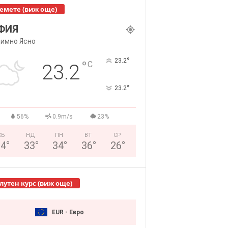
емете (виж още)
ФИЯ
имно Ясно
°
23.2
°
C
23.2
°
23.2
56%
0.9m/s
23%
СБ
НД
ПН
ВТ
СР
34
°
33
°
34
°
36
°
26
°
лутен курс (виж още)
EUR - Евро