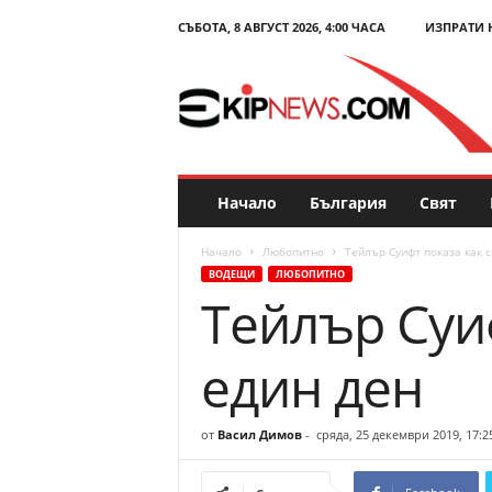
СЪБОТА, 8 АВГУСТ 2026, 4:00 ЧАСА
ИЗПРАТИ 
E
k
i
p
N
e
w
s
Начало
България
Свят
.
c
Начало
Любопитно
Тейлър Суифт показа как с
o
ВОДЕЩИ
ЛЮБОПИТНО
m
Тейлър Суиф
–
Н
о
един ден
в
и
н
от
Васил Димов
-
сряда, 25 декември 2019, 17:2
и
и
к