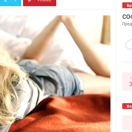
X
Pinterest
Вр
Copy URL
СО
Пред
Ва