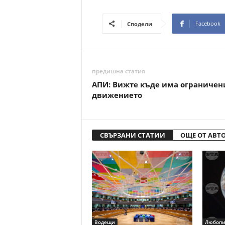
Facebook
Сподели
предишна статия
АПИ: Вижте къде има ограничен
движението
СВЪРЗАНИ СТАТИИ
ОЩЕ ОТ АВТ
Водещи
Любопи