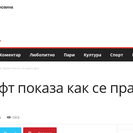
НОВИНА
Коментар
Любопитно
Пари
Култура
Спорт
е прави песен за един ден
т показа как се пр
5
1313