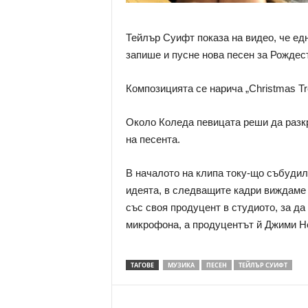
Тейлър Суифт показа на видео, че ед
запише и пусне нова песен за Рождес
Композицията се нарича „Christmas Tr
Около Коледа певицата реши да разкр
на песента.
В началото на клипа току-що събудил
идеята, в следващите кадри виждаме 
със своя продуцент в студиото, за д
микрофона, а продуцентът й Джими Не
ТАГОВЕ
МУЗИКА
ПЕСЕН
ТЕЙЛЪР СУИФТ