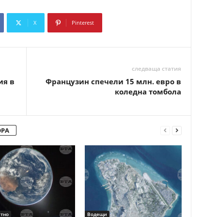
X
Pinterest
Copy URL
следваща статия
ия в
Французин спечели 15 млн. евро в
коледна томбола
ОРА
тно
Водещи