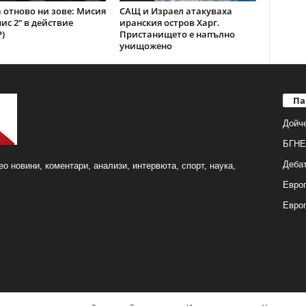
 отново ни зове: Мисия
САЩ и Израел атакуваха
ис 2“ в действие
иранския остров Харг.
)
Пристанището е напълно
унищожено
Па
Дойч
БГНЕ
Деба
о новини, коментари, анализи, интервюта, спорт, наука,
Европ
Евро