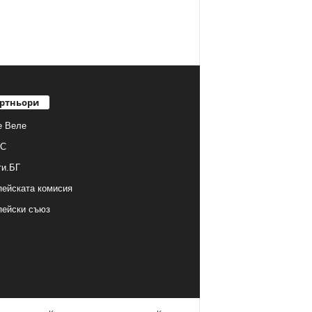
ртньори
е Веле
С
ти.БГ
ейската комисия
пейски съюз