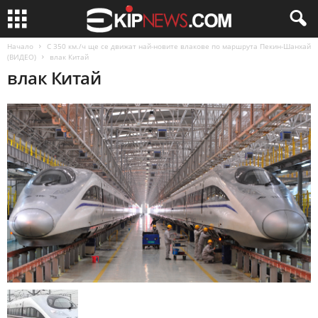
Начало
С 350 км./ч ще се движат най-новите влакове по маршрута Пекин-Шанхай
(ВИДЕО)
влак Китай
влак Китай