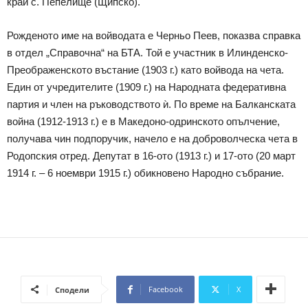
край с. Пепелище (Щипско).
Рожденото име на войводата е Черньо Пеев, показва справка
в отдел „Справочна“ на БТА. Той е участник в Илинденско-
Преображенското въстание (1903 г.) като войвода на чета.
Един от учредителите (1909 г.) на Народната федеративна
партия и член на ръководството ѝ. По време на Балканската
война (1912-1913 г.) е в Македоно-одринското опълчение,
получава чин подпоручик, начело е на доброволческа чета в
Родопския отред. Депутат в 16-ото (1913 г.) и 17-ото (20 март
1914 г. – 6 ноември 1915 г.) обикновено Народно събрание.
Facebook
X
Сподели