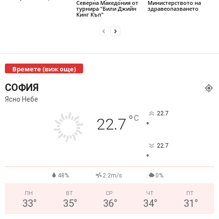
Северна Македония от
Министерството на
турнира "Били Джийн
здравеопазването
Кинг Къп"
Времете (виж още)
СОФИЯ
Ясно Небе
22.7
°
C
22.7
°
22.7
°
48%
2.2m/s
0%
ПН
ВТ
СР
ЧТ
ПТ
33
°
35
°
36
°
34
°
31
°