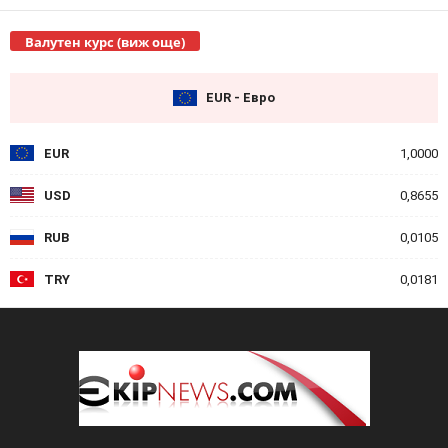
Валутен курс (виж още)
EUR - Евро
EUR
1,0000
USD
0,8655
RUB
0,0105
TRY
0,0181