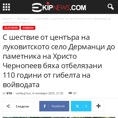
Начало
България
С шествие от центъра на луковитското село Дерманци до
паметника на Христо...
БЪЛГАРИЯ
НОВИНИ
С шествие от центъра на
луковитското село Дерманци до
паметника на Христо
Чернопеев бяха отбелязани
110 години от гибелта на
войводата
от
БТА
-
четвъртък, 6 ноември 2025, 21:35
67
Facebook
X
Сподели