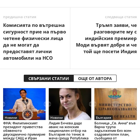
предишна статия
следваща статия
Комисията по вътрешна
Тръмп заяви, че
сигурност прие на първо
разговорите му с
четене физически лица
индийския премиер
да не могат да
Моди вървят добре и че
предоставят лични
той ще посети Индия
автомобили на НСО
СВЪРЗАНИ СТАТИИ
ОЩЕ ОТ АВТОРА
Новини
Новини
България
ФНА: Филипинският
Лидия Енчева даде
Болница „Св. Анна“ във
президент приветства
аванс на женския
Варна трупа
обявеното
национален отбор на
задължения без ясен
двуседмично примирие
България по тенис в
оздравителен план,
между САЩ и Иран
мача срещу Република
съобщиха от