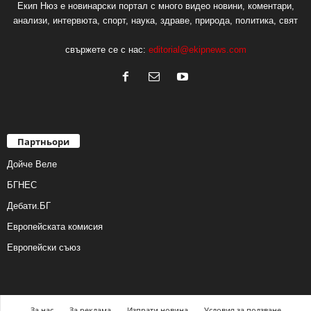
Екип Нюз е новинарски портал с много видео новини, коментари,
анализи, интервюта, спорт, наука, здраве, природа, политика, свят
свържете се с нас:
editorial@ekipnews.com
Партньори
Дойче Веле
БГНЕС
Дебати.БГ
Европейската комисия
Европейски съюз
За нас
За реклама
Изпрати новина
Условия за ползване