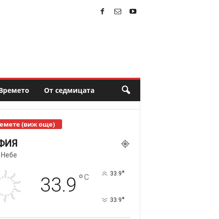
Времето
От седмицата
емете (виж още)
ФИЯ
 Небе
°
33.9
°
C
33.9
°
33.9