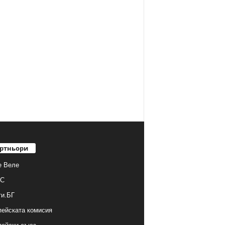
ртньори
е Веле
С
ти.БГ
ейската комисия