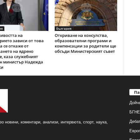
ия
България
ивостта на
Откриване на консулства,
ието зависи от това
образователни програми и
а се откаже от
компенсации за родители ще
ането на ядрено
обсъди Министерският съвет
, каза служебният
н министър Надежда
ки
Па
Дойч
БГНЕ
Деба
о новини, коментари, анализи, интервюта, спорт, наука,
Европ