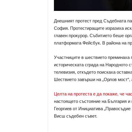
Днешният протест пред Съдебната па
София. Протестиращите изразиха иска
главен прокурор. Събитието беше орг
платформата Фейсбук. В района на п
Участниците в шествието преминаха 
историческата сграда на Народното с
телевизия, откъдето поискаха оставк
Шествието завърши на „Орлов мост“, 
Целта на протеста е да покаже, че ча
настоящето състояние на България и 
Георгиев от Инициатива „Правосъдие 
Висш съдебен съвет.