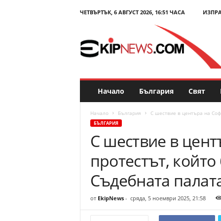
ЧЕТВЪРТЪК, 6 АВГУСТ 2026, 16:51 ЧАСА
ИЗПР
E
k
i
p
N
e
w
s
Начало
България
Свят
.
c
Начало
България
С шествие в центъра на Соф
o
БЪЛГАРИЯ
m
С шествие в цен
–
Н
протестът, който
о
в
Съдебната палат
и
н
от
EkipNews
-
сряда, 5 ноември 2025, 21:58
и
и
к