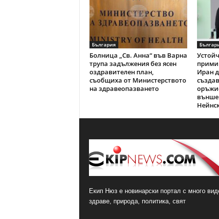
България
Българ
Болница „Св. Анна“ във Варна
Устойч
трупа задължения без ясен
примир
оздравителен план,
Иран д
съобщиха от Министерството
създав
на здравеопазването
оръжие
външе
Нейнс
Екип Нюз е новинарски портал с много виде
здраве, природа, политика, свят