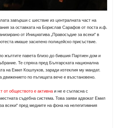
лата завърши с шествие из централната част на
ния за оставката на Борислав Сарафов от поста и.ф.
анизирано от Инициатива „Правосъдие за всеки“ в
ротеста имаше засилено полицейско присъствие.
по жълтите павета близо до бившия Партиен дом и
ъбрание. Те спряха пред Българската национална
ата на Емил Кошлуков, заради изтеклия му мандат.
а движението по пътищата вече е възстановено.
ст от обществото е активна
и не е съгласна с
местната съдебна система. Това заяви адвокат Емил
за всеки“ пред медиите на фона на нелегитимния