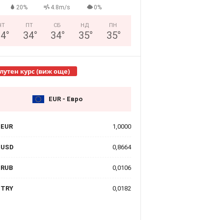
20%
4.8m/s
0%
ЧТ
ПТ
СБ
НД
ПН
34
°
34
°
34
°
35
°
35
°
лутен курс (виж още)
EUR - Евро
EUR
1,0000
USD
0,8664
RUB
0,0106
TRY
0,0182