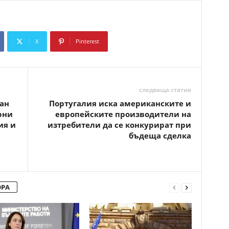
X
Pinterest
Copy URL
следваща статия
ан
Португалия иска американските и
рни
европейските производители на
ия и
изтребители да се конкурират при
бъдеща сделка
ОРА