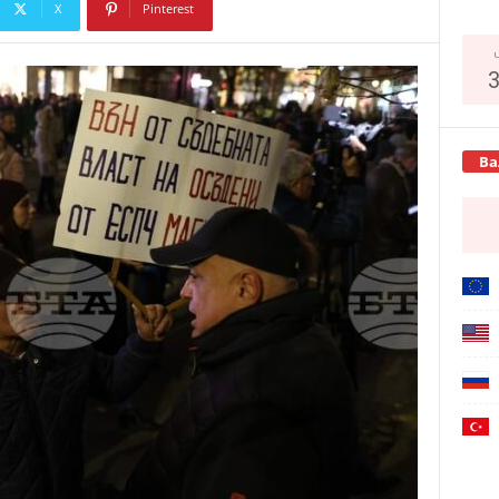
X
Pinterest
Copy URL
Ва