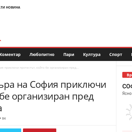
АТИ НОВИНА
Коментар
Любопитно
Пари
Култура
Спорт
ия приключи протестът, който бе организиран пред...
Вр
търа на София приключи
СО
 бе организиран пред
Ясно
а
84