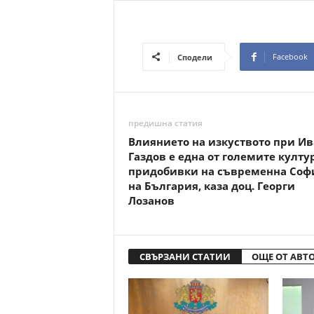
Facebook
Сподели
предишна статия
Влиянието на изкуството при Ив
Газдов е една от големите култу
придобивки на съвременна Соф
на България, каза доц. Георги
Лозанов
СВЪРЗАНИ СТАТИИ
ОЩЕ ОТ АВТ