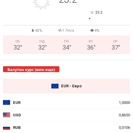
°
23.2
°
45%
1.7m/s
4%
СБ
НД
ПН
ВТ
СР
32
°
32
°
34
°
36
°
37
°
Валутен курс (виж още)
EUR - Евро
EUR
1,0000
USD
0,8650
RUB
0,0106