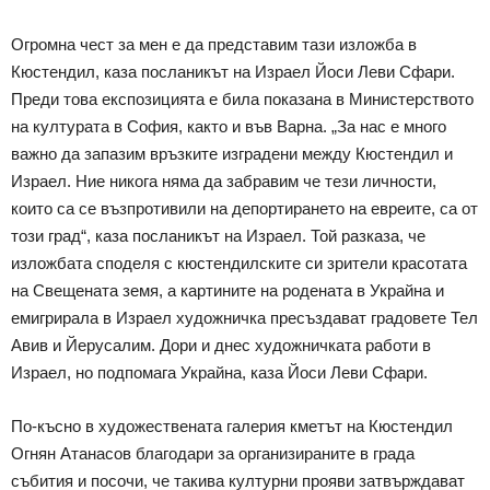
Огромна чест за мен е да представим тази изложба в
Кюстендил, каза посланикът на Израел Йоси Леви Сфари.
Преди това експозицията е била показана в Министерството
на културата в София, както и във Варна. „За нас е много
важно да запазим връзките изградени между Кюстендил и
Израел. Ние никога няма да забравим че тези личности,
които са се възпротивили на депортирането на евреите, са от
този град“, каза посланикът на Израел. Той разказа, че
изложбата споделя с кюстендилските си зрители красотата
на Свещената земя, а картините на родената в Украйна и
емигрирала в Израел художничка пресъздават градовете Тел
Авив и Йерусалим. Дори и днес художничката работи в
Израел, но подпомага Украйна, каза Йоси Леви Сфари.
По-късно в художествената галерия кметът на Кюстендил
Огнян Атанасов благодари за организираните в града
събития и посочи, че такива културни прояви затвърждават