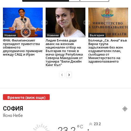
Новини
Новини
България
ФНА: Филипинският
Лидия Енчева даде
Болница „Св. Анна“ във
президент приветства
аванс на женския
Варна трупа
обявеното
национален отбор на
задължения без ясен
двуседмично примирие
България по тенис в
оздравителен план,
между САЩ и Иран
мача срещу Република
съобщиха от
Северна Македония от
Министерството на
турнира "Били Джийн
здравеопазването
Кинг Къп"
Времете (виж още)
СОФИЯ
Ясно Небе
23.2
°
C
23.2