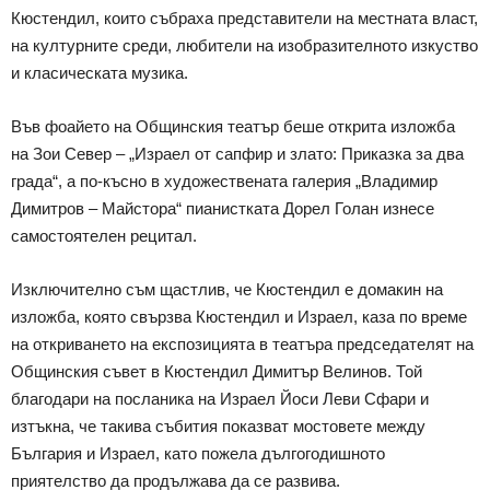
Кюстендил, които събраха представители на местната власт,
на културните среди, любители на изобразителното изкуство
и класическата музика.
Във фоайето на Общинския театър беше открита изложба
на Зои Север – „Израел от сапфир и злато: Приказка за два
града“, а по-късно в художествената галерия „Владимир
Димитров – Майстора“ пианистката Дорел Голан изнесе
самостоятелен рецитал.
Изключително съм щастлив, че Кюстендил е домакин на
изложба, която свързва Кюстендил и Израел, каза по време
на откриването на експозицията в театъра председателят на
Общинския съвет в Кюстендил Димитър Велинов. Той
благодари на посланика на Израел Йоси Леви Сфари и
изтъкна, че такива събития показват мостовете между
България и Израел, като пожела дългогодишното
приятелство да продължава да се развива.