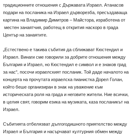
традиционните отношения с Държавата Израел. Атанасов
подари на посланика на Израел дърворезба, пресъздаваща
картина на Владимир Димитров – Майстора, изработена от
местен занаятчия, работещ в открития наскоро в града
Център на занаятите.
„Естествено е такива събития да сближават Кюстендил и
Израел. Винаги сме говорили за добрите отношения между
България и Израел, но Кюстендил е символ и е знаков град
за нас“, посочи израелският посланик. Той даде началото на
концерта на прочутата израелска пианистка Дорел Голан,
който беше организиран в знак на уважение към
историческата роля на града и неговите жители. Ние всички,
в целия свят, говорим езика на музиката, каза посланикът на
Израел.
Събитията отбелязват дългогодишното приятелство между
Израел и България и насърчават културния обмен между