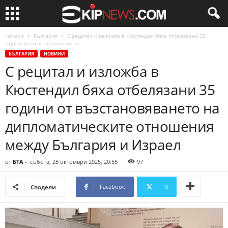
Начало
България
С рецитал и изложба в Кюстендил бяха отбелязани 35
години от възстановяването...
БЪЛГАРИЯ
НОВИНИ
С рецитал и изложба в
Кюстендил бяха отбелязани 35
години от възстановяването на
дипломатическите отношения
между България и Израел
от
БТА
-
събота, 25 октомври 2025, 20:55
97
Facebook
X
Сподели