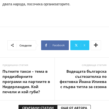
двата народа, посочиха организаторите.
Facebook
X
Сподели
предишна статия
следваща статия
Пътните такси – тема в
Водещата българска
предизборните
състезателка по
програми на партиите в
фехтовка Йоана Илиева
Нидерландия. Кой
с първа титла за сезона
печели и кой губи?
СВЪРЗАНИ СТАТИИ
ОЩЕ ОТ АВТОРА