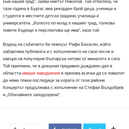
към нашия град“, заяви кметът Николов. Той отбеляза, че
тази година в Бургас има рекорден брой деца, ученици и
студенти в местните детски градини, училища и
университети. „Колкото по-млад е нашият град, толкова
повече бъдеще и перспектива ще има“, каза той.
Водещ на събитието бе певецът Рафи Бохосян, който
забавлява публиката и с изпълнението на свои песни и
кавъри на популярни български хитове от миналото и сега.
Той припомни, че в днешния предимно дъждовен ден в
областта
имаше наводнения
и призова всички да се помолят
да няма тежки последици за хората от тези райони.
Концертът продължава с изпълнение на Стефан Вълдобрев
и „Обичайните заподозрени“.