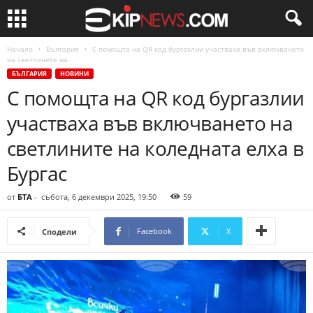
Начало
България
С помощта на QR код бургазлии участваха във включването
на светлините на...
БЪЛГАРИЯ
НОВИНИ
С помощта на QR код бургазлии
участваха във включването на
светлините на коледната елха в
Бургас
от
БТА
-
събота, 6 декември 2025, 19:50
59
Facebook
X
Сподели