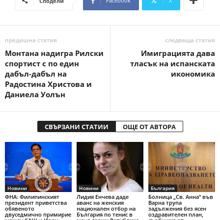
Facebook
X
Сподели
предишна статия
следваща статия
Монтана надигра Рилски
Имиграцията дава
спортист с по един
тласък на испанската
дабъл-дабъл на
икономика
Радостина Христова и
Даниела Уолън
СВЪРЗАНИ СТАТИИ
ОЩЕ ОТ АВТОРА
Новини
Новини
България
ФНА: Филипинският
Лидия Енчева даде
Болница „Св. Анна“ във
президент приветства
аванс на женския
Варна трупа
обявеното
национален отбор на
задължения без ясен
двуседмично примирие
България по тенис в
оздравителен план,