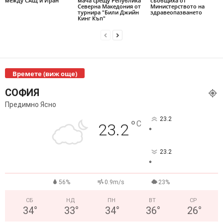
между САЩ и Иран
мача срещу Република
съобщиха от
Северна Македония от
Министерството на
турнира "Били Джийн
здравеопазването
Кинг Къп"
Времете (виж още)
СОФИЯ
Предимно Ясно
23.2
°
C
23.2
°
23.2
°
56%
0.9m/s
23%
СБ
НД
ПН
ВТ
СР
34
°
33
°
34
°
36
°
26
°