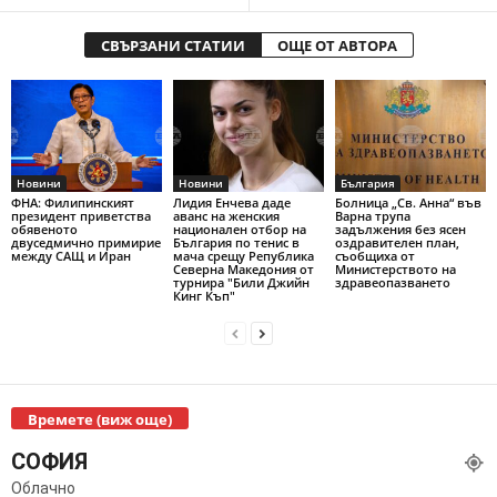
СВЪРЗАНИ СТАТИИ
ОЩЕ ОТ АВТОРА
Новини
Новини
България
ФНА: Филипинският
Лидия Енчева даде
Болница „Св. Анна“ във
президент приветства
аванс на женския
Варна трупа
обявеното
национален отбор на
задължения без ясен
двуседмично примирие
България по тенис в
оздравителен план,
между САЩ и Иран
мача срещу Република
съобщиха от
Северна Македония от
Министерството на
турнира "Били Джийн
здравеопазването
Кинг Къп"
Времете (виж още)
СОФИЯ
Облачно