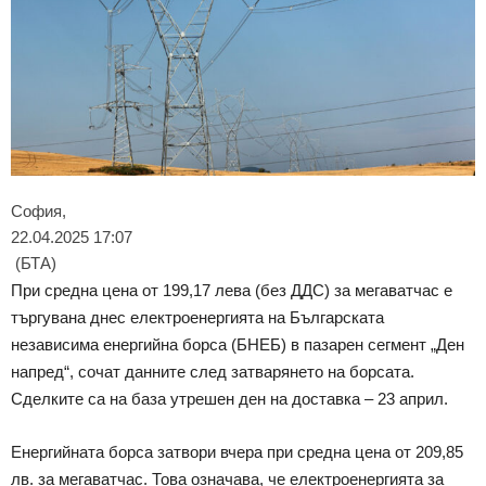
София,
22.04.2025 17:07
(БТА)
При средна цена от 199,17 лева (без ДДС) за мегаватчас e
търгувана днес електроенергията на Българската
независима енергийна борса (БНЕБ) в пазарен сегмент „Ден
напред“, сочат данните след затварянето на борсата.
Сделките са на база утрешен ден на доставка – 23 април.
Енергийната борса затвори вчера при средна цена от 209,85
лв. за мегаватчас. Това означава, че електроенергията за