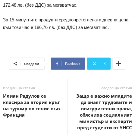
172,48 лв. (без ДДС) за мегаватчас.
За 15-минутните продукти среднопретеглената дневна цена
към този час е 186,76 лв. (без ДДС) за мегаватчас.
Facebook
X
Сподели
предишна статия
следваща статия
Илиян Радулов се
Защо е важно младите
класира за втория кръг
да знаят трудовите и
на турнир по тенис във
осигурителни права,
Франция
обясниха социалният
министър и експерти
пред студенти от УНСС