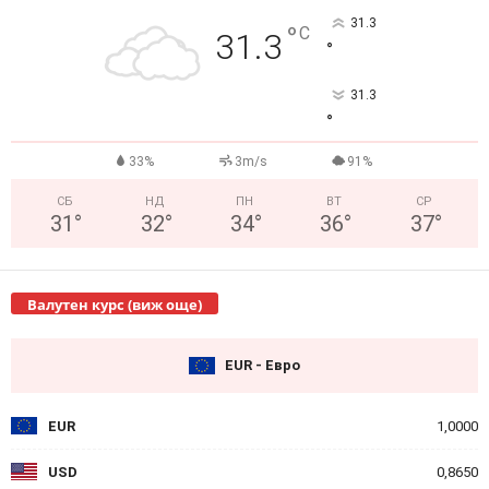
31.3
°
C
31.3
°
31.3
°
33%
3m/s
91%
СБ
НД
ПН
ВТ
СР
31
°
32
°
34
°
36
°
37
°
Валутен курс (виж още)
EUR - Евро
EUR
1,0000
USD
0,8650