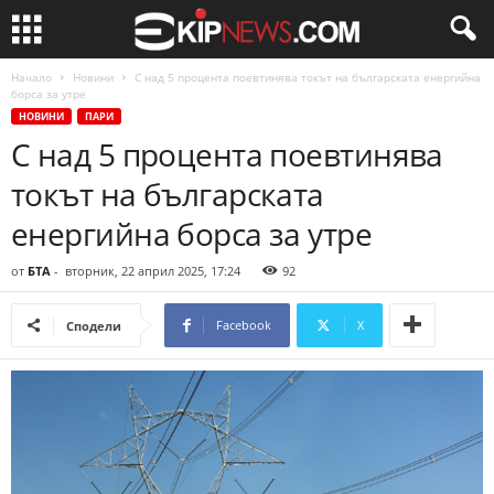
Начало
Новини
С над 5 процента поевтинява токът на българската енергийна
борса за утре
НОВИНИ
ПАРИ
С над 5 процента поевтинява
токът на българската
енергийна борса за утре
от
БТА
-
вторник, 22 април 2025, 17:24
92
Facebook
X
Сподели