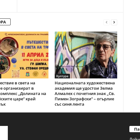
ОРА
Култура
ствие в света на
Националната художествена
е организират в
академия ще удостои Зелма
омплекс „Долината на
Алмалех с почетния знак „Св.
ските царе“ край
Пимен Зографски“ – огърлие
лък
със синя лента
Па
Дойч