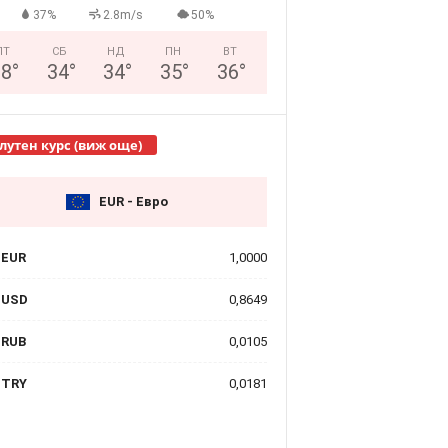
37%
2.8m/s
50%
ПТ
СБ
НД
ПН
ВТ
28
°
34
°
34
°
35
°
36
°
лутен курс (виж още)
EUR - Евро
EUR
1,0000
USD
0,8649
RUB
0,0105
TRY
0,0181