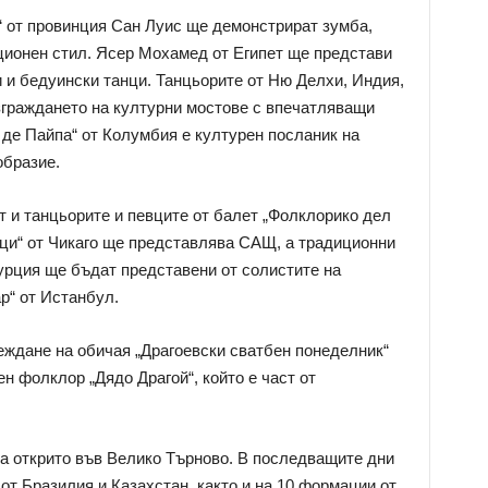
 от провинция Сан Луис ще демонстрират зумба,
ционен стил. Ясер Мохамед от Египет ще представи
и и бедуински танци. Танцьорите от Ню Делхи, Индия,
зграждането на културни мостове с впечатляващи
де Пайпа“ от Колумбия е културен посланик на
образие.
т и танцьорите и певците от балет „Фолклорико дел
ици“ от Чикаго ще представлява САЩ, а традиционни
урция ще бъдат представени от солистите на
р“ от Истанбул.
ждане на обичая „Драгоевски сватбен понеделник“
н фолклор „Дядо Драгой“, който е част от
а открито във Велико Търново. В последващите дни
от Бразилия и Казахстан, както и на 10 формации от