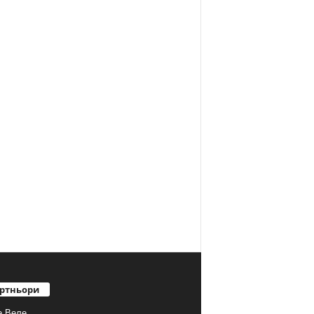
ртньори
е Веле