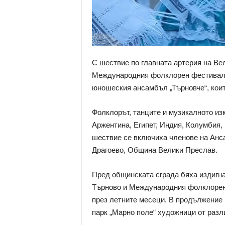
С шествие по главната артерия на Ве
Международния фолклорен фестивал. 
юношеския ансамбъл „Търновче“, коит
Фолклорът, танците и музикалното из
Аржентина, Египет, Индия, Колумбия,
шествие се включиха членове на Анса
Драгоево, Община Велики Преслав.
Пред общинската сграда бяха издигна
Търново и Международния фолклорен 
през летните месеци. В продължение 
парк „Марно поле“ художници от разл