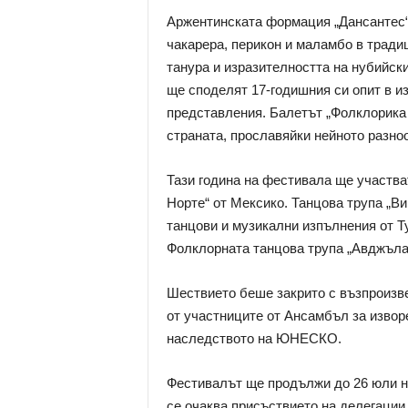
Аржентинската формация „Дансантес“
чакарера, перикон и маламбо в тради
танура и изразителността на нубийск
ще споделят 17-годишния си опит в и
представления. Балетът „Фолклорика 
страната, прославяйки нейното разно
Тази година на фестивала ще участва
Норте“ от Мексико. Танцова трупа „В
танцови и музикални изпълнения от Т
Фолклорната танцова трупа „Авджъла
Шествието беше закрито с възпроизве
от участниците от Ансамбъл за изворе
наследството на ЮНЕСКО.
Фестивалът ще продължи до 26 юли н
се очаква присъствието на делегации 