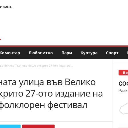
НОВИНА
Коментар
Любопитно
Пари
Култура
Спорт
ъв Велико Търново беше открито 27-ото издание...
Вр
ната улица във Велико
СО
рито 27-ото издание на
Разк
фолклорен фестивал