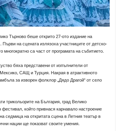
лико Търново беше открито 27-ото издание на
Първи на сцената излязоха участниците от детско-
о многократно са част от програмата на събитието.
куство бяха представени от изпълнители от
 Мексико, САЩ и Турция. Накрая в атрактивното
мбъла за изворен фолклор „Дядо Драгой“ от село
ти трикольорите на България, град Велико
фестивал, който привнася карнавало настроение
на седмица на откритата сцена в Летния театър в
ични нации ще показват своите умения.