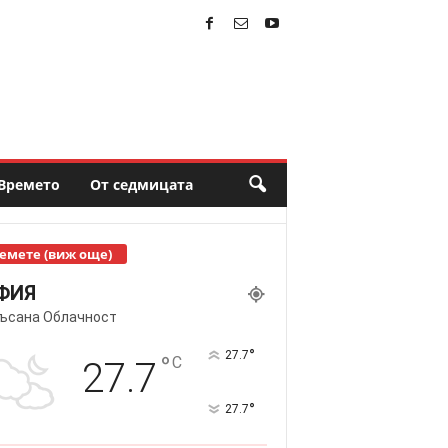
Времето
От седмицата
емете (виж още)
ФИЯ
ъсана Облачност
°
27.7
°
C
27.7
°
27.7