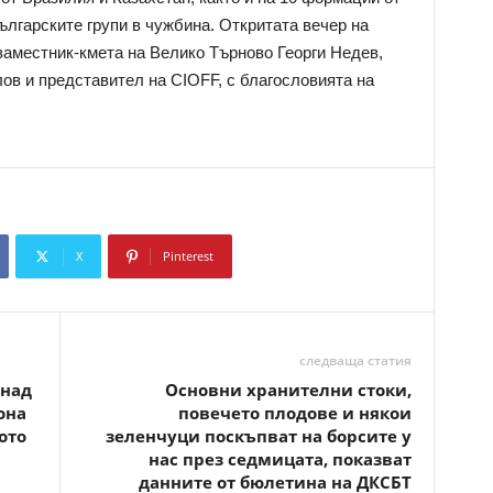
лгарските групи в чужбина. Откритата вечер на
аместник-кмета на Велико Търново Георги Недев,
ов и представител на CIOFF, с благословията на
X
Pinterest
Copy URL
следваща статия
 над
Основни хранителни стоки,
она
повечето плодове и някои
ото
зеленчуци поскъпват на борсите у
нас през седмицата, показват
данните от бюлетина на ДКСБТ