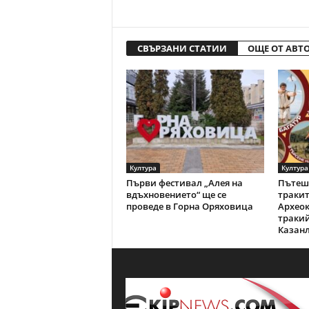
СВЪРЗАНИ СТАТИИ
ОЩЕ ОТ АВТ
Култура
Култура
Първи фестивал „Алея на
Пътеше
вдъхновението“ ще се
тракит
проведе в Горна Оряховица
Археок
тракий
Казан