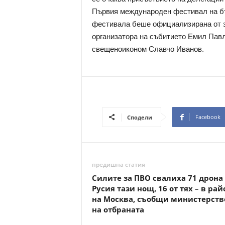
Първия международен фестивал на бъ
фестивала беше официализирана от з
организатора на събитието Емил Павл
свещеноиконом Славчо Иванов.
Facebook
Сподели
предишна статия
Силите за ПВО свалиха 71 дрона
Русия тази нощ, 16 от тях – в рай
на Москва, съобщи министерств
на отбраната