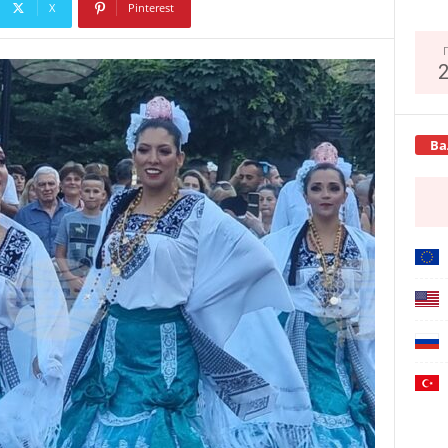
X
Pinterest
Copy URL
Ва