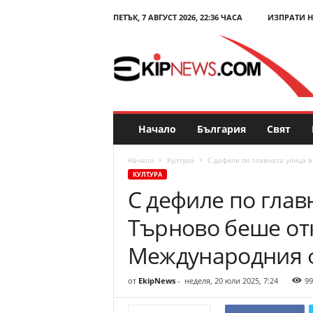
ПЕТЪК, 7 АВГУСТ 2026, 22:36 ЧАСА
ИЗПРАТИ 
E
k
i
p
N
e
w
s
Начало
България
Свят
.
c
Начало
Култура
С дефиле по главната улица в
o
КУЛТУРА
m
С дефиле по глав
–
Н
Търново беше отк
о
в
Международния 
и
н
от
EkipNews
-
неделя, 20 юли 2025, 7:24
99
и
и
к