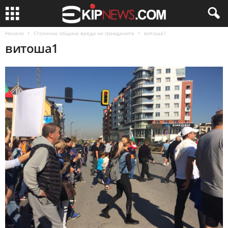
Начало
Столична община вреди на гражданите
витоша1
витоша1