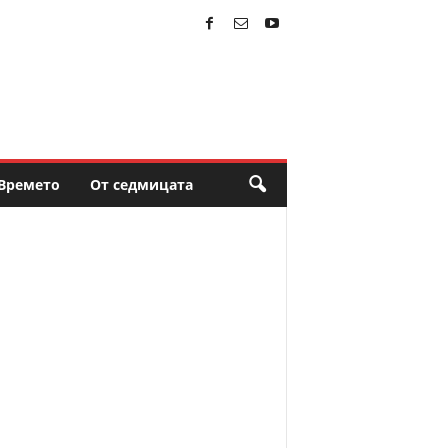
Времето
От седмицата