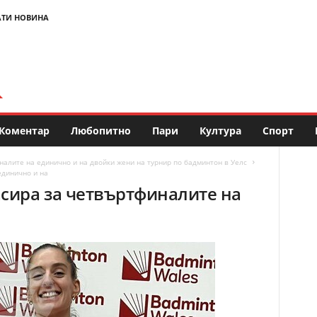
АТИ НОВИНА
Коментар
Любопитно
Пари
Култура
Спорт
налите на единично и на двойки жени на турнир по бадминтон в Уелс
единично и на
асира за четвъртфиналите на