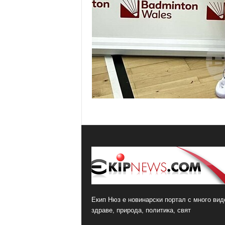
Екип Нюз е новинарски портал с много виде
здраве, природа, политика, свят