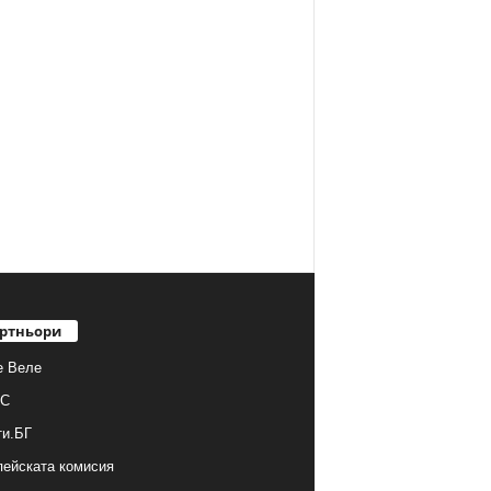
ртньори
е Веле
С
ти.БГ
ейската комисия