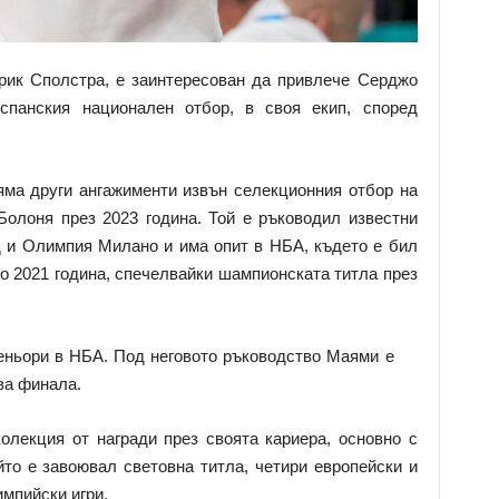
рик Сполстра, е заинтересован да привлече Серджо
спанския национален отбор, в своя екип, според
яма други ангажименти извън селекционния отбор на
Болоня през 2023 година. Той е ръководил известни
 и Олимпия Милано и има опит в НБА, където е бил
до 2021 година, спечелвайки шампионската титла през
еньори в НБА. Под неговото ръководство Маями е
ва финала.
лекция от награди през своята кариера, основно с
йто е завоювал световна титла, четири европейски и
мпийски игри.