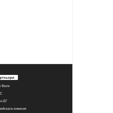
ртньори
е Веле
С
ти.БГ
ейската комисия