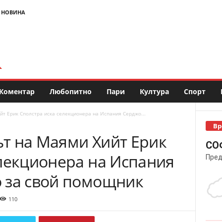
 НОВИНА
Коментар
Любопитно
Пари
Култура
Спорт
т Ерик Сполстра иска селекционера на Испания Серджо...
Вр
т на Маями Хийт Ерик
СО
елекционера на Испания
Пред
 за свой помощник
110