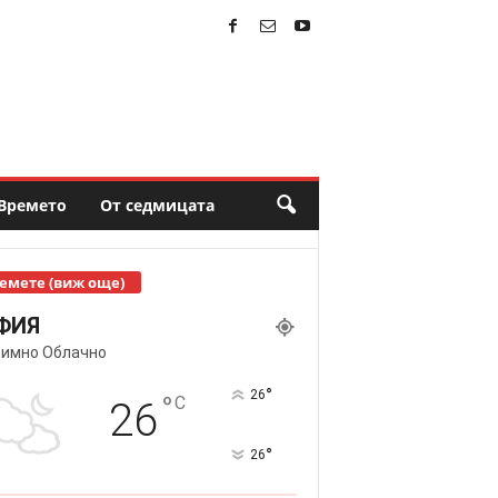
Времето
От седмицата
емете (виж още)
ФИЯ
имно Облачно
°
26
°
C
26
°
26