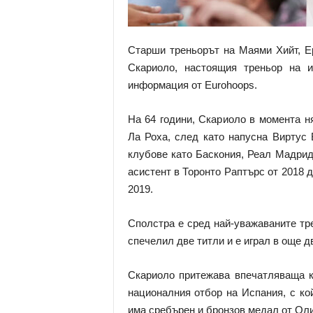
Старши треньорът на Маями Хийт, Е
Скариоло, настоящия треньор на и
информация от Eurohoops.
На 64 години, Скариоло в момента н
Ла Роха, след като напусна Виртус 
клубове като Баскония, Реал Мадрид
асистент в Торонто Раптърс от 2018 
2019.
Сполстра е сред най-уважаваните тр
спечелил две титли и е играл в още д
Скариоло притежава впечатляваща ко
националния отбор на Испания, с ко
има сребърен и бронзов медал от Оли