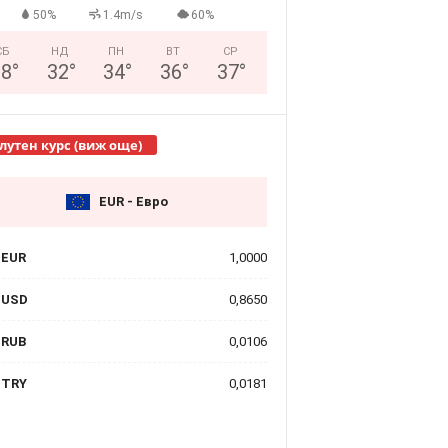
50%
1.4m/s
60%
СБ
НД
ПН
ВТ
СР
28
°
32
°
34
°
36
°
37
°
лутен курс (виж още)
EUR - Евро
EUR
1,0000
USD
0,8650
RUB
0,0106
TRY
0,0181