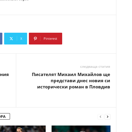
X
Pinterest
Copy URL
следваща статия
ания
Писателят Михаил Михайлов ще
представи днес новия си
н
исторически роман в Пловдив
ОРА