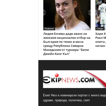
Новини
Спорт
Лидия Енчева даде аванс на
Хари К
женския национален отбор на
Реал М
България по тенис в мача
опита 
срещу Република Северна
начин 
Македония от турнира "Били
Джийн Кинг Къп"
Екип Нюз е новинарски портал с много виде
здраве, природа, политика, свят