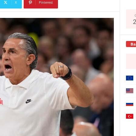
X
Pinterest
Copy URL
Ва