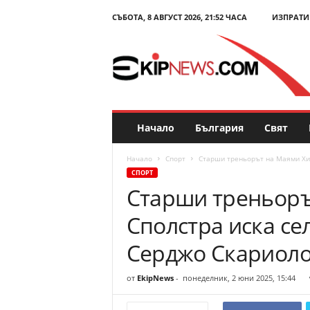
СЪБОТА, 8 АВГУСТ 2026, 21:52 ЧАСА
ИЗПРАТИ
E
k
i
p
N
e
w
s
Начало
България
Свят
.
c
Начало
Спорт
Старши треньорът на Маями Хий
o
СПОРТ
m
Старши треньоръ
–
Н
Сполстра иска с
о
в
Серджо Скариоло
и
н
от
EkipNews
-
понеделник, 2 юни 2025, 15:44
и
и
к