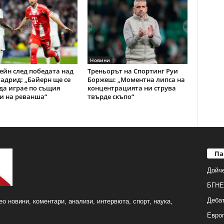
Новини
ейн след победата над
Треньорът на Спортинг Руи
адрид: „Байерн ще се
Боржеш: „Моментна липса на
да играе по същия
концентрацията ни струва
и на реванша“
твърде скъпо“
Па
Дойч
БГНЕ
Деба
о новини, коментари, анализи, интервюта, спорт, наука,
Европ