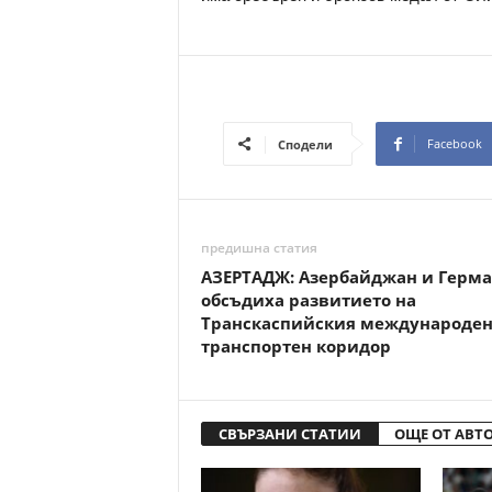
Facebook
Сподели
предишна статия
АЗЕРТАДЖ: Азербайджан и Герм
обсъдиха развитието на
Транскаспийския международе
транспортен коридор
СВЪРЗАНИ СТАТИИ
ОЩЕ ОТ АВТ