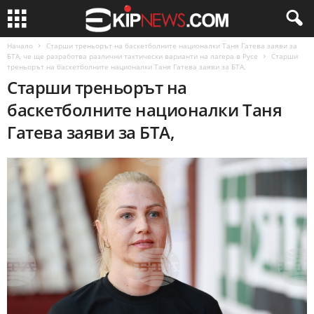
Начало
Старши треньорът на баскетболните националки Таня Гатева заяви за
БТА, че ще разработва различни тактически варианти на лагера в Русе
Старши
треньорът на баскетболните националки Таня Гатева заяви за БТА,
Старши треньорът на
баскетболните националки Таня
Гатева заяви за БТА,