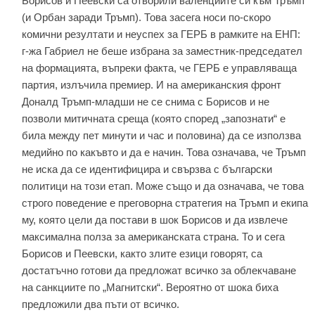
Борисов и Пеевски са отворили валенциите си към Тръмп
(и Орбан заради Тръмп). Това засега носи по-скоро
комични резултати и неуспех за ГЕРБ в рамките на ЕНП:
г-жа Габриел не беше избрана за заместник-председател
на формацията, въпреки факта, че ГЕРБ е управляваща
партия, излъчила премиер. И на американския фронт
Доналд Тръмп-младши не се снима с Борисов и не
позволи митичната среща (която според „запознати“ е
била между пет минути и час и половина) да се използва
медийно по какъвто и да е начин. Това означава, че Тръмп
не иска да се идентифицира и свързва с български
политици на този етап. Може също и да означава, че това
строго поведение е преговорна стратегия на Тръмп и екипа
му, която цели да постави в шок Борисов и да извлече
максимална полза за американската страна. То и сега
Борисов и Пеевски, както злите езици говорят, са
достатъчно готови да предложат всичко за облекчаване
на санкциите по „Магнитски“. Вероятно от шока биха
предложили два пъти от всичко.