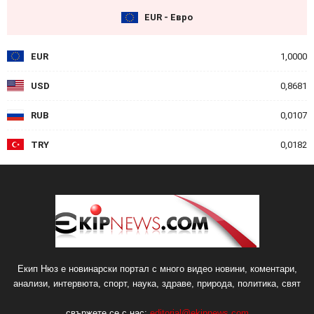
EUR - Евро
EUR
1,0000
USD
0,8681
RUB
0,0107
TRY
0,0182
Екип Нюз е новинарски портал с много видео новини, коментари,
анализи, интервюта, спорт, наука, здраве, природа, политика, свят
свържете се с нас:
editorial@ekipnews.com