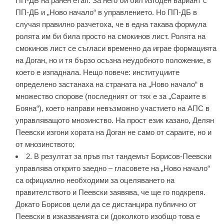
ПП-ДБ на ранен етап. За него би бил изгоден вариант с
ПП-ДБ и „Ново начало“ в управлението. Но ПП-ДБ в
случая правилно разчетоха, че в една такава формула
ролята им би била просто на смокинов лист. Ролята на
смокинов лист се съгласи временно да играе формацията
на Доган, но и тя бързо осъзна неудобното положение, в
което е изпаднала. Нещо повече: институциите
определено застанаха на страната на „Ново начало“ в
множество спорове (последният от тях е за „Сараите в
Бояна“), което направи невъзможно участието на АПС в
управляващото мнозинство. На прост език казано, Делян
Пеевски изгони хората на Доган не само от сараите, но и
от мнозинството;
2. В резултат за пръв път тандемът Борисов-Пеевски
управлява открито заедно – гласовете на „Ново начало“
са официално необходими за оцеляването на
правителството и Пеевски заявява, че ще го подкрепя.
Докато Борисов цели да се дистанцира публично от
Пеевски в изказванията си (доколкото изобщо това е