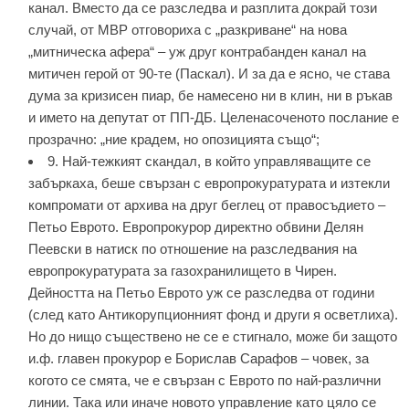
канал. Вместо да се разследва и разплита докрай този
случай, от МВР отговориха с „разкриване“ на нова
„митническа афера“ – уж друг контрабанден канал на
митичен герой от 90-те (Паскал). И за да е ясно, че става
дума за кризисен пиар, бе намесено ни в клин, ни в ръкав
и името на депутат от ПП-ДБ. Целенасоченото послание е
прозрачно: „ние крадем, но опозицията също“;
9. Най-тежкият скандал, в който управляващите се
забъркаха, беше свързан с европрокуратурата и изтекли
компромати от архива на друг беглец от правосъдието –
Петьо Еврото. Европрокурор директно обвини Делян
Пеевски в натиск по отношение на разследвания на
европрокуратурата за газохранилището в Чирен.
Дейността на Петьо Еврото уж се разследва от години
(след като Антикорупционният фонд и други я осветлиха).
Но до нищо съществено не се е стигнало, може би защото
и.ф. главен прокурор е Борислав Сарафов – човек, за
когото се смята, че е свързан с Еврото по най-различни
линии. Така или иначе новото управление като цяло се