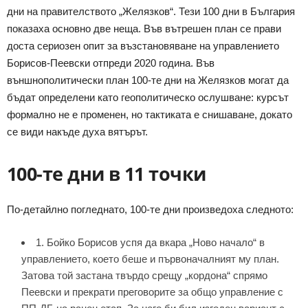
дни на правителството „Желязков“. Тези 100 дни в България
показаха основно две неща. Във вътрешен план се прави
доста сериозен опит за възстановяване на управлението
Борисов-Пеевски отпреди 2020 година. Във
външнополитически план 100-те дни на Желязков могат да
бъдат определени като геополитическо ослушване: курсът
формално не е променен, но тактиката е снишаване, докато
се види накъде духа вятърът.
100-те дни в 11 точки
По-детайлно погледнато, 100-те дни произведоха следното:
1. Бойко Борисов успя да вкара „Ново начало“ в
управлението, което беше и първоначалният му план.
Затова той застана твърдо срещу „кордона“ спрямо
Пеевски и прекрати преговорите за общо управление с