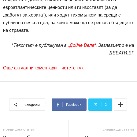
евроатлантическите ценности или ги изоставят (за да
„работят за хората“), или ходят тихомълком на срещи с
публично неясна цел, на които може да се решава бъдещето
на страната.
*Текстът е публикуван в
„Дойче Веле“.
Заглавието е на
ДЕБАТИ.БГ
Още актуални коментари – четете тук
Facebook
X
Сподели
предишна статия
следваща статия