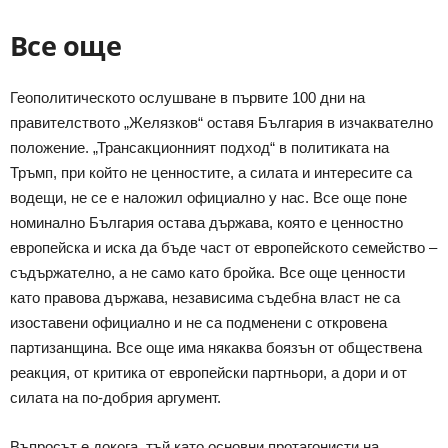
Все още
Геополитическото ослушване в първите 100 дни на
правителството „Желязков“ оставя България в изчаквателно
положение. „Трансакционният подход“ в политиката на
Тръмп, при който не ценностите, а силата и интересите са
водещи, не се е наложил официално у нас. Все още поне
номинално България остава държава, която е ценностно
европейска и иска да бъде част от европейското семейство –
съдържателно, а не само като бройка. Все още ценности
като правова държава, независима съдебна власт не са
изоставени официално и не са подменени с откровена
партизанщина. Все още има някаква боязън от обществена
реакция, от критика от европейски партньори, а дори и от
силата на по-добрия аргумент.
Въпросът е докога, тъй като основни протагонисти на