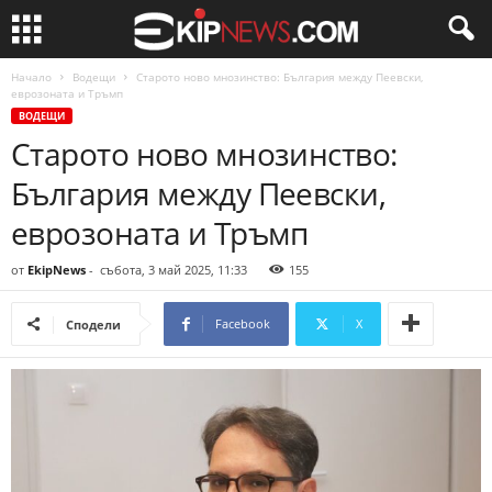
Начало
Водещи
Старото ново мнозинство: България между Пеевски,
еврозоната и Тръмп
ВОДЕЩИ
Старото ново мнозинство:
България между Пеевски,
еврозоната и Тръмп
от
EkipNews
-
събота, 3 май 2025, 11:33
155
Facebook
X
Сподели