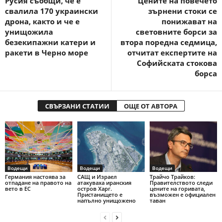
Русия съобщи, че е
Цените на повечето
свалила 170 украински
зърнени стоки се
дрона, както и че е
понижават на
унищожила
световните борси за
безекипажни катери и
втора поредна седмица,
ракети в Черно море
отчитат експертите на
Софийската стокова
борса
СВЪРЗАНИ СТАТИИ
ОЩЕ ОТ АВТОРА
Водещи
Водещи
Водещи
Германия настоява за
САЩ и Израел
Трайчо Трайков:
отпадане на правото на
атакуваха иранския
Правителството следи
вето в ЕС
остров Харг.
цените на горивата,
Пристанището е
възможен е официален
напълно унищожено
таван