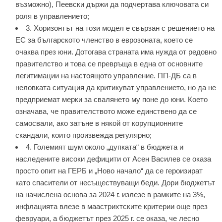
възможно), Пеевски държи да подчертава ключовата си
роля в управлението;
3. Хоризонтът на този модел е свързан с решението на
ЕС за българското членство в еврозоната, което се
очаква през юни. Дотогава страната има нужда от редовно
правителство и това се превръща в една от основните
легитимации на настоящото управление. ПП-ДБ са в
неловката ситуация да критикуват управлението, но да не
предприемат мерки за свалянето му поне до юни. Което
означава, че правителството може единствено да се
самосвали, ако затъне в някой от корупционните
скандали, които произвежда регулярно;
4. Големият шум около „дупката“ в бюджета и
наследените високи дефицити от Асен Василев се оказа
просто опит на ГЕРБ и „Ново начало“ да се героизират
като спасители от несъществуващи беди. Дори бюджетът
на начислена основа за 2024 г. излезе в рамките на 3%,
инфлацията влезе в маастрихтските критерии още през
февруари, а бюджетът през 2025 г. се оказа, че лесно