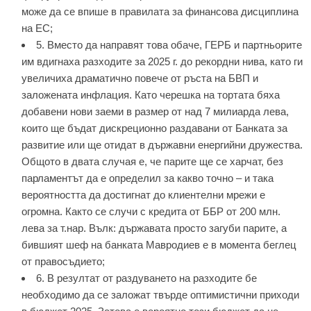
може да се впише в правилата за финансова дисциплина
на ЕС;
5. Вместо да направят това обаче, ГЕРБ и партньорите
им вдигнаха разходите за 2025 г. до рекордни нива, като ги
увеличиха драматично повече от ръста на БВП и
заложената инфлация. Като черешка на тортата бяха
добавени нови заеми в размер от над 7 милиарда лева,
които ще бъдат дискреционно раздавани от Банката за
развитие или ще отидат в държавни енергийни дружества.
Общото в двата случая е, че парите ще се харчат, без
парламентът да е определил за какво точно – и така
вероятността да достигнат до клиентелни мрежи е
огромна. Както се случи с кредита от ББР от 200 млн.
лева за т.нар. Вълк: държавата просто загуби парите, а
бившият шеф на банката Мавродиев е в момента беглец
от правосъдието;
6. В резултат от раздуването на разходите бе
необходимо да се заложат твърде оптимистични приходи