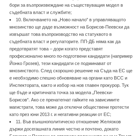
бори за възпроизвеждане на съществуващия модел в
съдебната власт и службите;
10. Включването на „Ново начало“ в управляващото
мнозинство ще даде възможност на Борисов-Пеевски да
извършат това възпроизводство на статуквото в
съдебната власт и регулаторите. ПП-ДБ няма как да
предотвратят това – дори когато представят
професионално много по-подготвени кандидати (например
Йонко Грозев), тези кандидати се подминават от
мнозинството. След скорошно решение на Съда на ЕС ще
е необходимо спешно обновяване на органи като ВСС и
Инспектората, както и избор на нов главен прокурор. Тук
ще бъде и критичната точка за модела „Пеевски-
Борисов“. Ако се пренатегнат гайките на зависимите
магистрати, това може да отключи обществени протести
като през юни 2013 г. и негативни реакции от ЕС;
11. Във външнополитическо отношение Желязков
държи досегашната линия честно и почтено, докато