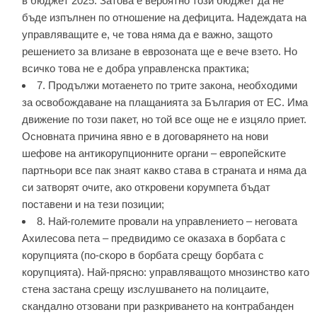
в бюджет 2025. Затова е вероятно този бюджет да не
бъде изпълнен по отношение на дефицита. Надеждата на
управляващите е, че това няма да е важно, защото
решението за влизане в еврозоната ще е вече взето. Но
всичко това не е добра управленска практика;
7. Продължи мотаенето по трите закона, необходими
за освобождаване на плащанията за България от ЕС. Има
движение по този пакет, но той все още не е изцяло приет.
Основната причина явно е в договарянето на нови
шефове на антикорупционните органи – европейските
партньори все пак знаят какво става в страната и няма да
си затворят очите, ако откровени корумпета бъдат
поставени и на тези позиции;
8. Най-големите провали на управлението – неговата
Ахилесова пета – предвидимо се оказаха в борбата с
корупцията (по-скоро в борбата срещу борбата с
корупцията). Най-прясно: управляващото мнозинство като
стена застана срещу изслушването на полицаите,
скандално отзовани при разкриването на контрабанден