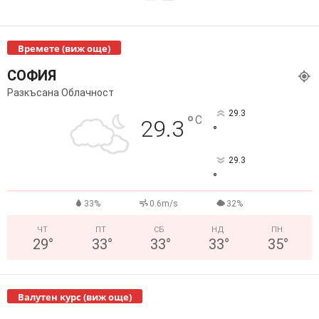
Времете (виж още)
СОФИЯ
Разкъсана Облачност
29.3
°
C
29.3
°
29.3
°
33%
0.6m/s
32%
ЧТ
ПТ
СБ
НД
ПН
29
°
33
°
33
°
33
°
35
°
Валутен курс (виж още)