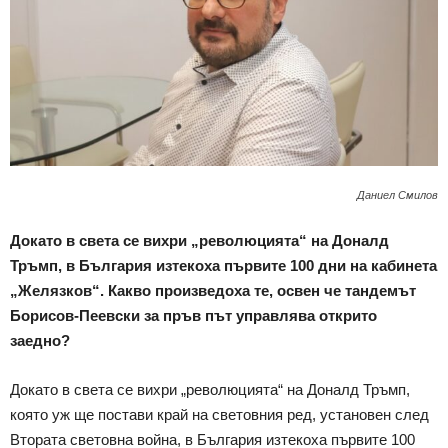
Даниел Смилов
Докато в света се вихри „революцията“ на Доналд
Тръмп, в България изтекоха първите 100 дни на кабинета
„Желязков“. Какво произведоха те, освен че тандемът
Борисов-Пеевски за пръв път управлява открито
заедно?
Докато в света се вихри „революцията“ на Доналд Тръмп,
която уж ще постави край на световния ред, установен след
Втората световна война, в България изтекоха първите 100