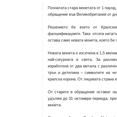
Познатата стара монетата от 1 паунд,
обращение във Великобритания от дн
Решението бе взето от Кралски
фалшификациите. Така отсега нататъ
остава само новата монета, която бе п
Новата монета е изсечена в 1,5 мили
най-сигурната в света. За разлик
изработена от два метала с различен
трън и детелина – символите на че
кралска корона. От лицевата страна е
От старите в обращение остават ощ
удължи до 31 октомври периода, пре
монета.