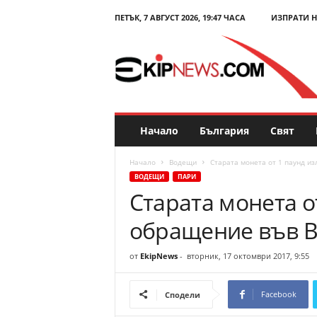
ПЕТЪК, 7 АВГУСТ 2026, 19:47 ЧАСА
ИЗПРАТИ 
E
k
i
p
N
e
w
s
Начало
България
Свят
.
c
Начало
Водещи
Старата монета от 1 паунд и
o
ВОДЕЩИ
ПАРИ
m
Старата монета о
–
Н
обращение във 
о
в
и
от
EkipNews
-
вторник, 17 октомври 2017, 9:55
н
и
Facebook
Сподели
и
к