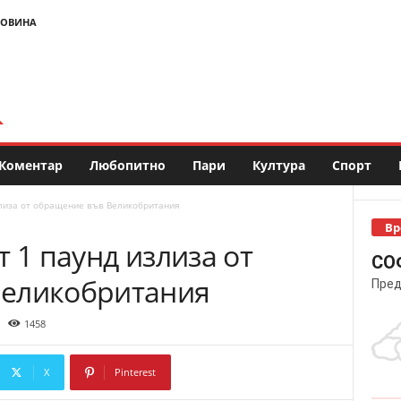
НОВИНА
Коментар
Любопитно
Пари
Култура
Спорт
злиза от обращение във Великобритания
Вр
т 1 паунд излиза от
СО
Великобритания
Пред
1458
X
Pinterest