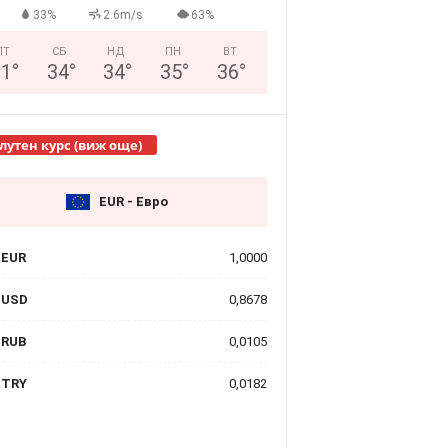
33%
2.6m/s
63%
ПТ
СБ
НД
ПН
ВТ
31
°
34
°
34
°
35
°
36
°
лутен курс (виж още)
EUR - Евро
EUR
1,0000
USD
0,8678
RUB
0,0105
TRY
0,0182