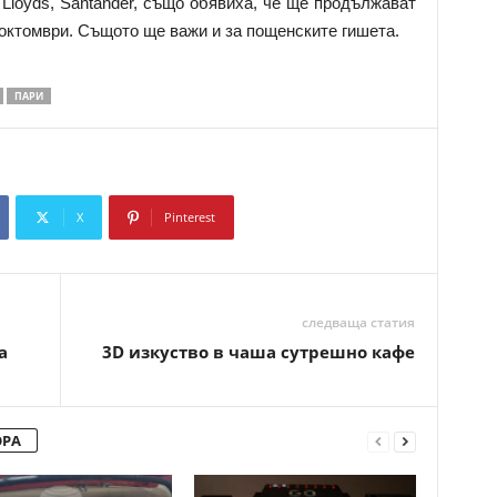
 Lloyds, Santander, също обявиха, че ще продължават
 октомври. Същото ще важи и за пощенските гишета.
ПАРИ
X
Pinterest
Copy URL
следваща статия
а
3D изкуство в чаша сутрешно кафе
ОРА