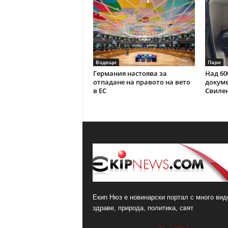
Водещи
Пари
Германия настоява за
Над 60
отпадане на правото на вето
докуме
в ЕС
Свиле
Екип Нюз е новинарски портал с много виде
здраве, природа, политика, свят