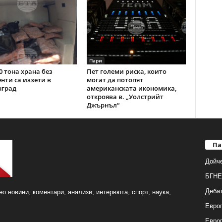
Пари
0 тона храна без
Пет големи риска, които
нти са иззети в
могат да потопят
нград
американската икономика,
откроява в. „Уолстрийт
Джърнъл“
Па
Дойч
БГНЕ
Деба
о новини, коментари, анализи, интервюта, спорт, наука,
Европ
Евро