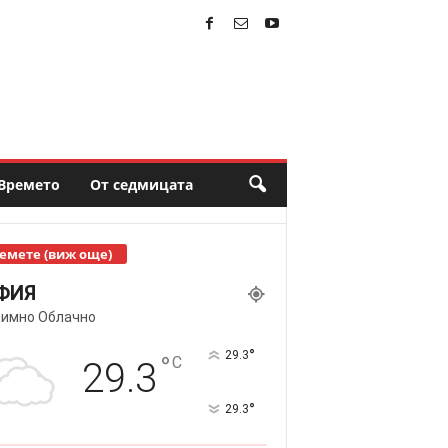
Времето
От седмицата
емете (виж още)
ФИЯ
имно Облачно
°
29.3
°
C
29.3
°
29.3