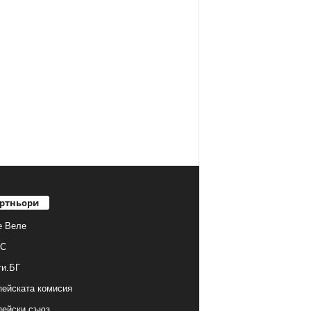
ртньори
е Веле
С
ти.БГ
ейската комисия
пейски съюз