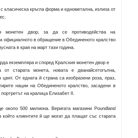
 с класическа кръгла форма и еднометална, излиза от
ес.
я монетен двор, за да се противодейства на
к официалното в обращение в Обединеното кралство
усната в края на март тази година.
арда екземпляра и според Кралския монетен двор е
а от старата монета, новата е дванайсетогълна,
 цвят. От едната й страна са изобразени роза, праз,
тирите нации на Обединеното кралство, засадени в
 портретът на кралица Елизабет II.
е около 500 милиона. Веригата магазини Poundland
з който клиентите й ще могат да плащат със старата