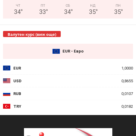
ЧТ
ПТ
СБ
НД
ПН
34
°
33
°
34
°
35
°
35
°
Валутен курс (виж още)
EUR - Евро
EUR
1,0000
USD
0,8655
RUB
0,0107
TRY
0,0182