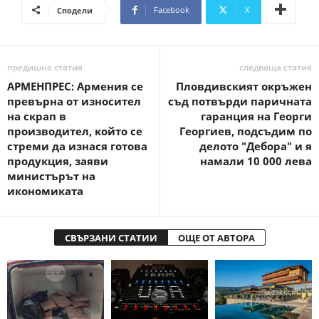
Facebook
X
Сподели
предишна статия
следваща статия
АРМЕНПРЕС: Армения се
Пловдивският окръжен
превърна от износител
съд потвърди паричната
на скрап в
гаранция на Георги
производител, който се
Георгиев, подсъдим по
стреми да изнася готова
делото "Дебора" и я
продукция, заяви
намали 10 000 лева
министърът на
икономиката
СВЪРЗАНИ СТАТИИ
ОЩЕ ОТ АВТОРА