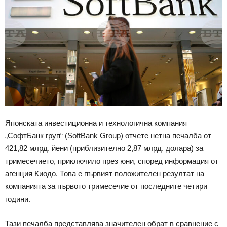
Японската инвестиционна и технологична компания
„СофтБанк груп“ (SoftBank Group) отчете нетна печалба от
421,82 млрд. йени (приблизително 2,87 млрд. долара) за
тримесечието, приключило през юни, според информация от
агенция Киодо. Това е първият положителен резултат на
компанията за първото тримесечие от последните четири
години.
Тази печалба представлява значителен обрат в сравнение с