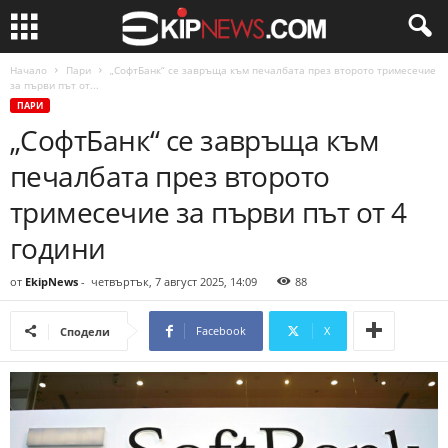
Начало
Пари
„СофтБанк“ се завръща към печалбата през второто тримесечие
за първи път от...
ПАРИ
„СофтБанк“ се завръща към
печалбата през второто
тримесечие за първи път от 4
години
от
EkipNews
-
четвъртък, 7 август 2025, 14:09
88
Facebook
X
Сподели