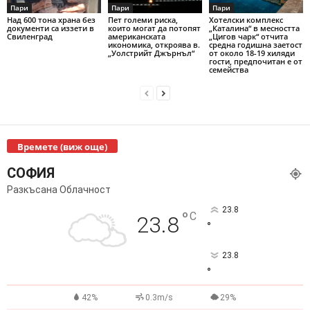
Пари
Пари
Пари
Над 600 тона храна без
Пет големи риска,
Хотелски комплекс
документи са иззети в
които могат да потопят
„Каталина“ в месността
Свиленград
американската
„Цигов чарк“ отчита
икономика, откроява в.
средна годишна заетост
„Уолстрийт Джърнъл“
от около 18-19 хиляди
гости, предпочитан е от
семейства
Времете (виж още)
СОФИЯ
Разкъсана Облачност
23.8
°
C
23.8
°
23.8
°
42%
0.3m/s
29%