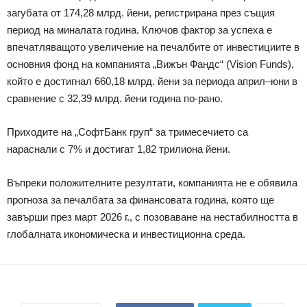
загубата от 174,28 млрд. йени, регистрирана през същия
период на миналата година. Ключов фактор за успеха е
впечатляващото увеличение на печалбите от инвестициите в
основния фонд на компанията „Вижън Фандс“ (Vision Funds),
който е достигнал 660,18 млрд. йени за периода април–юни в
сравнение с 32,39 млрд. йени година по-рано.
Приходите на „СофтБанк груп“ за тримесечието са
нараснали с 7% и достигат 1,82 трилиона йени.
Въпреки положителните резултати, компанията не е обявила
прогноза за печалбата за финансовата година, която ще
завърши през март 2026 г., с позоваване на нестабилността в
глобалната икономическа и инвестиционна среда.