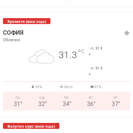
Времете (виж още)
СОФИЯ
Облачно
31.3
°
C
31.3
°
31.3
°
33%
3m/s
91%
СБ
НД
ПН
ВТ
СР
31
°
32
°
34
°
36
°
37
°
Валутен курс (виж още)