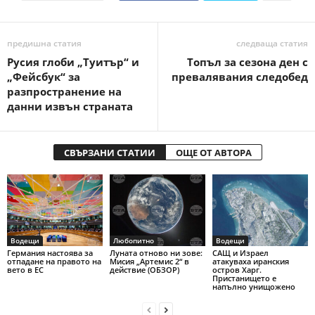
предишна статия
следваща статия
Русия глоби „Туитър“ и
Топъл за сезона ден с
„Фейсбук“ за
превалявания следобед
разпространение на
данни извън страната
СВЪРЗАНИ СТАТИИ
ОЩЕ ОТ АВТОРА
Водещи
Любопитно
Водещи
Германия настоява за
Луната отново ни зове:
САЩ и Израел
отпадане на правото на
Мисия „Артемис 2“ в
атакуваха иранския
вето в ЕС
действие (ОБЗОР)
остров Харг.
Пристанището е
напълно унищожено