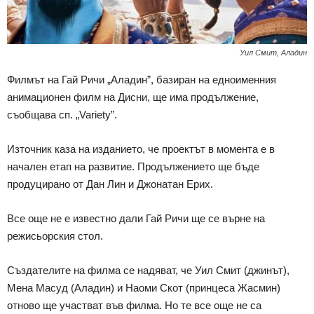
Уил Смит, Аладин
Филмът на Гай Ричи „Аладин”, базиран на едноименния
анимационен филм на Дисни, ще има продължение,
съобщава сп. „Variety”.
Източник каза на изданието, че проектът в момента е в
начален етап на развитие. Продължението ще бъде
продуцирано от Дан Лин и Джонатан Ерих.
Все още не е известно дали Гай Ричи ще се върне на
режисьорския стол.
Създателите на филма се надяват, че Уил Смит (джинът),
Мена Масуд (Аладин) и Наоми Скот (принцеса Жасмин)
отново ще участват във филма. Но те все още не са