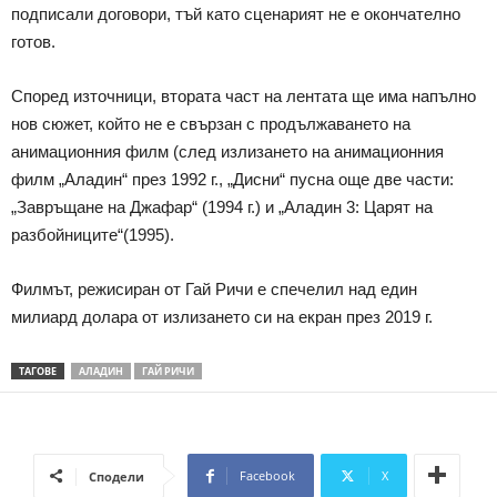
подписали договори, тъй като сценарият не е окончателно
готов.
Според източници, втората част на лентата ще има напълно
нов сюжет, който не е свързан с продължаването на
анимационния филм (след излизането на анимационния
филм „Аладин“ през 1992 г., „Дисни“ пусна още две части:
„Завръщане на Джафар“ (1994 г.) и „Аладин 3: Царят на
разбойниците“(1995).
Филмът, режисиран от Гай Ричи е спечелил над един
милиард долара от излизането си на екран през 2019 г.
ТАГОВЕ
АЛАДИН
ГАЙ РИЧИ
Facebook
X
Сподели