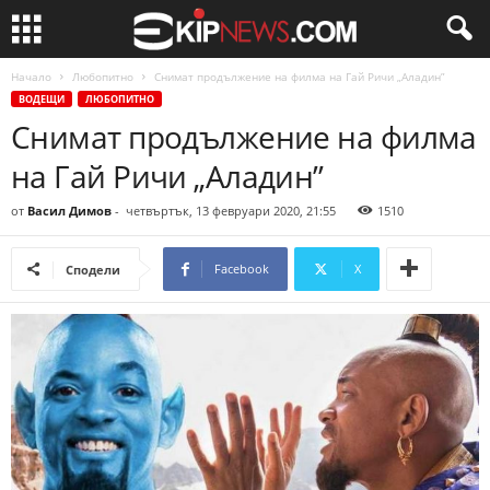
Начало
Любопитно
Снимат продължение на филма на Гай Ричи „Аладин”
ВОДЕЩИ
ЛЮБОПИТНО
Снимат продължение на филма
на Гай Ричи „Аладин”
от
Васил Димов
-
четвъртък, 13 февруари 2020, 21:55
1510
Facebook
X
Сподели